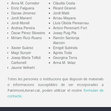
Anna M. Corredor
Clàudia Costa
Enric Falguera
Ricard Giramé
Danae Jimenez
Jordi Malé
Jordi Manent
Arnau Mayans
Jordi Morell
Lluís Obiols Perearnau
Andrea Pereira
Antoni Peremartí Fort
Òscar Pérez Silvestre
Josep Puig Pla
Míriam Ruíz-Ruano
Ramón Santonja
Alarcón
Xavier Suárez
Emigdi Subirats
Magí Sunyer
Agnès Toda
Josep Maria Toffoli
Georgina Torra
Carbonell
Anna M. Velaz
Jaume Vellvehí
Totes les persones o institucions que disposin de materials
o informacions susceptibles de ser incorporades a
PatrimoniLiterari.cat, poden utilitzar el nostre
formulari de
contacte
.