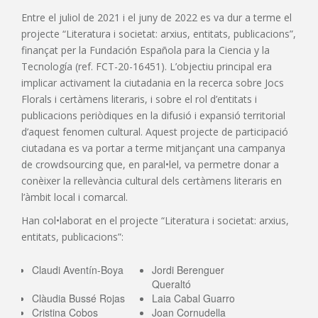
Entre el juliol de 2021 i el juny de 2022 es va dur a terme el
projecte “Literatura i societat: arxius, entitats, publicacions”,
finançat per la Fundación Española para la Ciencia y la
Tecnología (ref. FCT-20-16451). L’objectiu principal era
implicar activament la ciutadania en la recerca sobre Jocs
Florals i certàmens literaris, i sobre el rol d’entitats i
publicacions periòdiques en la difusió i expansió territorial
d’aquest fenomen cultural. Aquest projecte de participació
ciutadana es va portar a terme mitjançant una campanya
de crowdsourcing que, en paral•lel, va permetre donar a
conèixer la rellevància cultural dels certàmens literaris en
l’àmbit local i comarcal.
Han col•laborat en el projecte “Literatura i societat: arxius,
entitats, publicacions”:
Claudi Aventín-Boya
Jordi Berenguer
Queraltó
Clàudia Bussé Rojas
Laia Cabal Guarro
Cristina Cobos
Joan Cornudella