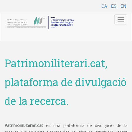
CA
ES
EN
Toggl
naviga
Patrimoniliterari.cat,
plataforma de divulgació
de la recerca.
PatrimoniLiterari.cat
és una plataforma de divulgació de la