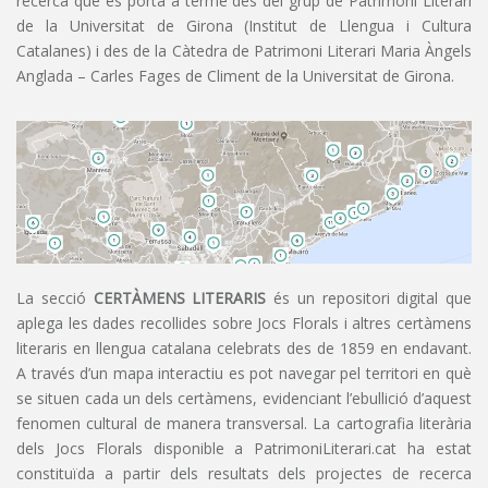
recerca que es porta a terme des del grup de Patrimoni Literari
de la Universitat de Girona (Institut de Llengua i Cultura
Catalanes) i des de la Càtedra de Patrimoni Literari Maria Àngels
Anglada – Carles Fages de Climent de la Universitat de Girona.
La secció
CERTÀMENS LITERARIS
és un repositori digital que
aplega les dades recollides sobre Jocs Florals i altres certàmens
literaris en llengua catalana celebrats des de 1859 en endavant.
A través d’un mapa interactiu es pot navegar pel territori en què
se situen cada un dels certàmens, evidenciant l’ebullició d’aquest
fenomen cultural de manera transversal. La cartografia literària
dels Jocs Florals disponible a PatrimoniLiterari.cat ha estat
constituïda a partir dels resultats dels projectes de recerca