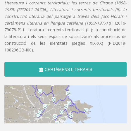
Literatura i corrents territorials: les terres de Girona (1868-
1939) (FFI2011-24706), Literatura i corrents territorials (II): la
construcció literària del paisatge a través dels Jocs Florals i
certàmens literaris en llengua catalana (1859-1977)
(FFI2016-
79078-P) i Literatura i corrents territorials (III): la contribució de
la literatura i els seus espais de socialització als processos de
construcció de les identitats (segles XIX-XX) (PID2019-
108296GB-I00).
CERTÀMENS LITERARIS