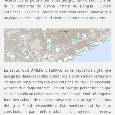
recerca que es porta a terme des del grup de Patrimoni Literari
de la Universitat de Girona (Institut de Llengua i Cultura
Catalanes) i des de la Càtedra de Patrimoni Literari Maria Àngels
Anglada – Carles Fages de Climent de la Universitat de Girona.
La secció
CERTÀMENS LITERARIS
és un repositori digital que
aplega les dades recollides sobre Jocs Florals i altres certàmens
literaris en llengua catalana celebrats des de 1859 en endavant.
A través d’un mapa interactiu es pot navegar pel territori en què
se situen cada un dels certàmens, evidenciant l’ebullició d’aquest
fenomen cultural de manera transversal. La cartografia literària
dels Jocs Florals disponible a PatrimoniLiterari.cat ha estat
constituïda a partir dels resultats dels projectes de recerca