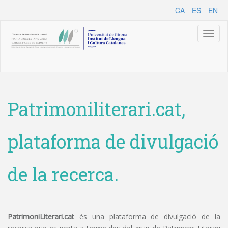
CA
ES
EN
Toggl
naviga
Patrimoniliterari.cat,
plataforma de divulgació
de la recerca.
PatrimoniLiterari.cat
és una plataforma de divulgació de la