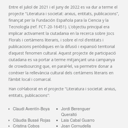
Entre el juliol de 2021 i el juny de 2022 es va dur a terme el
projecte “Literatura i societat: arxius, entitats, publicacions”,
finançat per la Fundación Española para la Ciencia y la
Tecnología (ref. FCT-20-16451). L’objectiu principal era
implicar activament la ciutadania en la recerca sobre Jocs
Florals i certàmens literaris, i sobre el rol d’entitats i
publicacions periòdiques en la difusió i expansió territorial
d’aquest fenomen cultural. Aquest projecte de participació
ciutadana es va portar a terme mitjançant una campanya
de crowdsourcing que, en paral•lel, va permetre donar a
conèixer la rellevància cultural dels certàmens literaris en
l’àmbit local i comarcal.
Han col•laborat en el projecte “Literatura i societat: arxius,
entitats, publicacions”:
Claudi Aventín-Boya
Jordi Berenguer
Queraltó
Clàudia Bussé Rojas
Laia Cabal Guarro
Cristina Cobos
Joan Cornudella