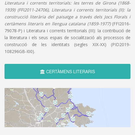
Literatura i corrents territorials: les terres de Girona (1868-
1939) (FFI2011-24706), Literatura i corrents territorials (II): la
construcció literària del paisatge a través dels Jocs Florals i
certàmens literaris en llengua catalana (1859-1977)
(FFI2016-
79078-P) i Literatura i corrents territorials (III): la contribució de
la literatura i els seus espais de socialització als processos de
construcció de les identitats (segles XIX-XX) (PID2019-
108296GB-I00).
CERTÀMENS LITERARIS