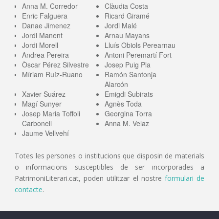
Anna M. Corredor
Clàudia Costa
Enric Falguera
Ricard Giramé
Danae Jimenez
Jordi Malé
Jordi Manent
Arnau Mayans
Jordi Morell
Lluís Obiols Perearnau
Andrea Pereira
Antoni Peremartí Fort
Òscar Pérez Silvestre
Josep Puig Pla
Míriam Ruíz-Ruano
Ramón Santonja
Alarcón
Xavier Suárez
Emigdi Subirats
Magí Sunyer
Agnès Toda
Josep Maria Toffoli
Georgina Torra
Carbonell
Anna M. Velaz
Jaume Vellvehí
Totes les persones o institucions que disposin de materials
o informacions susceptibles de ser incorporades a
PatrimoniLiterari.cat, poden utilitzar el nostre
formulari de
contacte
.