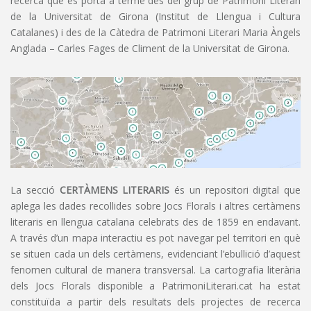
recerca que es porta a terme des del grup de Patrimoni Literari
de la Universitat de Girona (Institut de Llengua i Cultura
Catalanes) i des de la Càtedra de Patrimoni Literari Maria Àngels
Anglada – Carles Fages de Climent de la Universitat de Girona.
La secció
CERTÀMENS LITERARIS
és un repositori digital que
aplega les dades recollides sobre Jocs Florals i altres certàmens
literaris en llengua catalana celebrats des de 1859 en endavant.
A través d’un mapa interactiu es pot navegar pel territori en què
se situen cada un dels certàmens, evidenciant l’ebullició d’aquest
fenomen cultural de manera transversal. La cartografia literària
dels Jocs Florals disponible a PatrimoniLiterari.cat ha estat
constituïda a partir dels resultats dels projectes de recerca