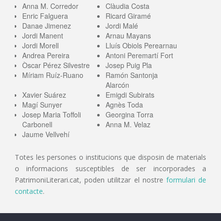
Anna M. Corredor
Clàudia Costa
Enric Falguera
Ricard Giramé
Danae Jimenez
Jordi Malé
Jordi Manent
Arnau Mayans
Jordi Morell
Lluís Obiols Perearnau
Andrea Pereira
Antoni Peremartí Fort
Òscar Pérez Silvestre
Josep Puig Pla
Míriam Ruíz-Ruano
Ramón Santonja
Alarcón
Xavier Suárez
Emigdi Subirats
Magí Sunyer
Agnès Toda
Josep Maria Toffoli
Georgina Torra
Carbonell
Anna M. Velaz
Jaume Vellvehí
Totes les persones o institucions que disposin de materials
o informacions susceptibles de ser incorporades a
PatrimoniLiterari.cat, poden utilitzar el nostre
formulari de
contacte
.