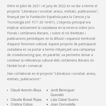
Entre el juliol de 2021 i el juny de 2022 es va dur a terme el
projecte “Literatura i societat: arxius, entitats, publicacions”,
finançat per la Fundación Española para la Ciencia y la
Tecnología (ref. FCT-20-16451). L’objectiu principal era
implicar activament la ciutadania en la recerca sobre Jocs
Florals i certàmens literaris, i sobre el rol d’entitats i
publicacions periòdiques en la difusió i expansió territorial
d’aquest fenomen cultural. Aquest projecte de participació
ciutadana es va portar a terme mitjançant una campanya
de crowdsourcing que, en paral•lel, va permetre donar a
conèixer la rellevància cultural dels certàmens literaris en
l’àmbit local i comarcal.
Han col•laborat en el projecte “Literatura i societat: arxius,
entitats, publicacions”:
Claudi Aventín-Boya
Jordi Berenguer
Queraltó
Clàudia Bussé Rojas
Laia Cabal Guarro
Cristina Cobos
Joan Cornudella