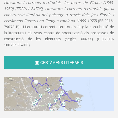
Literatura i corrents territorials: les terres de Girona (1868-
1939) (FFI2011-24706), Literatura i corrents territorials (II): la
construcció literària del paisatge a través dels Jocs Florals i
certàmens literaris en llengua catalana (1859-1977)
(FFI2016-
79078-P) i Literatura i corrents territorials (III): la contribució de
la literatura i els seus espais de socialització als processos de
construcció de les identitats (segles XIX-XX) (PID2019-
108296GB-I00).
CERTÀMENS LITERARIS