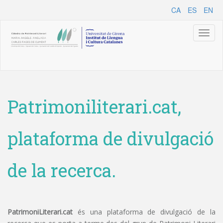
CA
ES
EN
Toggl
naviga
Patrimoniliterari.cat,
plataforma de divulgació
de la recerca.
PatrimoniLiterari.cat
és una plataforma de divulgació de la