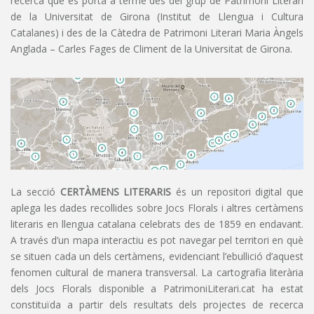
recerca que es porta a terme des del grup de Patrimoni Literari
de la Universitat de Girona (Institut de Llengua i Cultura
Catalanes) i des de la Càtedra de Patrimoni Literari Maria Àngels
Anglada – Carles Fages de Climent de la Universitat de Girona.
La secció
CERTÀMENS LITERARIS
és un repositori digital que
aplega les dades recollides sobre Jocs Florals i altres certàmens
literaris en llengua catalana celebrats des de 1859 en endavant.
A través d’un mapa interactiu es pot navegar pel territori en què
se situen cada un dels certàmens, evidenciant l’ebullició d’aquest
fenomen cultural de manera transversal. La cartografia literària
dels Jocs Florals disponible a PatrimoniLiterari.cat ha estat
constituïda a partir dels resultats dels projectes de recerca