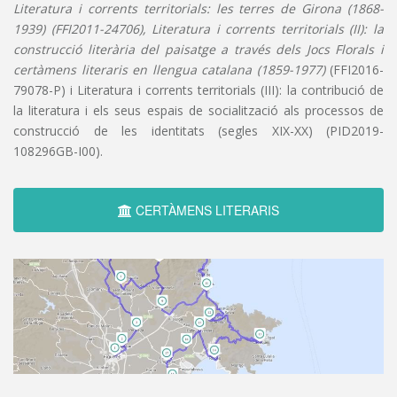
Literatura i corrents territorials: les terres de Girona (1868-
1939) (FFI2011-24706), Literatura i corrents territorials (II): la
construcció literària del paisatge a través dels Jocs Florals i
certàmens literaris en llengua catalana (1859-1977)
(FFI2016-
79078-P) i Literatura i corrents territorials (III): la contribució de
la literatura i els seus espais de socialització als processos de
construcció de les identitats (segles XIX-XX) (PID2019-
108296GB-I00).
CERTÀMENS LITERARIS