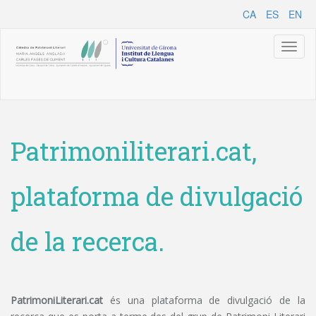
CA
ES
EN
Toggl
naviga
Patrimoniliterari.cat,
plataforma de divulgació
de la recerca.
PatrimoniLiterari.cat
és una plataforma de divulgació de la