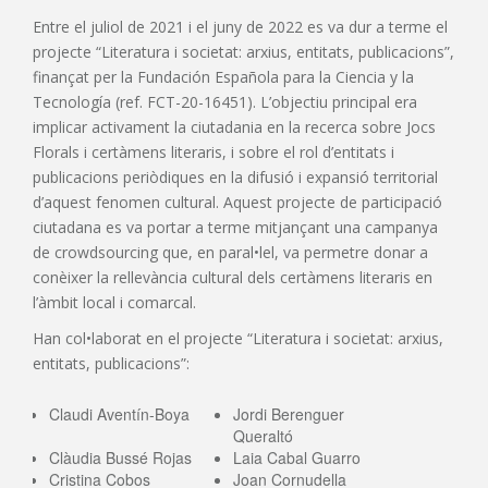
Entre el juliol de 2021 i el juny de 2022 es va dur a terme el
projecte “Literatura i societat: arxius, entitats, publicacions”,
finançat per la Fundación Española para la Ciencia y la
Tecnología (ref. FCT-20-16451). L’objectiu principal era
implicar activament la ciutadania en la recerca sobre Jocs
Florals i certàmens literaris, i sobre el rol d’entitats i
publicacions periòdiques en la difusió i expansió territorial
d’aquest fenomen cultural. Aquest projecte de participació
ciutadana es va portar a terme mitjançant una campanya
de crowdsourcing que, en paral•lel, va permetre donar a
conèixer la rellevància cultural dels certàmens literaris en
l’àmbit local i comarcal.
Han col•laborat en el projecte “Literatura i societat: arxius,
entitats, publicacions”:
Claudi Aventín-Boya
Jordi Berenguer
Queraltó
Clàudia Bussé Rojas
Laia Cabal Guarro
Cristina Cobos
Joan Cornudella