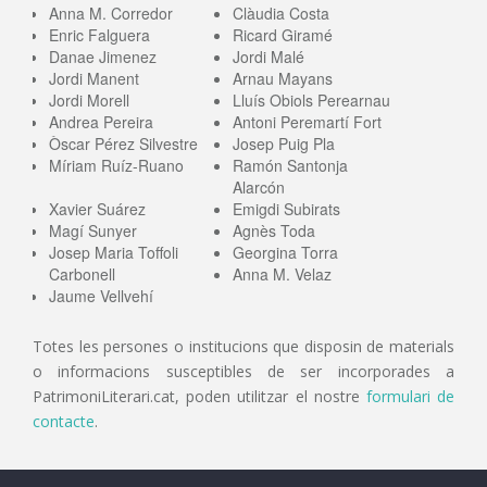
Anna M. Corredor
Clàudia Costa
Enric Falguera
Ricard Giramé
Danae Jimenez
Jordi Malé
Jordi Manent
Arnau Mayans
Jordi Morell
Lluís Obiols Perearnau
Andrea Pereira
Antoni Peremartí Fort
Òscar Pérez Silvestre
Josep Puig Pla
Míriam Ruíz-Ruano
Ramón Santonja
Alarcón
Xavier Suárez
Emigdi Subirats
Magí Sunyer
Agnès Toda
Josep Maria Toffoli
Georgina Torra
Carbonell
Anna M. Velaz
Jaume Vellvehí
Totes les persones o institucions que disposin de materials
o informacions susceptibles de ser incorporades a
PatrimoniLiterari.cat, poden utilitzar el nostre
formulari de
contacte
.