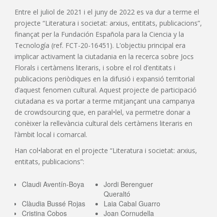
Entre el juliol de 2021 i el juny de 2022 es va dur a terme el
projecte “Literatura i societat: arxius, entitats, publicacions”,
finançat per la Fundación Española para la Ciencia y la
Tecnología (ref. FCT-20-16451). L’objectiu principal era
implicar activament la ciutadania en la recerca sobre Jocs
Florals i certàmens literaris, i sobre el rol d’entitats i
publicacions periòdiques en la difusió i expansió territorial
d’aquest fenomen cultural. Aquest projecte de participació
ciutadana es va portar a terme mitjançant una campanya
de crowdsourcing que, en paral•lel, va permetre donar a
conèixer la rellevància cultural dels certàmens literaris en
l’àmbit local i comarcal.
Han col•laborat en el projecte “Literatura i societat: arxius,
entitats, publicacions”:
Claudi Aventín-Boya
Jordi Berenguer
Queraltó
Clàudia Bussé Rojas
Laia Cabal Guarro
Cristina Cobos
Joan Cornudella