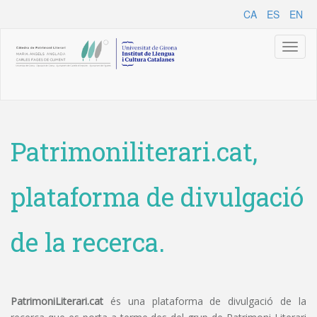
CA
ES
EN
Toggl
naviga
Patrimoniliterari.cat,
plataforma de divulgació
de la recerca.
PatrimoniLiterari.cat
és una plataforma de divulgació de la