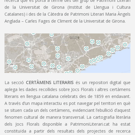
recerca que es porta a terme des del grup de Patrimoni Literari
de la Universitat de Girona (Institut de Llengua i Cultura
Catalanes) i des de la Càtedra de Patrimoni Literari Maria Àngels
Anglada – Carles Fages de Climent de la Universitat de Girona.
La secció
CERTÀMENS LITERARIS
és un repositori digital que
aplega les dades recollides sobre Jocs Florals i altres certàmens
literaris en llengua catalana celebrats des de 1859 en endavant.
A través d’un mapa interactiu es pot navegar pel territori en què
se situen cada un dels certàmens, evidenciant l’ebullició d’aquest
fenomen cultural de manera transversal. La cartografia literària
dels Jocs Florals disponible a PatrimoniLiterari.cat ha estat
constituïda a partir dels resultats dels projectes de recerca