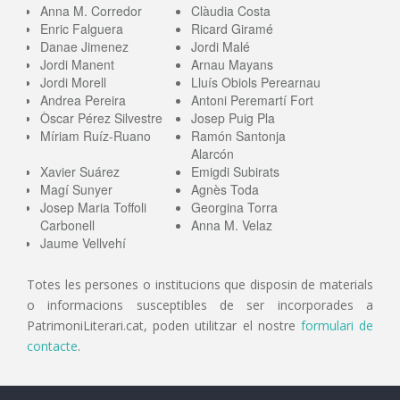
Anna M. Corredor
Clàudia Costa
Enric Falguera
Ricard Giramé
Danae Jimenez
Jordi Malé
Jordi Manent
Arnau Mayans
Jordi Morell
Lluís Obiols Perearnau
Andrea Pereira
Antoni Peremartí Fort
Òscar Pérez Silvestre
Josep Puig Pla
Míriam Ruíz-Ruano
Ramón Santonja
Alarcón
Xavier Suárez
Emigdi Subirats
Magí Sunyer
Agnès Toda
Josep Maria Toffoli
Georgina Torra
Carbonell
Anna M. Velaz
Jaume Vellvehí
Totes les persones o institucions que disposin de materials
o informacions susceptibles de ser incorporades a
PatrimoniLiterari.cat, poden utilitzar el nostre
formulari de
contacte
.