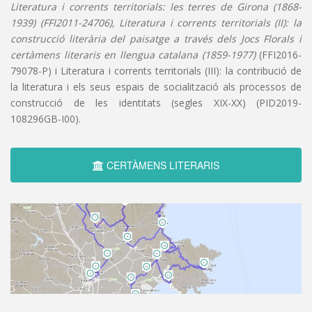
Literatura i corrents territorials: les terres de Girona (1868-
1939) (FFI2011-24706), Literatura i corrents territorials (II): la
construcció literària del paisatge a través dels Jocs Florals i
certàmens literaris en llengua catalana (1859-1977)
(FFI2016-
79078-P) i Literatura i corrents territorials (III): la contribució de
la literatura i els seus espais de socialització als processos de
construcció de les identitats (segles XIX-XX) (PID2019-
108296GB-I00).
CERTÀMENS LITERARIS