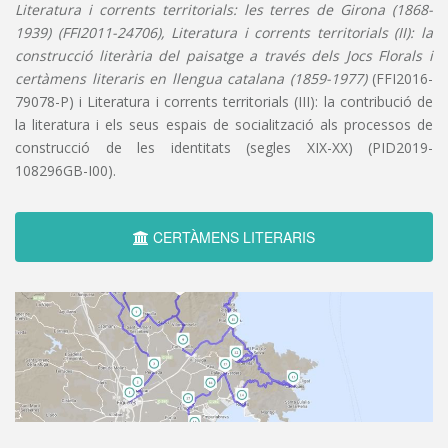
Literatura i corrents territorials: les terres de Girona (1868-
1939) (FFI2011-24706), Literatura i corrents territorials (II): la
construcció literària del paisatge a través dels Jocs Florals i
certàmens literaris en llengua catalana (1859-1977)
(FFI2016-
79078-P) i Literatura i corrents territorials (III): la contribució de
la literatura i els seus espais de socialització als processos de
construcció de les identitats (segles XIX-XX) (PID2019-
108296GB-I00).
CERTÀMENS LITERARIS