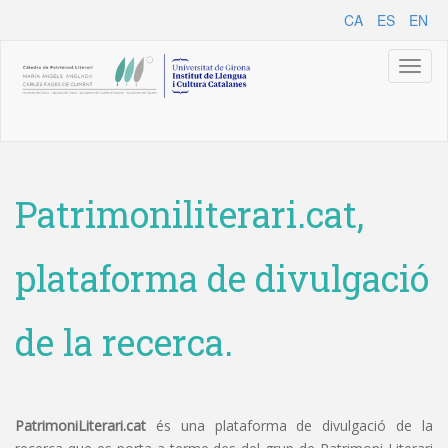
CA
ES
EN
Toggl
naviga
Patrimoniliterari.cat,
plataforma de divulgació
de la recerca.
PatrimoniLiterari.cat
és una plataforma de divulgació de la