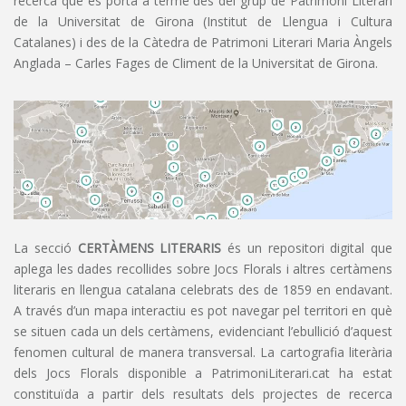
recerca que es porta a terme des del grup de Patrimoni Literari
de la Universitat de Girona (Institut de Llengua i Cultura
Catalanes) i des de la Càtedra de Patrimoni Literari Maria Àngels
Anglada – Carles Fages de Climent de la Universitat de Girona.
La secció
CERTÀMENS LITERARIS
és un repositori digital que
aplega les dades recollides sobre Jocs Florals i altres certàmens
literaris en llengua catalana celebrats des de 1859 en endavant.
A través d’un mapa interactiu es pot navegar pel territori en què
se situen cada un dels certàmens, evidenciant l’ebullició d’aquest
fenomen cultural de manera transversal. La cartografia literària
dels Jocs Florals disponible a PatrimoniLiterari.cat ha estat
constituïda a partir dels resultats dels projectes de recerca