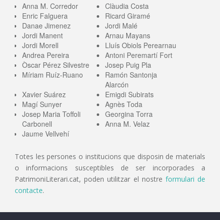
Anna M. Corredor
Clàudia Costa
Enric Falguera
Ricard Giramé
Danae Jimenez
Jordi Malé
Jordi Manent
Arnau Mayans
Jordi Morell
Lluís Obiols Perearnau
Andrea Pereira
Antoni Peremartí Fort
Òscar Pérez Silvestre
Josep Puig Pla
Míriam Ruíz-Ruano
Ramón Santonja
Alarcón
Xavier Suárez
Emigdi Subirats
Magí Sunyer
Agnès Toda
Josep Maria Toffoli
Georgina Torra
Carbonell
Anna M. Velaz
Jaume Vellvehí
Totes les persones o institucions que disposin de materials
o informacions susceptibles de ser incorporades a
PatrimoniLiterari.cat, poden utilitzar el nostre
formulari de
contacte
.