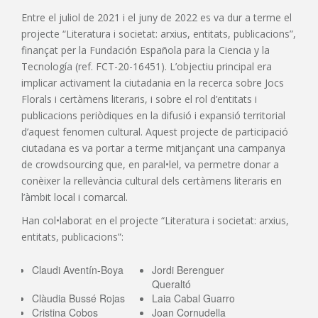
Entre el juliol de 2021 i el juny de 2022 es va dur a terme el
projecte “Literatura i societat: arxius, entitats, publicacions”,
finançat per la Fundación Española para la Ciencia y la
Tecnología (ref. FCT-20-16451). L’objectiu principal era
implicar activament la ciutadania en la recerca sobre Jocs
Florals i certàmens literaris, i sobre el rol d’entitats i
publicacions periòdiques en la difusió i expansió territorial
d’aquest fenomen cultural. Aquest projecte de participació
ciutadana es va portar a terme mitjançant una campanya
de crowdsourcing que, en paral•lel, va permetre donar a
conèixer la rellevància cultural dels certàmens literaris en
l’àmbit local i comarcal.
Han col•laborat en el projecte “Literatura i societat: arxius,
entitats, publicacions”:
Claudi Aventín-Boya
Jordi Berenguer
Queraltó
Clàudia Bussé Rojas
Laia Cabal Guarro
Cristina Cobos
Joan Cornudella