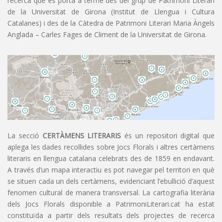
recerca que es porta a terme des del grup de Patrimoni Literari
de la Universitat de Girona (Institut de Llengua i Cultura
Catalanes) i des de la Càtedra de Patrimoni Literari Maria Àngels
Anglada – Carles Fages de Climent de la Universitat de Girona.
La secció
CERTÀMENS LITERARIS
és un repositori digital que
aplega les dades recollides sobre Jocs Florals i altres certàmens
literaris en llengua catalana celebrats des de 1859 en endavant.
A través d’un mapa interactiu es pot navegar pel territori en què
se situen cada un dels certàmens, evidenciant l’ebullició d’aquest
fenomen cultural de manera transversal. La cartografia literària
dels Jocs Florals disponible a PatrimoniLiterari.cat ha estat
constituïda a partir dels resultats dels projectes de recerca