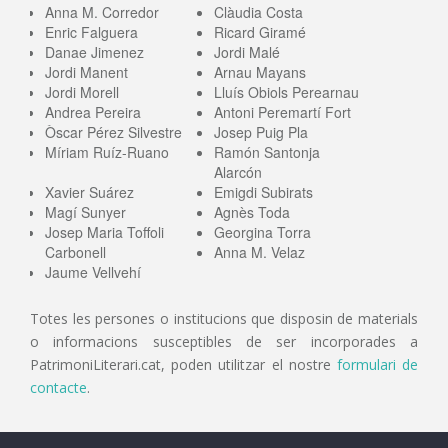
Anna M. Corredor
Clàudia Costa
Enric Falguera
Ricard Giramé
Danae Jimenez
Jordi Malé
Jordi Manent
Arnau Mayans
Jordi Morell
Lluís Obiols Perearnau
Andrea Pereira
Antoni Peremartí Fort
Òscar Pérez Silvestre
Josep Puig Pla
Míriam Ruíz-Ruano
Ramón Santonja
Alarcón
Xavier Suárez
Emigdi Subirats
Magí Sunyer
Agnès Toda
Josep Maria Toffoli
Georgina Torra
Carbonell
Anna M. Velaz
Jaume Vellvehí
Totes les persones o institucions que disposin de materials
o informacions susceptibles de ser incorporades a
PatrimoniLiterari.cat, poden utilitzar el nostre
formulari de
contacte
.