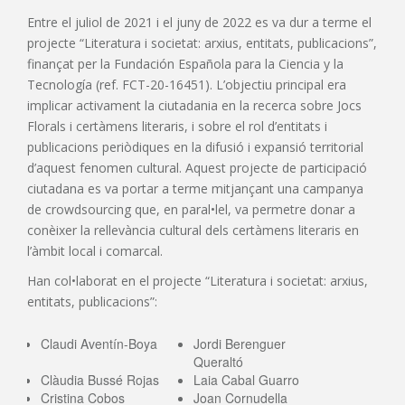
Entre el juliol de 2021 i el juny de 2022 es va dur a terme el
projecte “Literatura i societat: arxius, entitats, publicacions”,
finançat per la Fundación Española para la Ciencia y la
Tecnología (ref. FCT-20-16451). L’objectiu principal era
implicar activament la ciutadania en la recerca sobre Jocs
Florals i certàmens literaris, i sobre el rol d’entitats i
publicacions periòdiques en la difusió i expansió territorial
d’aquest fenomen cultural. Aquest projecte de participació
ciutadana es va portar a terme mitjançant una campanya
de crowdsourcing que, en paral•lel, va permetre donar a
conèixer la rellevància cultural dels certàmens literaris en
l’àmbit local i comarcal.
Han col•laborat en el projecte “Literatura i societat: arxius,
entitats, publicacions”:
Claudi Aventín-Boya
Jordi Berenguer
Queraltó
Clàudia Bussé Rojas
Laia Cabal Guarro
Cristina Cobos
Joan Cornudella