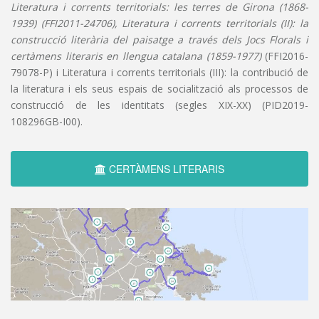
Literatura i corrents territorials: les terres de Girona (1868-
1939) (FFI2011-24706), Literatura i corrents territorials (II): la
construcció literària del paisatge a través dels Jocs Florals i
certàmens literaris en llengua catalana (1859-1977)
(FFI2016-
79078-P) i Literatura i corrents territorials (III): la contribució de
la literatura i els seus espais de socialització als processos de
construcció de les identitats (segles XIX-XX) (PID2019-
108296GB-I00).
CERTÀMENS LITERARIS