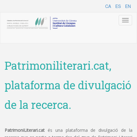
CA
ES
EN
Toggl
naviga
Patrimoniliterari.cat,
plataforma de divulgació
de la recerca.
PatrimoniLiterari.cat
és una plataforma de divulgació de la