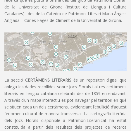
recerca que es porta a terme des del grup de Patrimoni Literari
de la Universitat de Girona (Institut de Llengua i Cultura
Catalanes) i des de la Càtedra de Patrimoni Literari Maria Àngels
Anglada – Carles Fages de Climent de la Universitat de Girona.
La secció
CERTÀMENS LITERARIS
és un repositori digital que
aplega les dades recollides sobre Jocs Florals i altres certàmens
literaris en llengua catalana celebrats des de 1859 en endavant.
A través d’un mapa interactiu es pot navegar pel territori en què
se situen cada un dels certàmens, evidenciant l’ebullició d’aquest
fenomen cultural de manera transversal. La cartografia literària
dels Jocs Florals disponible a PatrimoniLiterari.cat ha estat
constituïda a partir dels resultats dels projectes de recerca