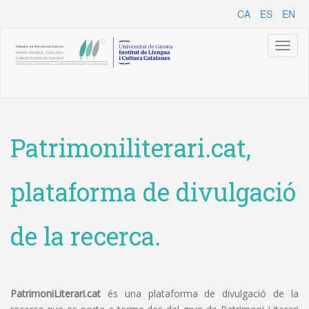
CA
ES
EN
Toggl
naviga
Patrimoniliterari.cat,
plataforma de divulgació
de la recerca.
PatrimoniLiterari.cat
és una plataforma de divulgació de la