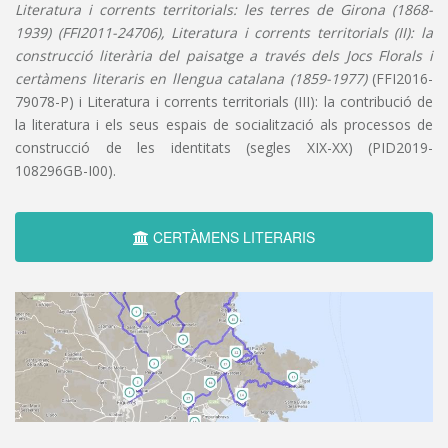
Literatura i corrents territorials: les terres de Girona (1868-
1939) (FFI2011-24706), Literatura i corrents territorials (II): la
construcció literària del paisatge a través dels Jocs Florals i
certàmens literaris en llengua catalana (1859-1977)
(FFI2016-
79078-P) i Literatura i corrents territorials (III): la contribució de
la literatura i els seus espais de socialització als processos de
construcció de les identitats (segles XIX-XX) (PID2019-
108296GB-I00).
CERTÀMENS LITERARIS