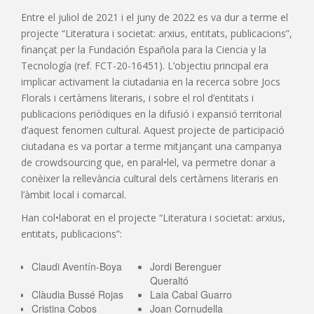
Entre el juliol de 2021 i el juny de 2022 es va dur a terme el
projecte “Literatura i societat: arxius, entitats, publicacions”,
finançat per la Fundación Española para la Ciencia y la
Tecnología (ref. FCT-20-16451). L’objectiu principal era
implicar activament la ciutadania en la recerca sobre Jocs
Florals i certàmens literaris, i sobre el rol d’entitats i
publicacions periòdiques en la difusió i expansió territorial
d’aquest fenomen cultural. Aquest projecte de participació
ciutadana es va portar a terme mitjançant una campanya
de crowdsourcing que, en paral•lel, va permetre donar a
conèixer la rellevància cultural dels certàmens literaris en
l’àmbit local i comarcal.
Han col•laborat en el projecte “Literatura i societat: arxius,
entitats, publicacions”:
Claudi Aventín-Boya
Jordi Berenguer
Queraltó
Clàudia Bussé Rojas
Laia Cabal Guarro
Cristina Cobos
Joan Cornudella