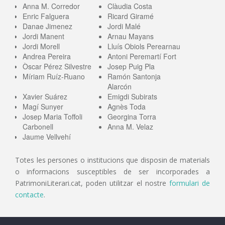
Anna M. Corredor
Clàudia Costa
Enric Falguera
Ricard Giramé
Danae Jimenez
Jordi Malé
Jordi Manent
Arnau Mayans
Jordi Morell
Lluís Obiols Perearnau
Andrea Pereira
Antoni Peremartí Fort
Òscar Pérez Silvestre
Josep Puig Pla
Míriam Ruíz-Ruano
Ramón Santonja
Alarcón
Xavier Suárez
Emigdi Subirats
Magí Sunyer
Agnès Toda
Josep Maria Toffoli
Georgina Torra
Carbonell
Anna M. Velaz
Jaume Vellvehí
Totes les persones o institucions que disposin de materials
o informacions susceptibles de ser incorporades a
PatrimoniLiterari.cat, poden utilitzar el nostre
formulari de
contacte
.