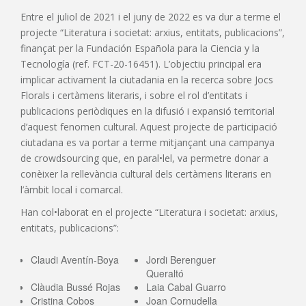
Entre el juliol de 2021 i el juny de 2022 es va dur a terme el
projecte “Literatura i societat: arxius, entitats, publicacions”,
finançat per la Fundación Española para la Ciencia y la
Tecnología (ref. FCT-20-16451). L’objectiu principal era
implicar activament la ciutadania en la recerca sobre Jocs
Florals i certàmens literaris, i sobre el rol d’entitats i
publicacions periòdiques en la difusió i expansió territorial
d’aquest fenomen cultural. Aquest projecte de participació
ciutadana es va portar a terme mitjançant una campanya
de crowdsourcing que, en paral•lel, va permetre donar a
conèixer la rellevància cultural dels certàmens literaris en
l’àmbit local i comarcal.
Han col•laborat en el projecte “Literatura i societat: arxius,
entitats, publicacions”:
Claudi Aventín-Boya
Jordi Berenguer
Queraltó
Clàudia Bussé Rojas
Laia Cabal Guarro
Cristina Cobos
Joan Cornudella