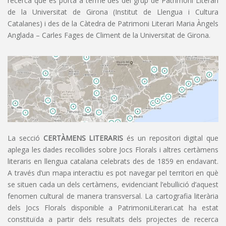
recerca que es porta a terme des del grup de Patrimoni Literari
de la Universitat de Girona (Institut de Llengua i Cultura
Catalanes) i des de la Càtedra de Patrimoni Literari Maria Àngels
Anglada – Carles Fages de Climent de la Universitat de Girona.
La secció
CERTÀMENS LITERARIS
és un repositori digital que
aplega les dades recollides sobre Jocs Florals i altres certàmens
literaris en llengua catalana celebrats des de 1859 en endavant.
A través d’un mapa interactiu es pot navegar pel territori en què
se situen cada un dels certàmens, evidenciant l’ebullició d’aquest
fenomen cultural de manera transversal. La cartografia literària
dels Jocs Florals disponible a PatrimoniLiterari.cat ha estat
constituïda a partir dels resultats dels projectes de recerca