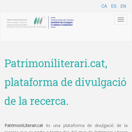
CA
ES
EN
Toggl
naviga
Patrimoniliterari.cat,
plataforma de divulgació
de la recerca.
PatrimoniLiterari.cat
és una plataforma de divulgació de la