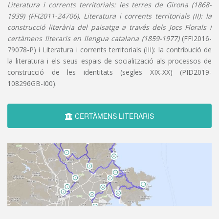
Literatura i corrents territorials: les terres de Girona (1868-
1939) (FFI2011-24706), Literatura i corrents territorials (II): la
construcció literària del paisatge a través dels Jocs Florals i
certàmens literaris en llengua catalana (1859-1977)
(FFI2016-
79078-P) i Literatura i corrents territorials (III): la contribució de
la literatura i els seus espais de socialització als processos de
construcció de les identitats (segles XIX-XX) (PID2019-
108296GB-I00).
CERTÀMENS LITERARIS