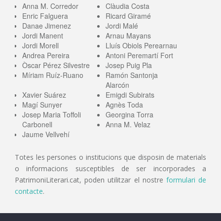
Anna M. Corredor
Clàudia Costa
Enric Falguera
Ricard Giramé
Danae Jimenez
Jordi Malé
Jordi Manent
Arnau Mayans
Jordi Morell
Lluís Obiols Perearnau
Andrea Pereira
Antoni Peremartí Fort
Òscar Pérez Silvestre
Josep Puig Pla
Míriam Ruíz-Ruano
Ramón Santonja
Alarcón
Xavier Suárez
Emigdi Subirats
Magí Sunyer
Agnès Toda
Josep Maria Toffoli
Georgina Torra
Carbonell
Anna M. Velaz
Jaume Vellvehí
Totes les persones o institucions que disposin de materials
o informacions susceptibles de ser incorporades a
PatrimoniLiterari.cat, poden utilitzar el nostre
formulari de
contacte
.