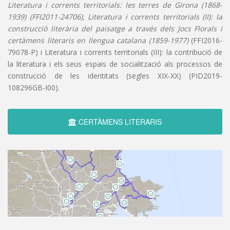
Literatura i corrents territorials: les terres de Girona (1868-
1939) (FFI2011-24706), Literatura i corrents territorials (II): la
construcció literària del paisatge a través dels Jocs Florals i
certàmens literaris en llengua catalana (1859-1977)
(FFI2016-
79078-P) i Literatura i corrents territorials (III): la contribució de
la literatura i els seus espais de socialització als processos de
construcció de les identitats (segles XIX-XX) (PID2019-
108296GB-I00).
CERTÀMENS LITERARIS