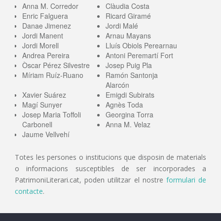
Anna M. Corredor
Clàudia Costa
Enric Falguera
Ricard Giramé
Danae Jimenez
Jordi Malé
Jordi Manent
Arnau Mayans
Jordi Morell
Lluís Obiols Perearnau
Andrea Pereira
Antoni Peremartí Fort
Òscar Pérez Silvestre
Josep Puig Pla
Míriam Ruíz-Ruano
Ramón Santonja
Alarcón
Xavier Suárez
Emigdi Subirats
Magí Sunyer
Agnès Toda
Josep Maria Toffoli
Georgina Torra
Carbonell
Anna M. Velaz
Jaume Vellvehí
Totes les persones o institucions que disposin de materials
o informacions susceptibles de ser incorporades a
PatrimoniLiterari.cat, poden utilitzar el nostre
formulari de
contacte
.