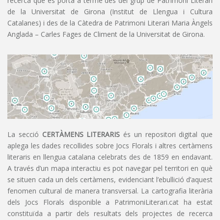
recerca que es porta a terme des del grup de Patrimoni Literari
de la Universitat de Girona (Institut de Llengua i Cultura
Catalanes) i des de la Càtedra de Patrimoni Literari Maria Àngels
Anglada – Carles Fages de Climent de la Universitat de Girona.
La secció
CERTÀMENS LITERARIS
és un repositori digital que
aplega les dades recollides sobre Jocs Florals i altres certàmens
literaris en llengua catalana celebrats des de 1859 en endavant.
A través d’un mapa interactiu es pot navegar pel territori en què
se situen cada un dels certàmens, evidenciant l’ebullició d’aquest
fenomen cultural de manera transversal. La cartografia literària
dels Jocs Florals disponible a PatrimoniLiterari.cat ha estat
constituïda a partir dels resultats dels projectes de recerca