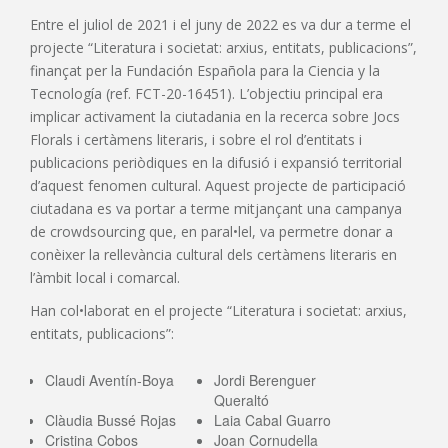
Entre el juliol de 2021 i el juny de 2022 es va dur a terme el
projecte “Literatura i societat: arxius, entitats, publicacions”,
finançat per la Fundación Española para la Ciencia y la
Tecnología (ref. FCT-20-16451). L’objectiu principal era
implicar activament la ciutadania en la recerca sobre Jocs
Florals i certàmens literaris, i sobre el rol d’entitats i
publicacions periòdiques en la difusió i expansió territorial
d’aquest fenomen cultural. Aquest projecte de participació
ciutadana es va portar a terme mitjançant una campanya
de crowdsourcing que, en paral•lel, va permetre donar a
conèixer la rellevància cultural dels certàmens literaris en
l’àmbit local i comarcal.
Han col•laborat en el projecte “Literatura i societat: arxius,
entitats, publicacions”:
Claudi Aventín-Boya
Jordi Berenguer
Queraltó
Clàudia Bussé Rojas
Laia Cabal Guarro
Cristina Cobos
Joan Cornudella