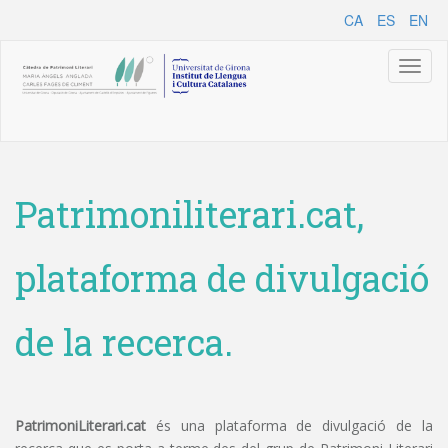
CA
ES
EN
Toggl
naviga
Patrimoniliterari.cat,
plataforma de divulgació
de la recerca.
PatrimoniLiterari.cat
és una plataforma de divulgació de la