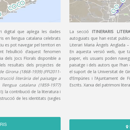
i digital que aplega les dades
La secció
ITINERARIS LITERA
aris en llengua catalana celebrats
autoguiats que han estat publica
u es pot navegar pel territori en
Literari Maria Àngels Anglada –
t l’ebullició d’aquest fenomen
En aquesta versió web, que t
ia dels Jocs Florals disponible a
paper, els usuaris poden navegar
dels resultats dels projectes de
paisatge i dels autors que l’han
s de Girona (1868-1939) (FFI2011-
el suport de la Universitat de G
nstrucció literària del paisatge a
d’Empúries i l’Ajuntament de F
n llengua catalana (1859-1977)
Escrits. Xarxa del patrimoni litera
): la contribució de la literatura i
trucció de les identitats (segles
RIS