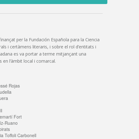
”, finançat per la Fundación Española para la Ciencia
 i certàmens literaris, i sobre el rol d’entitats i
iutadana es va portar a terme mitjançant una
 en l’àmbit local i comarcal.
ussé Rojas
udella
uera
ll
emartí Fort
íz-Ruano
irats
a Toffoli Carbonell