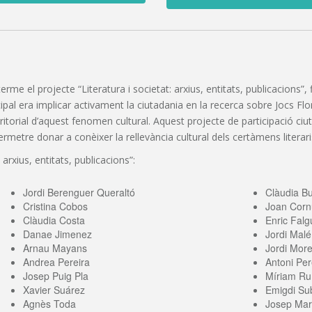
 terme el projecte “Literatura i societat: arxius, entitats, publicacions
pal era implicar activament la ciutadania en la recerca sobre Jocs Florals
erritorial d’aquest fenomen cultural. Aquest projecte de participació c
etre donar a conèixer la rellevància cultural dels certàmens literaris
 arxius, entitats, publicacions”:
Jordi Berenguer Queraltó
Clàudia B
Cristina Cobos
Joan Corn
Clàudia Costa
Enric Falg
Danae Jimenez
Jordi Malé
Arnau Mayans
Jordi More
Andrea Pereira
Antoni Per
Josep Puig Pla
Míriam Ru
Xavier Suárez
Emigdi Sub
Agnès Toda
Josep Mari