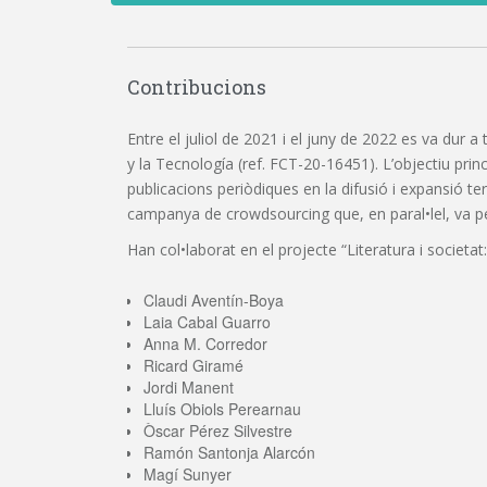
Contribucions
Entre el juliol de 2021 i el juny de 2022 es va dur a
y la Tecnología (ref. FCT-20-16451). L’objectiu princi
publicacions periòdiques en la difusió i expansió t
campanya de crowdsourcing que, en paral•lel, va perm
Han col•laborat en el projecte “Literatura i societat:
Claudi Aventín-Boya
Laia Cabal Guarro
Anna M. Corredor
Ricard Giramé
Jordi Manent
Lluís Obiols Perearnau
Òscar Pérez Silvestre
Ramón Santonja Alarcón
Magí Sunyer