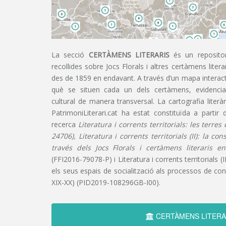
La secció
CERTÀMENS LITERARIS
és un repositor
recollides sobre Jocs Florals i altres certàmens liter
des de 1859 en endavant. A través d’un mapa interacti
què se situen cada un dels certàmens, evidencian
cultural de manera transversal. La cartografia literàr
PatrimoniLiterari.cat ha estat constituïda a partir 
recerca
Literatura i corrents territorials: les terre
24706), Literatura i corrents territorials (II): la co
través dels Jocs Florals i certàmens literaris e
(FFI2016-79078-P) i Literatura i corrents territorials (III
els seus espais de socialització als processos de cons
XIX-XX) (PID2019-108296GB-I00).
CERTÀMENS LITERA