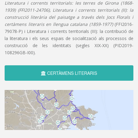
Literatura i corrents territorials: les terres de Girona (1868-
1939) (FFI2011-24706), Literatura i corrents territorials (II): la
construcció literària del paisatge a través dels Jocs Florals i
certàmens literaris en llengua catalana (1859-1977)
(FFI2016-
79078-P) i Literatura i corrents territorials (III): la contribució de
la literatura i els seus espais de socialització als processos de
construcció de les identitats (segles XIX-XX) (PID2019-
108296GB-I00).
CERTÀMENS LITERARIS