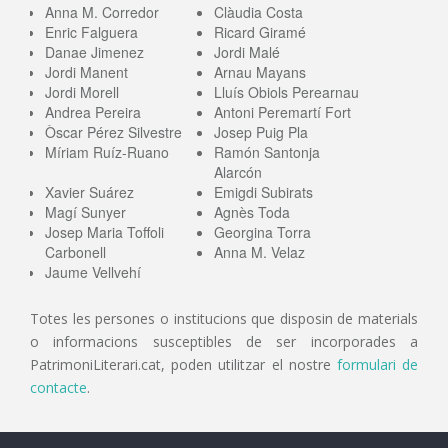
Anna M. Corredor
Clàudia Costa
Enric Falguera
Ricard Giramé
Danae Jimenez
Jordi Malé
Jordi Manent
Arnau Mayans
Jordi Morell
Lluís Obiols Perearnau
Andrea Pereira
Antoni Peremartí Fort
Òscar Pérez Silvestre
Josep Puig Pla
Míriam Ruíz-Ruano
Ramón Santonja
Alarcón
Xavier Suárez
Emigdi Subirats
Magí Sunyer
Agnès Toda
Josep Maria Toffoli
Georgina Torra
Carbonell
Anna M. Velaz
Jaume Vellvehí
Totes les persones o institucions que disposin de materials
o informacions susceptibles de ser incorporades a
PatrimoniLiterari.cat, poden utilitzar el nostre
formulari de
contacte
.