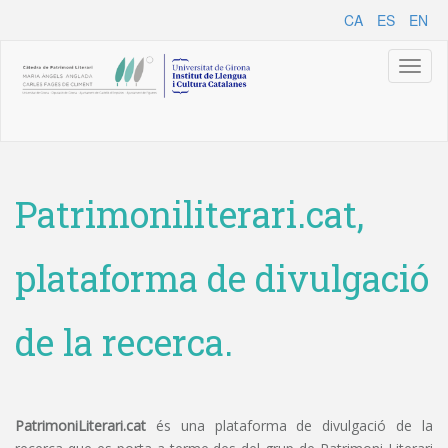
CA
ES
EN
Toggl
naviga
Patrimoniliterari.cat,
plataforma de divulgació
de la recerca.
PatrimoniLiterari.cat
és una plataforma de divulgació de la