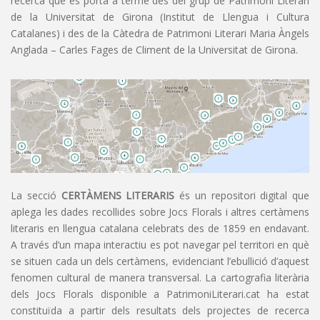
recerca que es porta a terme des del grup de Patrimoni Literari
de la Universitat de Girona (Institut de Llengua i Cultura
Catalanes) i des de la Càtedra de Patrimoni Literari Maria Àngels
Anglada – Carles Fages de Climent de la Universitat de Girona.
La secció
CERTÀMENS LITERARIS
és un repositori digital que
aplega les dades recollides sobre Jocs Florals i altres certàmens
literaris en llengua catalana celebrats des de 1859 en endavant.
A través d’un mapa interactiu es pot navegar pel territori en què
se situen cada un dels certàmens, evidenciant l’ebullició d’aquest
fenomen cultural de manera transversal. La cartografia literària
dels Jocs Florals disponible a PatrimoniLiterari.cat ha estat
constituïda a partir dels resultats dels projectes de recerca