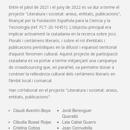
Entre el juliol de 2021 i el juny de 2022 es va dur a terme el
projecte “Literatura i societat: arxius, entitats, publicacions”,
finançat per la Fundación Española para la Ciencia y la
Tecnología (ref. FCT-20-16451). L’objectiu principal era
implicar activament la ciutadania en la recerca sobre Jocs
Florals i certàmens literaris, i sobre el rol d’entitats i
publicacions periòdiques en la difusió i expansió territorial
d’aquest fenomen cultural. Aquest projecte de participació
ciutadana es va portar a terme mitjançant una campanya
de crowdsourcing que, en paral•lel, va permetre donar a
conèixer la rellevància cultural dels certàmens literaris en
l’àmbit local i comarcal.
Han col•laborat en el projecte “Literatura i societat: arxius,
entitats, publicacions”:
Claudi Aventín-Boya
Jordi Berenguer
Queraltó
Clàudia Bussé Rojas
Laia Cabal Guarro
Cristina Cobos
Joan Cornudella