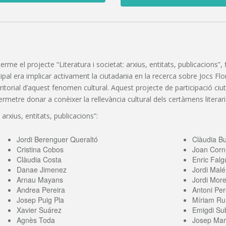
 terme el projecte “Literatura i societat: arxius, entitats, publicacions
pal era implicar activament la ciutadania en la recerca sobre Jocs Florals
erritorial d’aquest fenomen cultural. Aquest projecte de participació c
etre donar a conèixer la rellevància cultural dels certàmens literaris
 arxius, entitats, publicacions”:
Jordi Berenguer Queraltó
Clàudia B
Cristina Cobos
Joan Corn
Clàudia Costa
Enric Falg
Danae Jimenez
Jordi Malé
Arnau Mayans
Jordi More
Andrea Pereira
Antoni Per
Josep Puig Pla
Míriam Ru
Xavier Suárez
Emigdi Sub
Agnès Toda
Josep Mari