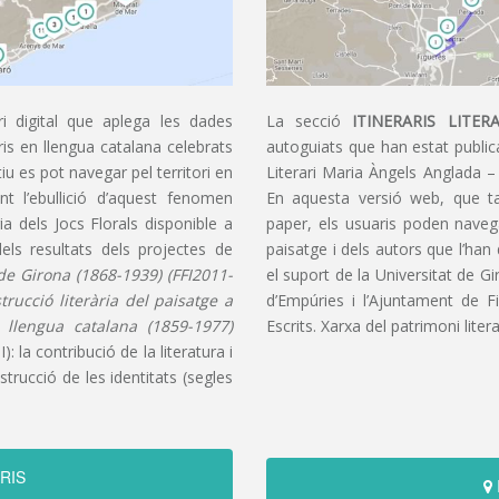
i digital que aplega les dades
La secció
ITINERARIS LITERA
aris en llengua catalana celebrats
autoguiats que han estat publica
u es pot navegar pel territori en
Literari Maria Àngels Anglada –
t l’ebullició d’aquest fenomen
En aquesta versió web, que t
ia dels Jocs Florals disponible a
paper, els usuaris poden navegar
dels resultats dels projectes de
paisatge i dels autors que l’han
s de Girona (1868-1939) (FFI2011-
el suport de la Universitat de G
nstrucció literària del paisatge a
d’Empúries i l’Ajuntament de F
n llengua catalana (1859-1977)
Escrits. Xarxa del patrimoni litera
): la contribució de la literatura i
trucció de les identitats (segles
RIS