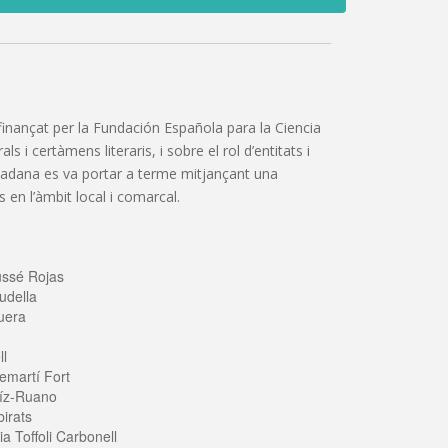
”, finançat per la Fundación Española para la Ciencia
 i certàmens literaris, i sobre el rol d’entitats i
iutadana es va portar a terme mitjançant una
 en l’àmbit local i comarcal.
ussé Rojas
udella
uera
ll
emartí Fort
íz-Ruano
irats
a Toffoli Carbonell