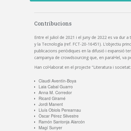
Contribucions
Entre el juliol de 2021 i el juny de 2022 es va dur a
y la Tecnología (ref. FCT-20-16451). L’objectiu princi
publicacions periòdiques en la difusió i expansió t
campanya de crowdsourcing que, en paral•lel, va perm
Han col•laborat en el projecte “Literatura i societat:
Claudi Aventín-Boya
Laia Cabal Guarro
Anna M. Corredor
Ricard Giramé
Jordi Manent
Lluís Obiols Perearnau
Òscar Pérez Silvestre
Ramón Santonja Alarcón
Magí Sunyer