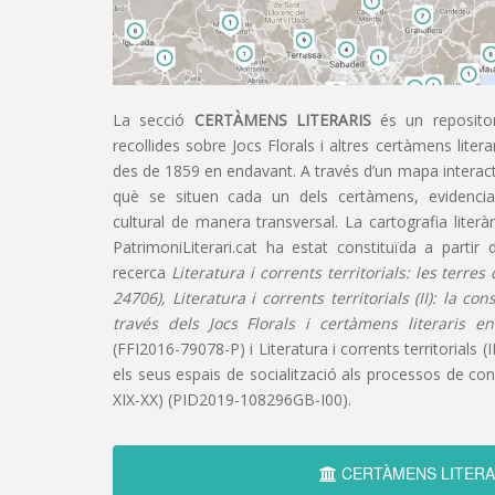
La secció
CERTÀMENS LITERARIS
és un repositor
recollides sobre Jocs Florals i altres certàmens liter
des de 1859 en endavant. A través d’un mapa interacti
què se situen cada un dels certàmens, evidencian
cultural de manera transversal. La cartografia literàr
PatrimoniLiterari.cat ha estat constituïda a partir 
recerca
Literatura i corrents territorials: les terre
24706), Literatura i corrents territorials (II): la co
través dels Jocs Florals i certàmens literaris e
(FFI2016-79078-P) i Literatura i corrents territorials (III
els seus espais de socialització als processos de cons
XIX-XX) (PID2019-108296GB-I00).
CERTÀMENS LITERA