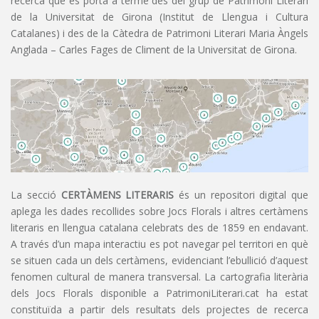
recerca que es porta a terme des del grup de Patrimoni Literari
de la Universitat de Girona (Institut de Llengua i Cultura
Catalanes) i des de la Càtedra de Patrimoni Literari Maria Àngels
Anglada – Carles Fages de Climent de la Universitat de Girona.
La secció
CERTÀMENS LITERARIS
és un repositori digital que
aplega les dades recollides sobre Jocs Florals i altres certàmens
literaris en llengua catalana celebrats des de 1859 en endavant.
A través d’un mapa interactiu es pot navegar pel territori en què
se situen cada un dels certàmens, evidenciant l’ebullició d’aquest
fenomen cultural de manera transversal. La cartografia literària
dels Jocs Florals disponible a PatrimoniLiterari.cat ha estat
constituïda a partir dels resultats dels projectes de recerca