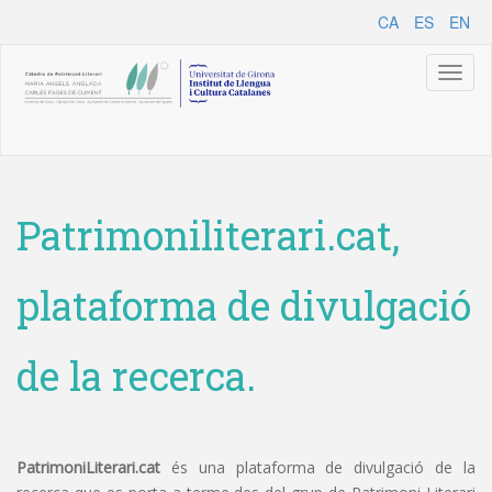
CA
ES
EN
Toggl
naviga
Patrimoniliterari.cat,
plataforma de divulgació
de la recerca.
PatrimoniLiterari.cat
és una plataforma de divulgació de la