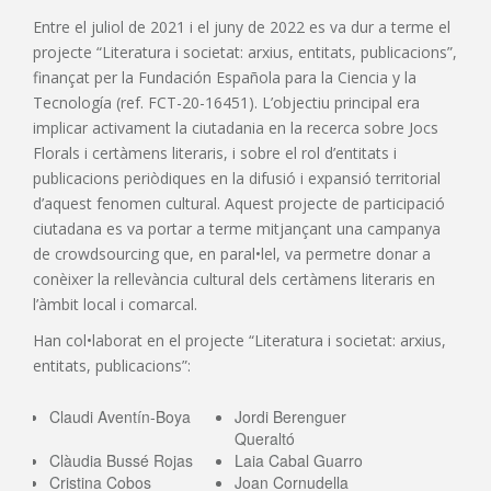
Entre el juliol de 2021 i el juny de 2022 es va dur a terme el
projecte “Literatura i societat: arxius, entitats, publicacions”,
finançat per la Fundación Española para la Ciencia y la
Tecnología (ref. FCT-20-16451). L’objectiu principal era
implicar activament la ciutadania en la recerca sobre Jocs
Florals i certàmens literaris, i sobre el rol d’entitats i
publicacions periòdiques en la difusió i expansió territorial
d’aquest fenomen cultural. Aquest projecte de participació
ciutadana es va portar a terme mitjançant una campanya
de crowdsourcing que, en paral•lel, va permetre donar a
conèixer la rellevància cultural dels certàmens literaris en
l’àmbit local i comarcal.
Han col•laborat en el projecte “Literatura i societat: arxius,
entitats, publicacions”:
Claudi Aventín-Boya
Jordi Berenguer
Queraltó
Clàudia Bussé Rojas
Laia Cabal Guarro
Cristina Cobos
Joan Cornudella