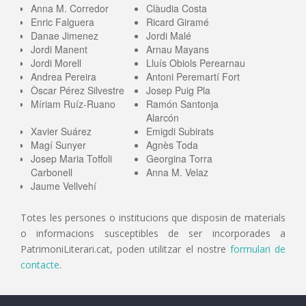
Anna M. Corredor
Clàudia Costa
Enric Falguera
Ricard Giramé
Danae Jimenez
Jordi Malé
Jordi Manent
Arnau Mayans
Jordi Morell
Lluís Obiols Perearnau
Andrea Pereira
Antoni Peremartí Fort
Òscar Pérez Silvestre
Josep Puig Pla
Míriam Ruíz-Ruano
Ramón Santonja
Alarcón
Xavier Suárez
Emigdi Subirats
Magí Sunyer
Agnès Toda
Josep Maria Toffoli
Georgina Torra
Carbonell
Anna M. Velaz
Jaume Vellvehí
Totes les persones o institucions que disposin de materials
o informacions susceptibles de ser incorporades a
PatrimoniLiterari.cat, poden utilitzar el nostre
formulari de
contacte
.