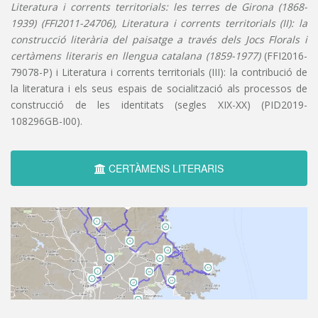
Literatura i corrents territorials: les terres de Girona (1868-
1939) (FFI2011-24706), Literatura i corrents territorials (II): la
construcció literària del paisatge a través dels Jocs Florals i
certàmens literaris en llengua catalana (1859-1977)
(FFI2016-
79078-P) i Literatura i corrents territorials (III): la contribució de
la literatura i els seus espais de socialització als processos de
construcció de les identitats (segles XIX-XX) (PID2019-
108296GB-I00).
CERTÀMENS LITERARIS