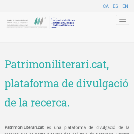
CA
ES
EN
Toggl
naviga
Patrimoniliterari.cat,
plataforma de divulgació
de la recerca.
PatrimoniLiterari.cat
és una plataforma de divulgació de la