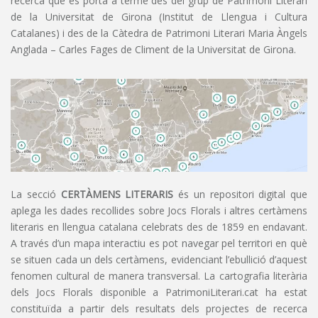
recerca que es porta a terme des del grup de Patrimoni Literari
de la Universitat de Girona (Institut de Llengua i Cultura
Catalanes) i des de la Càtedra de Patrimoni Literari Maria Àngels
Anglada – Carles Fages de Climent de la Universitat de Girona.
La secció
CERTÀMENS LITERARIS
és un repositori digital que
aplega les dades recollides sobre Jocs Florals i altres certàmens
literaris en llengua catalana celebrats des de 1859 en endavant.
A través d’un mapa interactiu es pot navegar pel territori en què
se situen cada un dels certàmens, evidenciant l’ebullició d’aquest
fenomen cultural de manera transversal. La cartografia literària
dels Jocs Florals disponible a PatrimoniLiterari.cat ha estat
constituïda a partir dels resultats dels projectes de recerca