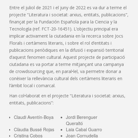
Entre el juliol de 2021 i el juny de 2022 es va dur a terme el
projecte “Literatura i societat: arxius, entitats, publicacions”,
finançat per la Fundación Española para la Ciencia y la
Tecnología (ref. FCT-20-16451). L’objectiu principal era
implicar activament la ciutadania en la recerca sobre Jocs
Florals i certàmens literaris, i sobre el rol d’entitats i
publicacions periòdiques en la difusió i expansió territorial
d’aquest fenomen cultural. Aquest projecte de participació
ciutadana es va portar a terme mitjançant una campanya
de crowdsourcing que, en paral•lel, va permetre donar a
conèixer la rellevància cultural dels certàmens literaris en
l’àmbit local i comarcal.
Han col•laborat en el projecte “Literatura i societat: arxius,
entitats, publicacions”:
Claudi Aventín-Boya
Jordi Berenguer
Queraltó
Clàudia Bussé Rojas
Laia Cabal Guarro
Cristina Cobos
Joan Cornudella