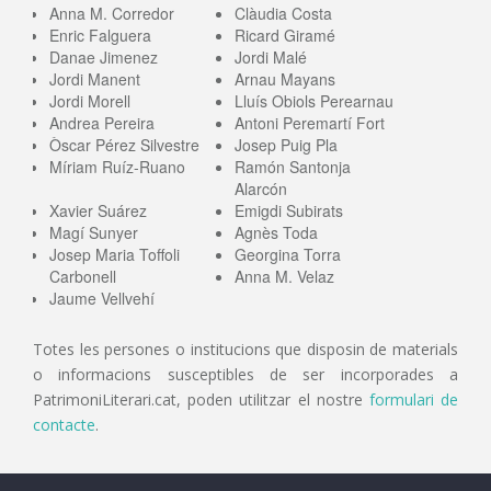
Anna M. Corredor
Clàudia Costa
Enric Falguera
Ricard Giramé
Danae Jimenez
Jordi Malé
Jordi Manent
Arnau Mayans
Jordi Morell
Lluís Obiols Perearnau
Andrea Pereira
Antoni Peremartí Fort
Òscar Pérez Silvestre
Josep Puig Pla
Míriam Ruíz-Ruano
Ramón Santonja
Alarcón
Xavier Suárez
Emigdi Subirats
Magí Sunyer
Agnès Toda
Josep Maria Toffoli
Georgina Torra
Carbonell
Anna M. Velaz
Jaume Vellvehí
Totes les persones o institucions que disposin de materials
o informacions susceptibles de ser incorporades a
PatrimoniLiterari.cat, poden utilitzar el nostre
formulari de
contacte
.