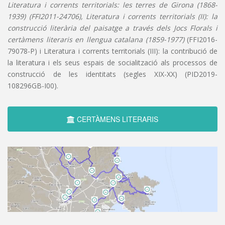
Literatura i corrents territorials: les terres de Girona (1868-
1939) (FFI2011-24706), Literatura i corrents territorials (II): la
construcció literària del paisatge a través dels Jocs Florals i
certàmens literaris en llengua catalana (1859-1977)
(FFI2016-
79078-P) i Literatura i corrents territorials (III): la contribució de
la literatura i els seus espais de socialització als processos de
construcció de les identitats (segles XIX-XX) (PID2019-
108296GB-I00).
CERTÀMENS LITERARIS