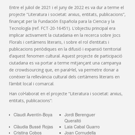
Entre el juliol de 2021 i el juny de 2022 es va dur a terme el
projecte “Literatura i societat: arxius, entitats, publicacions”,
finançat per la Fundación Española para la Ciencia y la
Tecnología (ref. FCT-20-16451). L’objectiu principal era
implicar activament la ciutadania en la recerca sobre Jocs
Florals i certàmens literaris, i sobre el rol d’entitats i
publicacions periòdiques en la difusió i expansió territorial
d’aquest fenomen cultural. Aquest projecte de participació
ciutadana es va portar a terme mitjançant una campanya
de crowdsourcing que, en paral•lel, va permetre donar a
conèixer la rellevància cultural dels certàmens literaris en
l’àmbit local i comarcal.
Han col•laborat en el projecte “Literatura i societat: arxius,
entitats, publicacions”:
Claudi Aventín-Boya
Jordi Berenguer
Queraltó
Clàudia Bussé Rojas
Laia Cabal Guarro
Cristina Cobos
Joan Cornudella