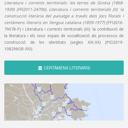
Literatura i corrents territorials: les terres de Girona (1868-
1939) (FFI2011-24706), Literatura i corrents territorials (II): la
construcció literària del paisatge a través dels Jocs Florals i
certàmens literaris en llengua catalana (1859-1977)
(FFI2016-
79078-P) i Literatura i corrents territorials (III): la contribució de
la literatura i els seus espais de socialització als processos de
construcció de les identitats (segles XIX-XX) (PID2019-
108296GB-I00).
CERTÀMENS LITERARIS