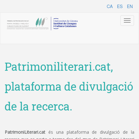
CA
ES
EN
Toggl
naviga
Patrimoniliterari.cat,
plataforma de divulgació
de la recerca.
PatrimoniLiterari.cat
és una plataforma de divulgació de la