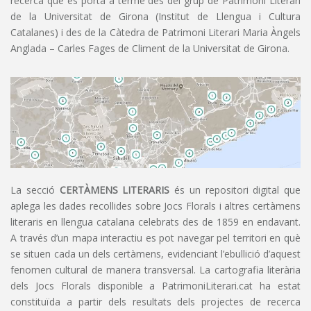
recerca que es porta a terme des del grup de Patrimoni Literari
de la Universitat de Girona (Institut de Llengua i Cultura
Catalanes) i des de la Càtedra de Patrimoni Literari Maria Àngels
Anglada – Carles Fages de Climent de la Universitat de Girona.
La secció
CERTÀMENS LITERARIS
és un repositori digital que
aplega les dades recollides sobre Jocs Florals i altres certàmens
literaris en llengua catalana celebrats des de 1859 en endavant.
A través d’un mapa interactiu es pot navegar pel territori en què
se situen cada un dels certàmens, evidenciant l’ebullició d’aquest
fenomen cultural de manera transversal. La cartografia literària
dels Jocs Florals disponible a PatrimoniLiterari.cat ha estat
constituïda a partir dels resultats dels projectes de recerca