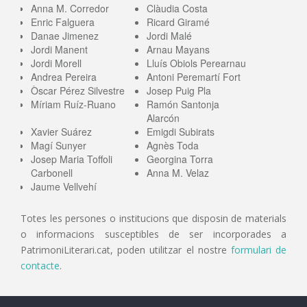
Anna M. Corredor
Clàudia Costa
Enric Falguera
Ricard Giramé
Danae Jimenez
Jordi Malé
Jordi Manent
Arnau Mayans
Jordi Morell
Lluís Obiols Perearnau
Andrea Pereira
Antoni Peremartí Fort
Òscar Pérez Silvestre
Josep Puig Pla
Míriam Ruíz-Ruano
Ramón Santonja
Alarcón
Xavier Suárez
Emigdi Subirats
Magí Sunyer
Agnès Toda
Josep Maria Toffoli
Georgina Torra
Carbonell
Anna M. Velaz
Jaume Vellvehí
Totes les persones o institucions que disposin de materials
o informacions susceptibles de ser incorporades a
PatrimoniLiterari.cat, poden utilitzar el nostre
formulari de
contacte
.