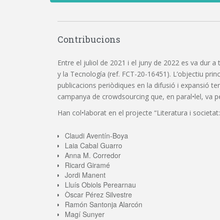
Contribucions
Entre el juliol de 2021 i el juny de 2022 es va dur a
y la Tecnología (ref. FCT-20-16451). L’objectiu princi
publicacions periòdiques en la difusió i expansió t
campanya de crowdsourcing que, en paral•lel, va perm
Han col•laborat en el projecte “Literatura i societat:
Claudi Aventín-Boya
Laia Cabal Guarro
Anna M. Corredor
Ricard Giramé
Jordi Manent
Lluís Obiols Perearnau
Òscar Pérez Silvestre
Ramón Santonja Alarcón
Magí Sunyer