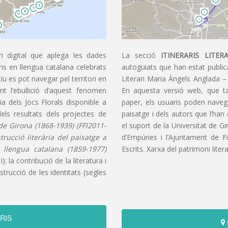
i digital que aplega les dades
La secció
ITINERARIS LITERA
aris en llengua catalana celebrats
autoguiats que han estat publica
u es pot navegar pel territori en
Literari Maria Àngels Anglada –
t l’ebullició d’aquest fenomen
En aquesta versió web, que t
ia dels Jocs Florals disponible a
paper, els usuaris poden navegar
dels resultats dels projectes de
paisatge i dels autors que l’han
s de Girona (1868-1939) (FFI2011-
el suport de la Universitat de G
nstrucció literària del paisatge a
d’Empúries i l’Ajuntament de F
n llengua catalana (1859-1977)
Escrits. Xarxa del patrimoni litera
): la contribució de la literatura i
trucció de les identitats (segles
RIS