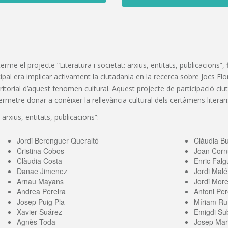
 terme el projecte “Literatura i societat: arxius, entitats, publicacions
pal era implicar activament la ciutadania en la recerca sobre Jocs Florals
erritorial d’aquest fenomen cultural. Aquest projecte de participació c
etre donar a conèixer la rellevància cultural dels certàmens literaris
 arxius, entitats, publicacions”:
Jordi Berenguer Queraltó
Clàudia B
Cristina Cobos
Joan Corn
Clàudia Costa
Enric Falg
Danae Jimenez
Jordi Malé
Arnau Mayans
Jordi More
Andrea Pereira
Antoni Per
Josep Puig Pla
Míriam Ru
Xavier Suárez
Emigdi Sub
Agnès Toda
Josep Mari