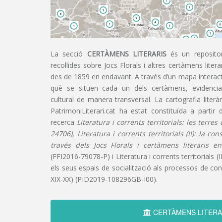
La secció
CERTÀMENS LITERARIS
és un repositor
recollides sobre Jocs Florals i altres certàmens liter
des de 1859 en endavant. A través d’un mapa interacti
què se situen cada un dels certàmens, evidencian
cultural de manera transversal. La cartografia literàr
PatrimoniLiterari.cat ha estat constituïda a partir 
recerca
Literatura i corrents territorials: les terre
24706), Literatura i corrents territorials (II): la co
través dels Jocs Florals i certàmens literaris e
(FFI2016-79078-P) i Literatura i corrents territorials (III
els seus espais de socialització als processos de cons
XIX-XX) (PID2019-108296GB-I00).
CERTÀMENS LITERA