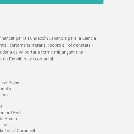
”, finançat per la Fundación Española para la Ciencia
 i certàmens literaris, i sobre el rol d’entitats i
iutadana es va portar a terme mitjançant una
 en l’àmbit local i comarcal.
ussé Rojas
udella
uera
ll
emartí Fort
íz-Ruano
irats
a Toffoli Carbonell