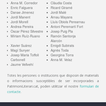
Anna M. Corredor
Clàudia Costa
Enric Falguera
Ricard Giramé
Danae Jimenez
Jordi Malé
Jordi Manent
Arnau Mayans
Jordi Morell
Lluís Obiols Perearnau
Andrea Pereira
Antoni Peremartí Fort
Òscar Pérez Silvestre
Josep Puig Pla
Míriam Ruíz-Ruano
Ramón Santonja
Alarcón
Xavier Suárez
Emigdi Subirats
Magí Sunyer
Agnès Toda
Josep Maria Toffoli
Georgina Torra
Carbonell
Anna M. Velaz
Jaume Vellvehí
Totes les persones o institucions que disposin de materials
o informacions susceptibles de ser incorporades a
PatrimoniLiterari.cat, poden utilitzar el nostre
formulari de
contacte
.