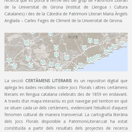
recerca que es porta a terme des del grup de Patrimoni Literari
de la Universitat de Girona (Institut de Llengua i Cultura
Catalanes) i des de la Càtedra de Patrimoni Literari Maria Àngels
Anglada – Carles Fages de Climent de la Universitat de Girona.
La secció
CERTÀMENS LITERARIS
és un repositori digital que
aplega les dades recollides sobre Jocs Florals i altres certàmens
literaris en llengua catalana celebrats des de 1859 en endavant.
A través d’un mapa interactiu es pot navegar pel territori en què
se situen cada un dels certàmens, evidenciant l’ebullició d’aquest
fenomen cultural de manera transversal. La cartografia literària
dels Jocs Florals disponible a PatrimoniLiterari.cat ha estat
constituïda a partir dels resultats dels projectes de recerca