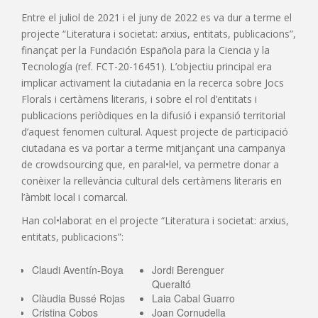
Entre el juliol de 2021 i el juny de 2022 es va dur a terme el
projecte “Literatura i societat: arxius, entitats, publicacions”,
finançat per la Fundación Española para la Ciencia y la
Tecnología (ref. FCT-20-16451). L’objectiu principal era
implicar activament la ciutadania en la recerca sobre Jocs
Florals i certàmens literaris, i sobre el rol d’entitats i
publicacions periòdiques en la difusió i expansió territorial
d’aquest fenomen cultural. Aquest projecte de participació
ciutadana es va portar a terme mitjançant una campanya
de crowdsourcing que, en paral•lel, va permetre donar a
conèixer la rellevància cultural dels certàmens literaris en
l’àmbit local i comarcal.
Han col•laborat en el projecte “Literatura i societat: arxius,
entitats, publicacions”:
Claudi Aventín-Boya
Jordi Berenguer
Queraltó
Clàudia Bussé Rojas
Laia Cabal Guarro
Cristina Cobos
Joan Cornudella