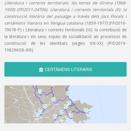
Literatura i corrents territorials: les terres de Girona (1868-
1939) (FFI2011-24706), Literatura i corrents territorials (II): la
construcció literària del paisatge a través dels Jocs Florals i
certàmens literaris en llengua catalana (1859-1977)
(FFI2016-
79078-P) i Literatura i corrents territorials (III): la contribució de
la literatura i els seus espais de socialització als processos de
construcció de les identitats (segles XIX-XX) (PID2019-
108296GB-I00).
CERTÀMENS LITERARIS