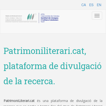
CA
ES
EN
Toggl
naviga
Patrimoniliterari.cat,
plataforma de divulgació
de la recerca.
PatrimoniLiterari.cat
és una plataforma de divulgació de la