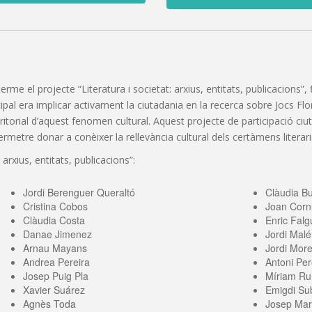
 terme el projecte “Literatura i societat: arxius, entitats, publicacions
pal era implicar activament la ciutadania en la recerca sobre Jocs Florals
erritorial d’aquest fenomen cultural. Aquest projecte de participació c
etre donar a conèixer la rellevància cultural dels certàmens literaris
 arxius, entitats, publicacions”:
Jordi Berenguer Queraltó
Clàudia B
Cristina Cobos
Joan Corn
Clàudia Costa
Enric Falg
Danae Jimenez
Jordi Malé
Arnau Mayans
Jordi More
Andrea Pereira
Antoni Per
Josep Puig Pla
Míriam Ru
Xavier Suárez
Emigdi Sub
Agnès Toda
Josep Mari