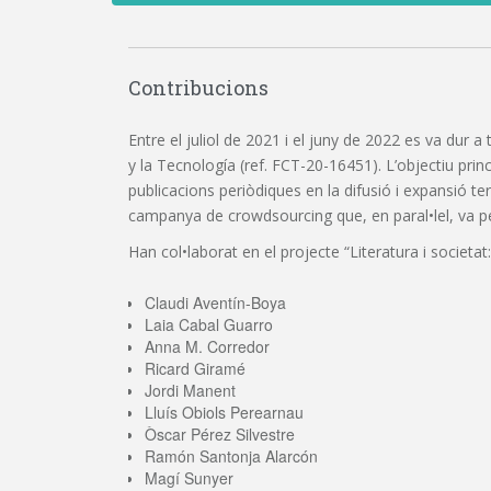
Contribucions
Entre el juliol de 2021 i el juny de 2022 es va dur a
y la Tecnología (ref. FCT-20-16451). L’objectiu princi
publicacions periòdiques en la difusió i expansió t
campanya de crowdsourcing que, en paral•lel, va perm
Han col•laborat en el projecte “Literatura i societat:
Claudi Aventín-Boya
Laia Cabal Guarro
Anna M. Corredor
Ricard Giramé
Jordi Manent
Lluís Obiols Perearnau
Òscar Pérez Silvestre
Ramón Santonja Alarcón
Magí Sunyer