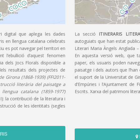
i digital que aplega les dades
La secció
ITINERARIS LITERA
aris en llengua catalana celebrats
autoguiats que han estat publica
u es pot navegar pel territori en
Literari Maria Àngels Anglada –
t l’ebullició d’aquest fenomen
En aquesta versió web, que t
ia dels Jocs Florals disponible a
paper, els usuaris poden navegar
dels resultats dels projectes de
paisatge i dels autors que l’han
s de Girona (1868-1939) (FFI2011-
el suport de la Universitat de G
nstrucció literària del paisatge a
d’Empúries i l’Ajuntament de F
n llengua catalana (1859-1977)
Escrits. Xarxa del patrimoni litera
): la contribució de la literatura i
trucció de les identitats (segles
RIS