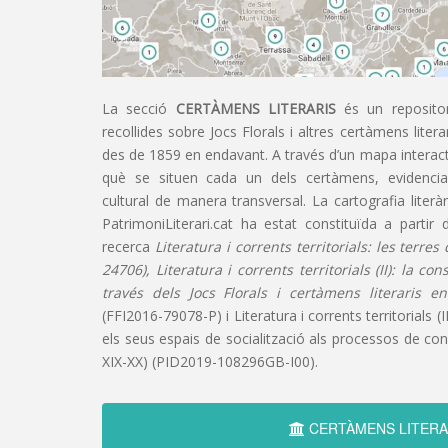
La secció
CERTÀMENS LITERARIS
és un repositor
recollides sobre Jocs Florals i altres certàmens liter
des de 1859 en endavant. A través d’un mapa interacti
què se situen cada un dels certàmens, evidencian
cultural de manera transversal. La cartografia literàr
PatrimoniLiterari.cat ha estat constituïda a partir 
recerca
Literatura i corrents territorials: les terre
24706), Literatura i corrents territorials (II): la co
través dels Jocs Florals i certàmens literaris e
(FFI2016-79078-P) i Literatura i corrents territorials (III
els seus espais de socialització als processos de cons
XIX-XX) (PID2019-108296GB-I00).
CERTÀMENS LITERA