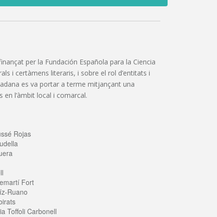
”, finançat per la Fundación Española para la Ciencia
 i certàmens literaris, i sobre el rol d’entitats i
iutadana es va portar a terme mitjançant una
 en l’àmbit local i comarcal.
ussé Rojas
udella
uera
ll
emartí Fort
íz-Ruano
irats
a Toffoli Carbonell