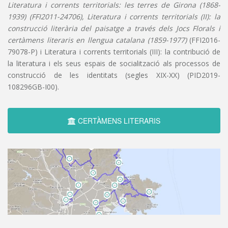
Literatura i corrents territorials: les terres de Girona (1868-
1939) (FFI2011-24706), Literatura i corrents territorials (II): la
construcció literària del paisatge a través dels Jocs Florals i
certàmens literaris en llengua catalana (1859-1977)
(FFI2016-
79078-P) i Literatura i corrents territorials (III): la contribució de
la literatura i els seus espais de socialització als processos de
construcció de les identitats (segles XIX-XX) (PID2019-
108296GB-I00).
CERTÀMENS LITERARIS