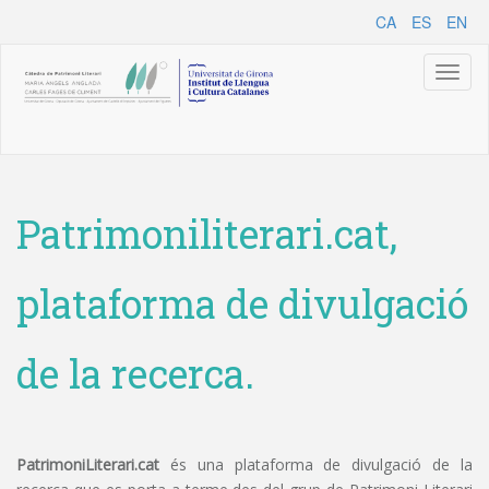
CA
ES
EN
Toggl
naviga
Patrimoniliterari.cat,
plataforma de divulgació
de la recerca.
PatrimoniLiterari.cat
és una plataforma de divulgació de la