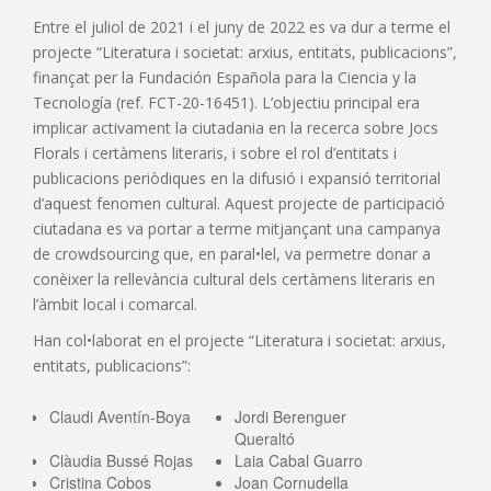
Entre el juliol de 2021 i el juny de 2022 es va dur a terme el
projecte “Literatura i societat: arxius, entitats, publicacions”,
finançat per la Fundación Española para la Ciencia y la
Tecnología (ref. FCT-20-16451). L’objectiu principal era
implicar activament la ciutadania en la recerca sobre Jocs
Florals i certàmens literaris, i sobre el rol d’entitats i
publicacions periòdiques en la difusió i expansió territorial
d’aquest fenomen cultural. Aquest projecte de participació
ciutadana es va portar a terme mitjançant una campanya
de crowdsourcing que, en paral•lel, va permetre donar a
conèixer la rellevància cultural dels certàmens literaris en
l’àmbit local i comarcal.
Han col•laborat en el projecte “Literatura i societat: arxius,
entitats, publicacions”:
Claudi Aventín-Boya
Jordi Berenguer
Queraltó
Clàudia Bussé Rojas
Laia Cabal Guarro
Cristina Cobos
Joan Cornudella