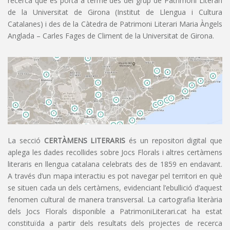
recerca que es porta a terme des del grup de Patrimoni Literari
de la Universitat de Girona (Institut de Llengua i Cultura
Catalanes) i des de la Càtedra de Patrimoni Literari Maria Àngels
Anglada – Carles Fages de Climent de la Universitat de Girona.
La secció
CERTÀMENS LITERARIS
és un repositori digital que
aplega les dades recollides sobre Jocs Florals i altres certàmens
literaris en llengua catalana celebrats des de 1859 en endavant.
A través d’un mapa interactiu es pot navegar pel territori en què
se situen cada un dels certàmens, evidenciant l’ebullició d’aquest
fenomen cultural de manera transversal. La cartografia literària
dels Jocs Florals disponible a PatrimoniLiterari.cat ha estat
constituïda a partir dels resultats dels projectes de recerca