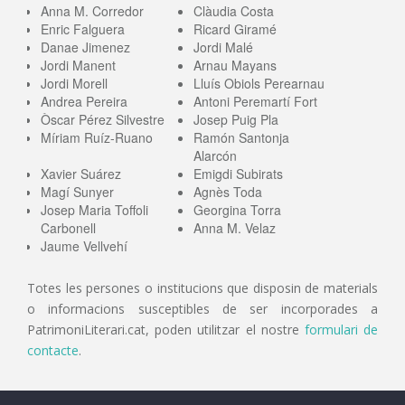
Anna M. Corredor
Clàudia Costa
Enric Falguera
Ricard Giramé
Danae Jimenez
Jordi Malé
Jordi Manent
Arnau Mayans
Jordi Morell
Lluís Obiols Perearnau
Andrea Pereira
Antoni Peremartí Fort
Òscar Pérez Silvestre
Josep Puig Pla
Míriam Ruíz-Ruano
Ramón Santonja
Alarcón
Xavier Suárez
Emigdi Subirats
Magí Sunyer
Agnès Toda
Josep Maria Toffoli
Georgina Torra
Carbonell
Anna M. Velaz
Jaume Vellvehí
Totes les persones o institucions que disposin de materials
o informacions susceptibles de ser incorporades a
PatrimoniLiterari.cat, poden utilitzar el nostre
formulari de
contacte
.