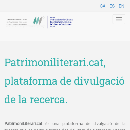
CA
ES
EN
Toggl
naviga
Patrimoniliterari.cat,
plataforma de divulgació
de la recerca.
PatrimoniLiterari.cat
és una plataforma de divulgació de la