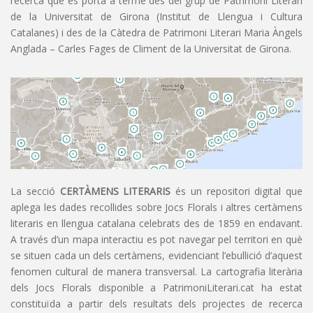
recerca que es porta a terme des del grup de Patrimoni Literari
de la Universitat de Girona (Institut de Llengua i Cultura
Catalanes) i des de la Càtedra de Patrimoni Literari Maria Àngels
Anglada – Carles Fages de Climent de la Universitat de Girona.
La secció
CERTÀMENS LITERARIS
és un repositori digital que
aplega les dades recollides sobre Jocs Florals i altres certàmens
literaris en llengua catalana celebrats des de 1859 en endavant.
A través d’un mapa interactiu es pot navegar pel territori en què
se situen cada un dels certàmens, evidenciant l’ebullició d’aquest
fenomen cultural de manera transversal. La cartografia literària
dels Jocs Florals disponible a PatrimoniLiterari.cat ha estat
constituïda a partir dels resultats dels projectes de recerca