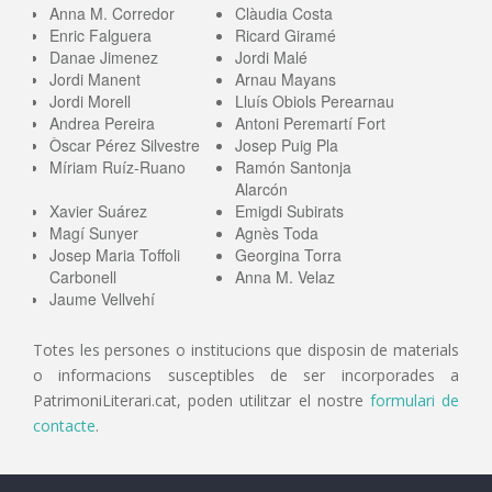
Anna M. Corredor
Clàudia Costa
Enric Falguera
Ricard Giramé
Danae Jimenez
Jordi Malé
Jordi Manent
Arnau Mayans
Jordi Morell
Lluís Obiols Perearnau
Andrea Pereira
Antoni Peremartí Fort
Òscar Pérez Silvestre
Josep Puig Pla
Míriam Ruíz-Ruano
Ramón Santonja
Alarcón
Xavier Suárez
Emigdi Subirats
Magí Sunyer
Agnès Toda
Josep Maria Toffoli
Georgina Torra
Carbonell
Anna M. Velaz
Jaume Vellvehí
Totes les persones o institucions que disposin de materials
o informacions susceptibles de ser incorporades a
PatrimoniLiterari.cat, poden utilitzar el nostre
formulari de
contacte
.