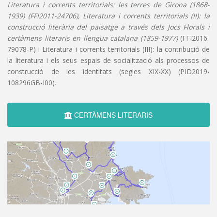
Literatura i corrents territorials: les terres de Girona (1868-
1939) (FFI2011-24706), Literatura i corrents territorials (II): la
construcció literària del paisatge a través dels Jocs Florals i
certàmens literaris en llengua catalana (1859-1977)
(FFI2016-
79078-P) i Literatura i corrents territorials (III): la contribució de
la literatura i els seus espais de socialització als processos de
construcció de les identitats (segles XIX-XX) (PID2019-
108296GB-I00).
CERTÀMENS LITERARIS