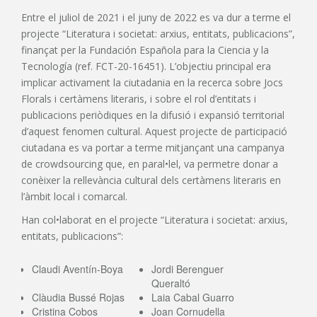
Entre el juliol de 2021 i el juny de 2022 es va dur a terme el
projecte “Literatura i societat: arxius, entitats, publicacions”,
finançat per la Fundación Española para la Ciencia y la
Tecnología (ref. FCT-20-16451). L’objectiu principal era
implicar activament la ciutadania en la recerca sobre Jocs
Florals i certàmens literaris, i sobre el rol d’entitats i
publicacions periòdiques en la difusió i expansió territorial
d’aquest fenomen cultural. Aquest projecte de participació
ciutadana es va portar a terme mitjançant una campanya
de crowdsourcing que, en paral•lel, va permetre donar a
conèixer la rellevància cultural dels certàmens literaris en
l’àmbit local i comarcal.
Han col•laborat en el projecte “Literatura i societat: arxius,
entitats, publicacions”:
Claudi Aventín-Boya
Jordi Berenguer
Queraltó
Clàudia Bussé Rojas
Laia Cabal Guarro
Cristina Cobos
Joan Cornudella