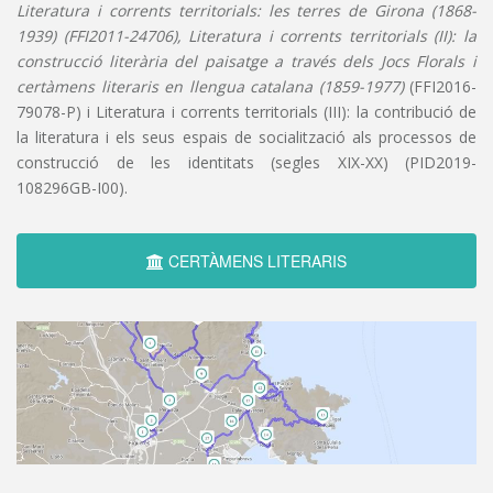
Literatura i corrents territorials: les terres de Girona (1868-
1939) (FFI2011-24706), Literatura i corrents territorials (II): la
construcció literària del paisatge a través dels Jocs Florals i
certàmens literaris en llengua catalana (1859-1977)
(FFI2016-
79078-P) i Literatura i corrents territorials (III): la contribució de
la literatura i els seus espais de socialització als processos de
construcció de les identitats (segles XIX-XX) (PID2019-
108296GB-I00).
CERTÀMENS LITERARIS