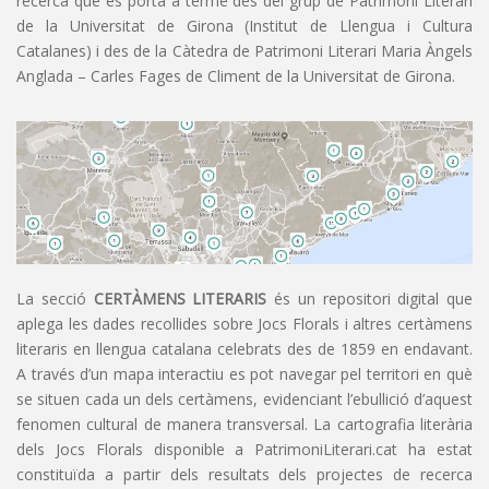
recerca que es porta a terme des del grup de Patrimoni Literari
de la Universitat de Girona (Institut de Llengua i Cultura
Catalanes) i des de la Càtedra de Patrimoni Literari Maria Àngels
Anglada – Carles Fages de Climent de la Universitat de Girona.
La secció
CERTÀMENS LITERARIS
és un repositori digital que
aplega les dades recollides sobre Jocs Florals i altres certàmens
literaris en llengua catalana celebrats des de 1859 en endavant.
A través d’un mapa interactiu es pot navegar pel territori en què
se situen cada un dels certàmens, evidenciant l’ebullició d’aquest
fenomen cultural de manera transversal. La cartografia literària
dels Jocs Florals disponible a PatrimoniLiterari.cat ha estat
constituïda a partir dels resultats dels projectes de recerca