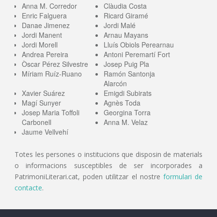
Anna M. Corredor
Clàudia Costa
Enric Falguera
Ricard Giramé
Danae Jimenez
Jordi Malé
Jordi Manent
Arnau Mayans
Jordi Morell
Lluís Obiols Perearnau
Andrea Pereira
Antoni Peremartí Fort
Òscar Pérez Silvestre
Josep Puig Pla
Míriam Ruíz-Ruano
Ramón Santonja
Alarcón
Xavier Suárez
Emigdi Subirats
Magí Sunyer
Agnès Toda
Josep Maria Toffoli
Georgina Torra
Carbonell
Anna M. Velaz
Jaume Vellvehí
Totes les persones o institucions que disposin de materials
o informacions susceptibles de ser incorporades a
PatrimoniLiterari.cat, poden utilitzar el nostre
formulari de
contacte
.