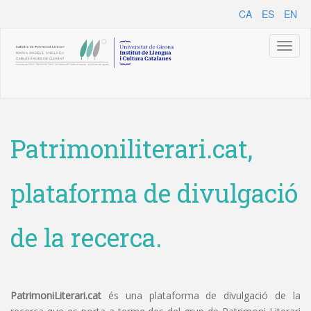
CA
ES
EN
Toggl
naviga
Patrimoniliterari.cat,
plataforma de divulgació
de la recerca.
PatrimoniLiterari.cat
és una plataforma de divulgació de la