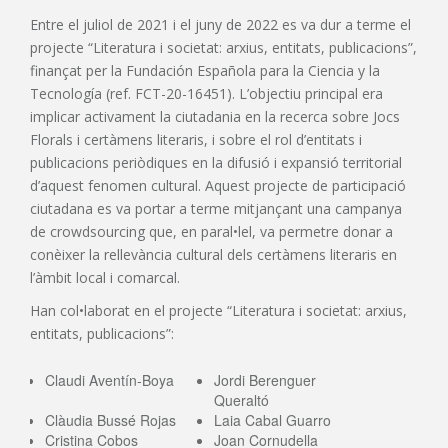
Entre el juliol de 2021 i el juny de 2022 es va dur a terme el
projecte “Literatura i societat: arxius, entitats, publicacions”,
finançat per la Fundación Española para la Ciencia y la
Tecnología (ref. FCT-20-16451). L’objectiu principal era
implicar activament la ciutadania en la recerca sobre Jocs
Florals i certàmens literaris, i sobre el rol d’entitats i
publicacions periòdiques en la difusió i expansió territorial
d’aquest fenomen cultural. Aquest projecte de participació
ciutadana es va portar a terme mitjançant una campanya
de crowdsourcing que, en paral•lel, va permetre donar a
conèixer la rellevància cultural dels certàmens literaris en
l’àmbit local i comarcal.
Han col•laborat en el projecte “Literatura i societat: arxius,
entitats, publicacions”:
Claudi Aventín-Boya
Jordi Berenguer
Queraltó
Clàudia Bussé Rojas
Laia Cabal Guarro
Cristina Cobos
Joan Cornudella