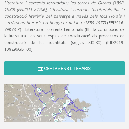
Literatura i corrents territorials: les terres de Girona (1868-
1939) (FFI2011-24706), Literatura i corrents territorials (II): la
construcció literària del paisatge a través dels Jocs Florals i
certàmens literaris en llengua catalana (1859-1977)
(FFI2016-
79078-P) i Literatura i corrents territorials (III): la contribució de
la literatura i els seus espais de socialització als processos de
construcció de les identitats (segles XIX-XX) (PID2019-
108296GB-I00).
CERTÀMENS LITERARIS