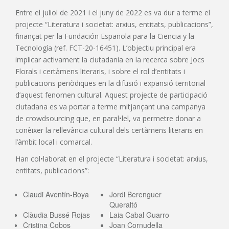
Entre el juliol de 2021 i el juny de 2022 es va dur a terme el
projecte “Literatura i societat: arxius, entitats, publicacions”,
finançat per la Fundación Española para la Ciencia y la
Tecnología (ref. FCT-20-16451). L’objectiu principal era
implicar activament la ciutadania en la recerca sobre Jocs
Florals i certàmens literaris, i sobre el rol d’entitats i
publicacions periòdiques en la difusió i expansió territorial
d’aquest fenomen cultural. Aquest projecte de participació
ciutadana es va portar a terme mitjançant una campanya
de crowdsourcing que, en paral•lel, va permetre donar a
conèixer la rellevància cultural dels certàmens literaris en
l’àmbit local i comarcal.
Han col•laborat en el projecte “Literatura i societat: arxius,
entitats, publicacions”:
Claudi Aventín-Boya
Jordi Berenguer
Queraltó
Clàudia Bussé Rojas
Laia Cabal Guarro
Cristina Cobos
Joan Cornudella