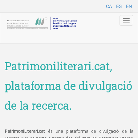
CA
ES
EN
Toggl
naviga
Patrimoniliterari.cat,
plataforma de divulgació
de la recerca.
PatrimoniLiterari.cat
és una plataforma de divulgació de la