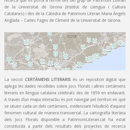
recerca que es porta a terme des del grup de Patrimoni Literari
de la Universitat de Girona (Institut de Llengua i Cultura
Catalanes) i des de la Càtedra de Patrimoni Literari Maria Àngels
Anglada – Carles Fages de Climent de la Universitat de Girona.
La secció
CERTÀMENS LITERARIS
és un repositori digital que
aplega les dades recollides sobre Jocs Florals i altres certàmens
literaris en llengua catalana celebrats des de 1859 en endavant.
A través d’un mapa interactiu es pot navegar pel territori en què
se situen cada un dels certàmens, evidenciant l’ebullició d’aquest
fenomen cultural de manera transversal. La cartografia literària
dels Jocs Florals disponible a PatrimoniLiterari.cat ha estat
constituïda a partir dels resultats dels projectes de recerca