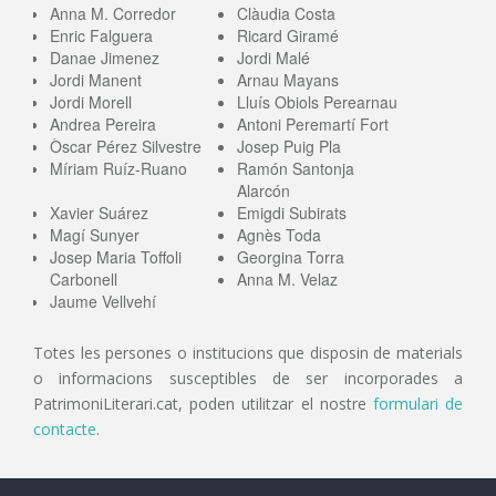
Anna M. Corredor
Clàudia Costa
Enric Falguera
Ricard Giramé
Danae Jimenez
Jordi Malé
Jordi Manent
Arnau Mayans
Jordi Morell
Lluís Obiols Perearnau
Andrea Pereira
Antoni Peremartí Fort
Òscar Pérez Silvestre
Josep Puig Pla
Míriam Ruíz-Ruano
Ramón Santonja
Alarcón
Xavier Suárez
Emigdi Subirats
Magí Sunyer
Agnès Toda
Josep Maria Toffoli
Georgina Torra
Carbonell
Anna M. Velaz
Jaume Vellvehí
Totes les persones o institucions que disposin de materials
o informacions susceptibles de ser incorporades a
PatrimoniLiterari.cat, poden utilitzar el nostre
formulari de
contacte
.