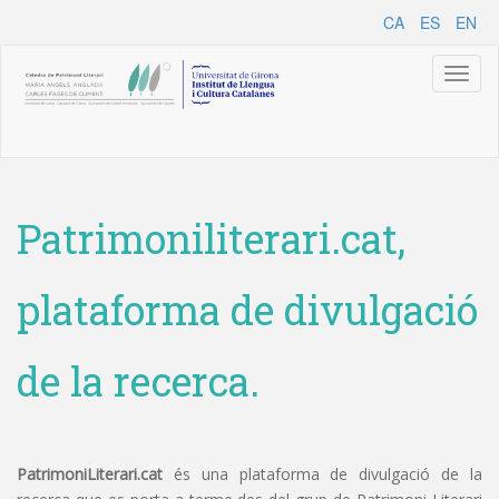
CA
ES
EN
Toggl
naviga
Patrimoniliterari.cat,
plataforma de divulgació
de la recerca.
PatrimoniLiterari.cat
és una plataforma de divulgació de la