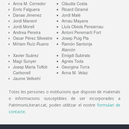
Anna M. Corredor
Clàudia Costa
Enric Falguera
Ricard Giramé
Danae Jimenez
Jordi Malé
Jordi Manent
Arnau Mayans
Jordi Morell
Lluís Obiols Perearnau
Andrea Pereira
Antoni Peremartí Fort
Òscar Pérez Silvestre
Josep Puig Pla
Míriam Ruíz-Ruano
Ramón Santonja
Alarcón
Xavier Suárez
Emigdi Subirats
Magí Sunyer
Agnès Toda
Josep Maria Toffoli
Georgina Torra
Carbonell
Anna M. Velaz
Jaume Vellvehí
Totes les persones o institucions que disposin de materials
o informacions susceptibles de ser incorporades a
PatrimoniLiterari.cat, poden utilitzar el nostre
formulari de
contacte
.