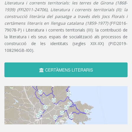
Literatura i corrents territorials: les terres de Girona (1868-
1939) (FFI2011-24706), Literatura i corrents territorials (II): la
construcció literària del paisatge a través dels Jocs Florals i
certàmens literaris en llengua catalana (1859-1977)
(FFI2016-
79078-P) i Literatura i corrents territorials (III): la contribució de
la literatura i els seus espais de socialització als processos de
construcció de les identitats (segles XIX-XX) (PID2019-
108296GB-I00).
CERTÀMENS LITERARIS