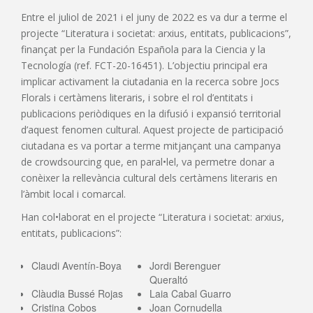
Entre el juliol de 2021 i el juny de 2022 es va dur a terme el
projecte “Literatura i societat: arxius, entitats, publicacions”,
finançat per la Fundación Española para la Ciencia y la
Tecnología (ref. FCT-20-16451). L’objectiu principal era
implicar activament la ciutadania en la recerca sobre Jocs
Florals i certàmens literaris, i sobre el rol d’entitats i
publicacions periòdiques en la difusió i expansió territorial
d’aquest fenomen cultural. Aquest projecte de participació
ciutadana es va portar a terme mitjançant una campanya
de crowdsourcing que, en paral•lel, va permetre donar a
conèixer la rellevància cultural dels certàmens literaris en
l’àmbit local i comarcal.
Han col•laborat en el projecte “Literatura i societat: arxius,
entitats, publicacions”:
Claudi Aventín-Boya
Jordi Berenguer
Queraltó
Clàudia Bussé Rojas
Laia Cabal Guarro
Cristina Cobos
Joan Cornudella