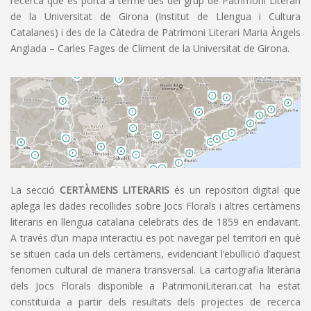
recerca que es porta a terme des del grup de Patrimoni Literari
de la Universitat de Girona (Institut de Llengua i Cultura
Catalanes) i des de la Càtedra de Patrimoni Literari Maria Àngels
Anglada – Carles Fages de Climent de la Universitat de Girona.
La secció
CERTÀMENS LITERARIS
és un repositori digital que
aplega les dades recollides sobre Jocs Florals i altres certàmens
literaris en llengua catalana celebrats des de 1859 en endavant.
A través d’un mapa interactiu es pot navegar pel territori en què
se situen cada un dels certàmens, evidenciant l’ebullició d’aquest
fenomen cultural de manera transversal. La cartografia literària
dels Jocs Florals disponible a PatrimoniLiterari.cat ha estat
constituïda a partir dels resultats dels projectes de recerca