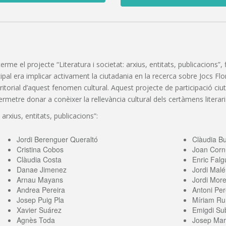
 terme el projecte “Literatura i societat: arxius, entitats, publicacions
pal era implicar activament la ciutadania en la recerca sobre Jocs Florals
erritorial d’aquest fenomen cultural. Aquest projecte de participació c
etre donar a conèixer la rellevància cultural dels certàmens literaris
 arxius, entitats, publicacions”:
Jordi Berenguer Queraltó
Clàudia B
Cristina Cobos
Joan Corn
Clàudia Costa
Enric Falg
Danae Jimenez
Jordi Malé
Arnau Mayans
Jordi More
Andrea Pereira
Antoni Per
Josep Puig Pla
Míriam Ru
Xavier Suárez
Emigdi Sub
Agnès Toda
Josep Mari