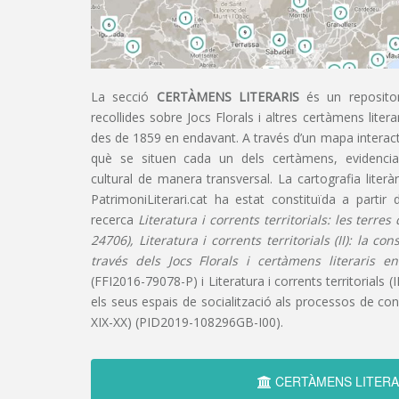
La secció
CERTÀMENS LITERARIS
és un repositor
recollides sobre Jocs Florals i altres certàmens liter
des de 1859 en endavant. A través d’un mapa interacti
què se situen cada un dels certàmens, evidencian
cultural de manera transversal. La cartografia literàr
PatrimoniLiterari.cat ha estat constituïda a partir 
recerca
Literatura i corrents territorials: les terre
24706), Literatura i corrents territorials (II): la co
través dels Jocs Florals i certàmens literaris e
(FFI2016-79078-P) i Literatura i corrents territorials (III
els seus espais de socialització als processos de cons
XIX-XX) (PID2019-108296GB-I00).
CERTÀMENS LITERA