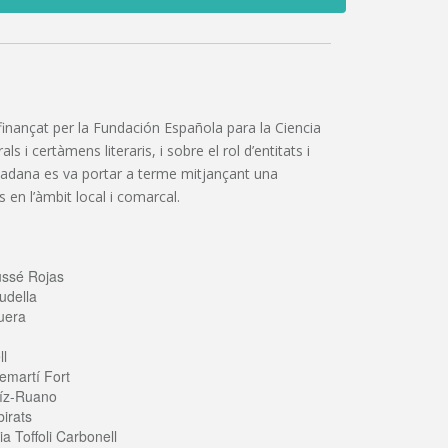
”, finançat per la Fundación Española para la Ciencia
 i certàmens literaris, i sobre el rol d’entitats i
iutadana es va portar a terme mitjançant una
 en l’àmbit local i comarcal.
ussé Rojas
udella
uera
ll
emartí Fort
íz-Ruano
irats
a Toffoli Carbonell