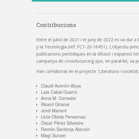
Contribucions
Entre el juliol de 2021 i el juny de 2022 es va dur a
y la Tecnología (ref. FCT-20-16451). L’objectiu princi
publicacions periòdiques en la difusió i expansió t
campanya de crowdsourcing que, en paral•lel, va perm
Han col•laborat en el projecte “Literatura i societat:
Claudi Aventín-Boya
Laia Cabal Guarro
Anna M. Corredor
Ricard Giramé
Jordi Manent
Lluís Obiols Perearnau
Òscar Pérez Silvestre
Ramón Santonja Alarcón
Magí Sunyer