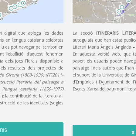
i digital que aplega les dades
La secció
ITINERARIS LITERA
aris en llengua catalana celebrats
autoguiats que han estat publica
u es pot navegar pel territori en
Literari Maria Àngels Anglada –
t l’ebullició d’aquest fenomen
En aquesta versió web, que t
ia dels Jocs Florals disponible a
paper, els usuaris poden navegar
dels resultats dels projectes de
paisatge i dels autors que l’han
s de Girona (1868-1939) (FFI2011-
el suport de la Universitat de G
nstrucció literària del paisatge a
d’Empúries i l’Ajuntament de F
n llengua catalana (1859-1977)
Escrits. Xarxa del patrimoni litera
): la contribució de la literatura i
trucció de les identitats (segles
RIS