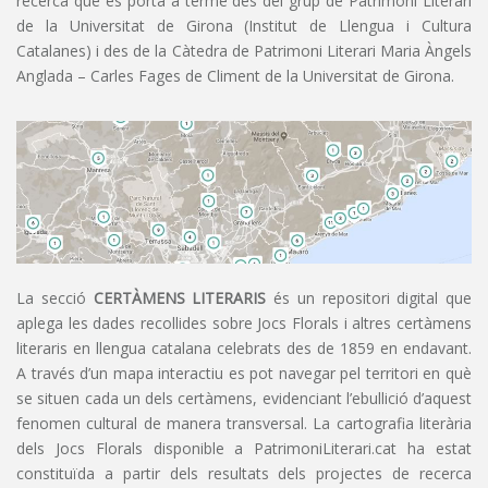
recerca que es porta a terme des del grup de Patrimoni Literari
de la Universitat de Girona (Institut de Llengua i Cultura
Catalanes) i des de la Càtedra de Patrimoni Literari Maria Àngels
Anglada – Carles Fages de Climent de la Universitat de Girona.
La secció
CERTÀMENS LITERARIS
és un repositori digital que
aplega les dades recollides sobre Jocs Florals i altres certàmens
literaris en llengua catalana celebrats des de 1859 en endavant.
A través d’un mapa interactiu es pot navegar pel territori en què
se situen cada un dels certàmens, evidenciant l’ebullició d’aquest
fenomen cultural de manera transversal. La cartografia literària
dels Jocs Florals disponible a PatrimoniLiterari.cat ha estat
constituïda a partir dels resultats dels projectes de recerca