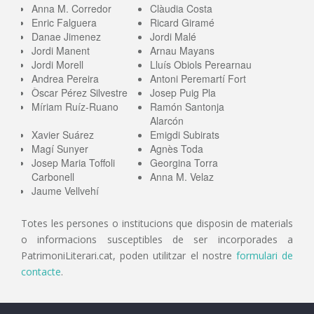
Anna M. Corredor
Clàudia Costa
Enric Falguera
Ricard Giramé
Danae Jimenez
Jordi Malé
Jordi Manent
Arnau Mayans
Jordi Morell
Lluís Obiols Perearnau
Andrea Pereira
Antoni Peremartí Fort
Òscar Pérez Silvestre
Josep Puig Pla
Míriam Ruíz-Ruano
Ramón Santonja
Alarcón
Xavier Suárez
Emigdi Subirats
Magí Sunyer
Agnès Toda
Josep Maria Toffoli
Georgina Torra
Carbonell
Anna M. Velaz
Jaume Vellvehí
Totes les persones o institucions que disposin de materials
o informacions susceptibles de ser incorporades a
PatrimoniLiterari.cat, poden utilitzar el nostre
formulari de
contacte
.