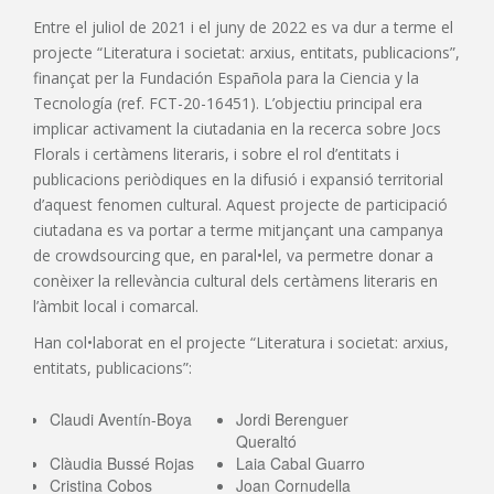
Entre el juliol de 2021 i el juny de 2022 es va dur a terme el
projecte “Literatura i societat: arxius, entitats, publicacions”,
finançat per la Fundación Española para la Ciencia y la
Tecnología (ref. FCT-20-16451). L’objectiu principal era
implicar activament la ciutadania en la recerca sobre Jocs
Florals i certàmens literaris, i sobre el rol d’entitats i
publicacions periòdiques en la difusió i expansió territorial
d’aquest fenomen cultural. Aquest projecte de participació
ciutadana es va portar a terme mitjançant una campanya
de crowdsourcing que, en paral•lel, va permetre donar a
conèixer la rellevància cultural dels certàmens literaris en
l’àmbit local i comarcal.
Han col•laborat en el projecte “Literatura i societat: arxius,
entitats, publicacions”:
Claudi Aventín-Boya
Jordi Berenguer
Queraltó
Clàudia Bussé Rojas
Laia Cabal Guarro
Cristina Cobos
Joan Cornudella