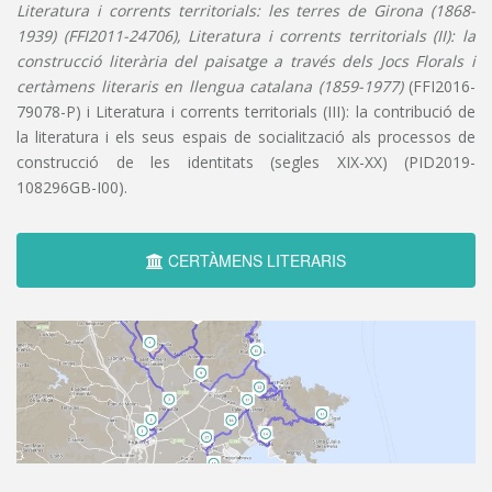
Literatura i corrents territorials: les terres de Girona (1868-
1939) (FFI2011-24706), Literatura i corrents territorials (II): la
construcció literària del paisatge a través dels Jocs Florals i
certàmens literaris en llengua catalana (1859-1977)
(FFI2016-
79078-P) i Literatura i corrents territorials (III): la contribució de
la literatura i els seus espais de socialització als processos de
construcció de les identitats (segles XIX-XX) (PID2019-
108296GB-I00).
CERTÀMENS LITERARIS