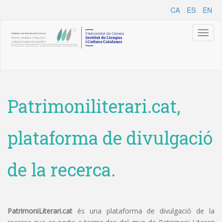
CA
ES
EN
Toggl
naviga
Patrimoniliterari.cat,
plataforma de divulgació
de la recerca.
PatrimoniLiterari.cat
és una plataforma de divulgació de la