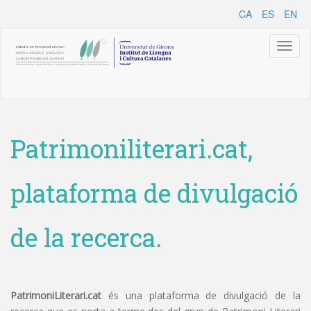
CA
ES
EN
Toggl
naviga
Patrimoniliterari.cat,
plataforma de divulgació
de la recerca.
PatrimoniLiterari.cat
és una plataforma de divulgació de la