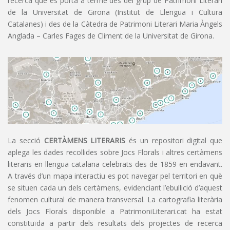
recerca que es porta a terme des del grup de Patrimoni Literari
de la Universitat de Girona (Institut de Llengua i Cultura
Catalanes) i des de la Càtedra de Patrimoni Literari Maria Àngels
Anglada – Carles Fages de Climent de la Universitat de Girona.
La secció
CERTÀMENS LITERARIS
és un repositori digital que
aplega les dades recollides sobre Jocs Florals i altres certàmens
literaris en llengua catalana celebrats des de 1859 en endavant.
A través d’un mapa interactiu es pot navegar pel territori en què
se situen cada un dels certàmens, evidenciant l’ebullició d’aquest
fenomen cultural de manera transversal. La cartografia literària
dels Jocs Florals disponible a PatrimoniLiterari.cat ha estat
constituïda a partir dels resultats dels projectes de recerca