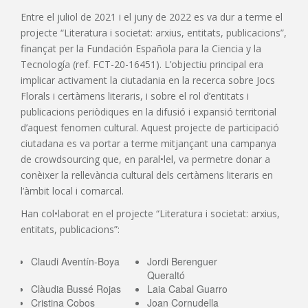
Entre el juliol de 2021 i el juny de 2022 es va dur a terme el
projecte “Literatura i societat: arxius, entitats, publicacions”,
finançat per la Fundación Española para la Ciencia y la
Tecnología (ref. FCT-20-16451). L’objectiu principal era
implicar activament la ciutadania en la recerca sobre Jocs
Florals i certàmens literaris, i sobre el rol d’entitats i
publicacions periòdiques en la difusió i expansió territorial
d’aquest fenomen cultural. Aquest projecte de participació
ciutadana es va portar a terme mitjançant una campanya
de crowdsourcing que, en paral•lel, va permetre donar a
conèixer la rellevància cultural dels certàmens literaris en
l’àmbit local i comarcal.
Han col•laborat en el projecte “Literatura i societat: arxius,
entitats, publicacions”:
Claudi Aventín-Boya
Jordi Berenguer
Queraltó
Clàudia Bussé Rojas
Laia Cabal Guarro
Cristina Cobos
Joan Cornudella