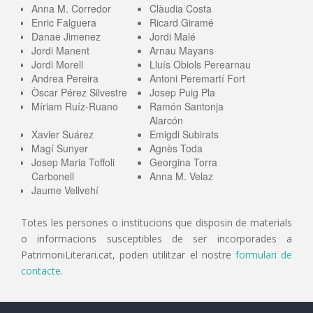
Anna M. Corredor
Clàudia Costa
Enric Falguera
Ricard Giramé
Danae Jimenez
Jordi Malé
Jordi Manent
Arnau Mayans
Jordi Morell
Lluís Obiols Perearnau
Andrea Pereira
Antoni Peremartí Fort
Òscar Pérez Silvestre
Josep Puig Pla
Míriam Ruíz-Ruano
Ramón Santonja
Alarcón
Xavier Suárez
Emigdi Subirats
Magí Sunyer
Agnès Toda
Josep Maria Toffoli
Georgina Torra
Carbonell
Anna M. Velaz
Jaume Vellvehí
Totes les persones o institucions que disposin de materials
o informacions susceptibles de ser incorporades a
PatrimoniLiterari.cat, poden utilitzar el nostre
formulari de
contacte
.