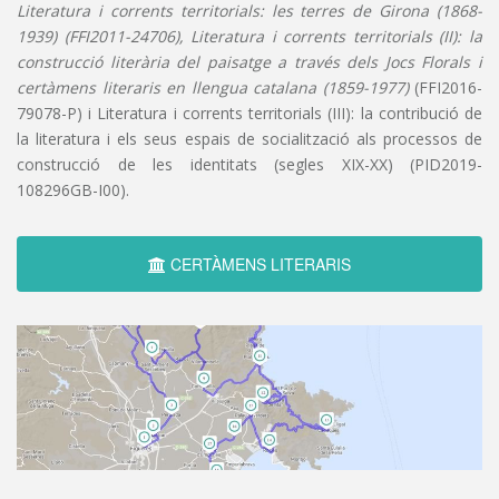
Literatura i corrents territorials: les terres de Girona (1868-
1939) (FFI2011-24706), Literatura i corrents territorials (II): la
construcció literària del paisatge a través dels Jocs Florals i
certàmens literaris en llengua catalana (1859-1977)
(FFI2016-
79078-P) i Literatura i corrents territorials (III): la contribució de
la literatura i els seus espais de socialització als processos de
construcció de les identitats (segles XIX-XX) (PID2019-
108296GB-I00).
CERTÀMENS LITERARIS