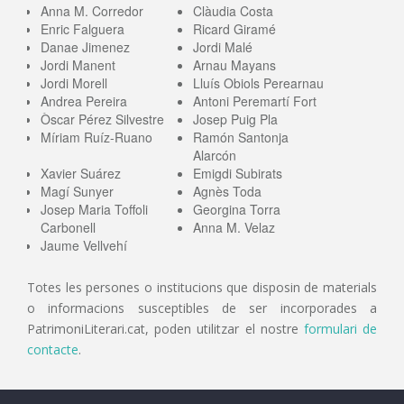
Anna M. Corredor
Clàudia Costa
Enric Falguera
Ricard Giramé
Danae Jimenez
Jordi Malé
Jordi Manent
Arnau Mayans
Jordi Morell
Lluís Obiols Perearnau
Andrea Pereira
Antoni Peremartí Fort
Òscar Pérez Silvestre
Josep Puig Pla
Míriam Ruíz-Ruano
Ramón Santonja
Alarcón
Xavier Suárez
Emigdi Subirats
Magí Sunyer
Agnès Toda
Josep Maria Toffoli
Georgina Torra
Carbonell
Anna M. Velaz
Jaume Vellvehí
Totes les persones o institucions que disposin de materials
o informacions susceptibles de ser incorporades a
PatrimoniLiterari.cat, poden utilitzar el nostre
formulari de
contacte
.