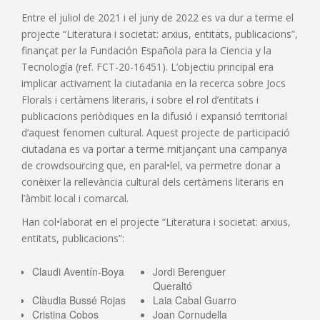
Entre el juliol de 2021 i el juny de 2022 es va dur a terme el
projecte “Literatura i societat: arxius, entitats, publicacions”,
finançat per la Fundación Española para la Ciencia y la
Tecnología (ref. FCT-20-16451). L’objectiu principal era
implicar activament la ciutadania en la recerca sobre Jocs
Florals i certàmens literaris, i sobre el rol d’entitats i
publicacions periòdiques en la difusió i expansió territorial
d’aquest fenomen cultural. Aquest projecte de participació
ciutadana es va portar a terme mitjançant una campanya
de crowdsourcing que, en paral•lel, va permetre donar a
conèixer la rellevància cultural dels certàmens literaris en
l’àmbit local i comarcal.
Han col•laborat en el projecte “Literatura i societat: arxius,
entitats, publicacions”:
Claudi Aventín-Boya
Jordi Berenguer
Queraltó
Clàudia Bussé Rojas
Laia Cabal Guarro
Cristina Cobos
Joan Cornudella