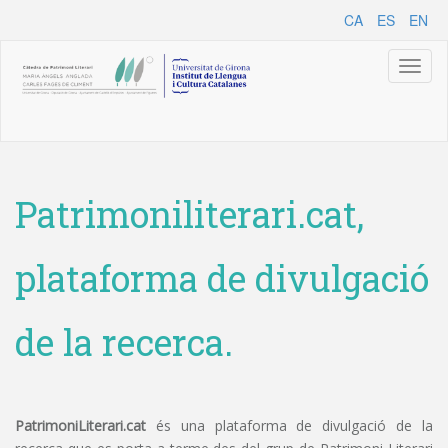
CA
ES
EN
Toggl
naviga
Patrimoniliterari.cat,
plataforma de divulgació
de la recerca.
PatrimoniLiterari.cat
és una plataforma de divulgació de la