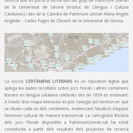
recerca que es porta a terme des del grup de Patrimoni Literari
de la Universitat de Girona (Institut de Llengua i Cultura
Catalanes) i des de la Càtedra de Patrimoni Literari Maria Àngels
Anglada – Carles Fages de Climent de la Universitat de Girona.
La secció
CERTÀMENS LITERARIS
és un repositori digital que
aplega les dades recollides sobre Jocs Florals i altres certàmens
literaris en llengua catalana celebrats des de 1859 en endavant.
A través d’un mapa interactiu es pot navegar pel territori en què
se situen cada un dels certàmens, evidenciant l’ebullició d’aquest
fenomen cultural de manera transversal. La cartografia literària
dels Jocs Florals disponible a PatrimoniLiterari.cat ha estat
constituïda a partir dels resultats dels projectes de recerca