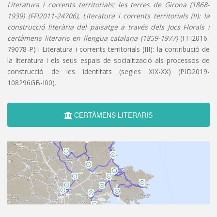
Literatura i corrents territorials: les terres de Girona (1868-
1939) (FFI2011-24706), Literatura i corrents territorials (II): la
construcció literària del paisatge a través dels Jocs Florals i
certàmens literaris en llengua catalana (1859-1977)
(FFI2016-
79078-P) i Literatura i corrents territorials (III): la contribució de
la literatura i els seus espais de socialització als processos de
construcció de les identitats (segles XIX-XX) (PID2019-
108296GB-I00).
CERTÀMENS LITERARIS