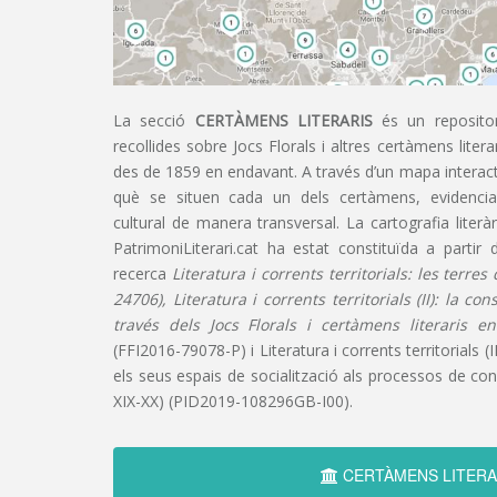
La secció
CERTÀMENS LITERARIS
és un repositor
recollides sobre Jocs Florals i altres certàmens liter
des de 1859 en endavant. A través d’un mapa interacti
què se situen cada un dels certàmens, evidencian
cultural de manera transversal. La cartografia literàr
PatrimoniLiterari.cat ha estat constituïda a partir 
recerca
Literatura i corrents territorials: les terre
24706), Literatura i corrents territorials (II): la co
través dels Jocs Florals i certàmens literaris e
(FFI2016-79078-P) i Literatura i corrents territorials (III
els seus espais de socialització als processos de cons
XIX-XX) (PID2019-108296GB-I00).
CERTÀMENS LITERA