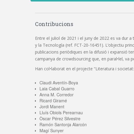
Contribucions
Entre el juliol de 2021 i el juny de 2022 es va dur a
y la Tecnología (ref. FCT-20-16451). L’objectiu princi
publicacions periòdiques en la difusió i expansió t
campanya de crowdsourcing que, en paral•lel, va perm
Han col•laborat en el projecte “Literatura i societat:
Claudi Aventín-Boya
Laia Cabal Guarro
Anna M. Corredor
Ricard Giramé
Jordi Manent
Lluís Obiols Perearnau
Òscar Pérez Silvestre
Ramón Santonja Alarcón
Magí Sunyer