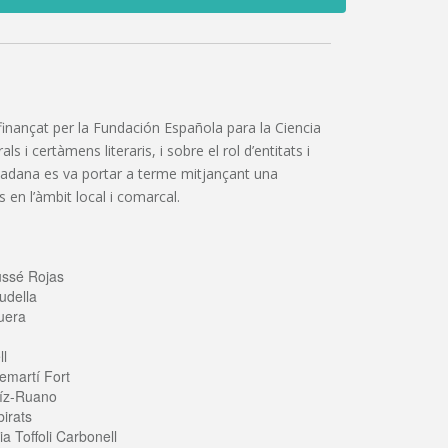
”, finançat per la Fundación Española para la Ciencia
 i certàmens literaris, i sobre el rol d’entitats i
iutadana es va portar a terme mitjançant una
 en l’àmbit local i comarcal.
ussé Rojas
udella
uera
ll
emartí Fort
íz-Ruano
irats
a Toffoli Carbonell