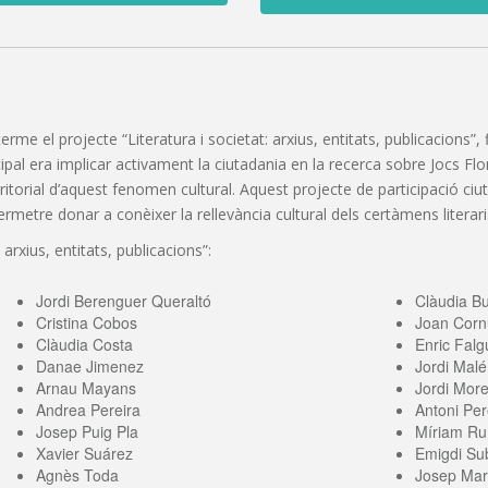
 terme el projecte “Literatura i societat: arxius, entitats, publicacions
pal era implicar activament la ciutadania en la recerca sobre Jocs Florals
erritorial d’aquest fenomen cultural. Aquest projecte de participació c
etre donar a conèixer la rellevància cultural dels certàmens literaris
 arxius, entitats, publicacions”:
Jordi Berenguer Queraltó
Clàudia B
Cristina Cobos
Joan Corn
Clàudia Costa
Enric Falg
Danae Jimenez
Jordi Malé
Arnau Mayans
Jordi More
Andrea Pereira
Antoni Per
Josep Puig Pla
Míriam Ru
Xavier Suárez
Emigdi Sub
Agnès Toda
Josep Mari