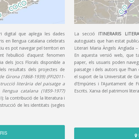
i digital que aplega les dades
La secció
ITINERARIS LITERA
aris en llengua catalana celebrats
autoguiats que han estat publica
u es pot navegar pel territori en
Literari Maria Àngels Anglada –
t l’ebullició d’aquest fenomen
En aquesta versió web, que t
ia dels Jocs Florals disponible a
paper, els usuaris poden navegar
dels resultats dels projectes de
paisatge i dels autors que l’han
s de Girona (1868-1939) (FFI2011-
el suport de la Universitat de G
nstrucció literària del paisatge a
d’Empúries i l’Ajuntament de F
n llengua catalana (1859-1977)
Escrits. Xarxa del patrimoni litera
): la contribució de la literatura i
trucció de les identitats (segles
RIS