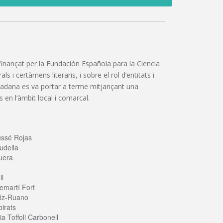
”, finançat per la Fundación Española para la Ciencia
 i certàmens literaris, i sobre el rol d’entitats i
iutadana es va portar a terme mitjançant una
 en l’àmbit local i comarcal.
ussé Rojas
udella
uera
ll
emartí Fort
íz-Ruano
irats
a Toffoli Carbonell