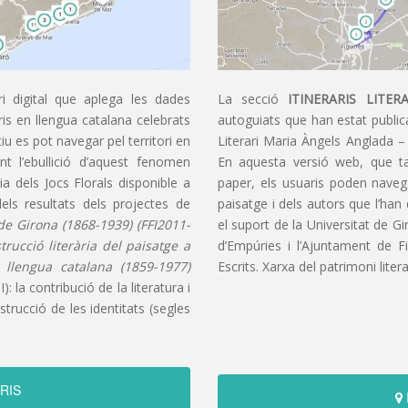
i digital que aplega les dades
La secció
ITINERARIS LITERA
aris en llengua catalana celebrats
autoguiats que han estat publica
u es pot navegar pel territori en
Literari Maria Àngels Anglada –
t l’ebullició d’aquest fenomen
En aquesta versió web, que t
ia dels Jocs Florals disponible a
paper, els usuaris poden navegar
dels resultats dels projectes de
paisatge i dels autors que l’han
s de Girona (1868-1939) (FFI2011-
el suport de la Universitat de G
nstrucció literària del paisatge a
d’Empúries i l’Ajuntament de F
n llengua catalana (1859-1977)
Escrits. Xarxa del patrimoni litera
): la contribució de la literatura i
trucció de les identitats (segles
RIS