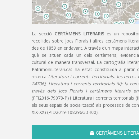
La secció
CERTÀMENS LITERARIS
és un repositor
recollides sobre Jocs Florals i altres certàmens liter
des de 1859 en endavant. A través d’un mapa interacti
què se situen cada un dels certàmens, evidencian
cultural de manera transversal. La cartografia literàr
PatrimoniLiterari.cat ha estat constituïda a partir 
recerca
Literatura i corrents territorials: les terre
24706), Literatura i corrents territorials (II): la co
través dels Jocs Florals i certàmens literaris e
(FFI2016-79078-P) i Literatura i corrents territorials (III
els seus espais de socialització als processos de cons
XIX-XX) (PID2019-108296GB-I00).
CERTÀMENS LITERA