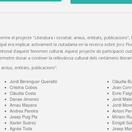
 terme el projecte “Literatura i societat: arxius, entitats, publicacions
pal era implicar activament la ciutadania en la recerca sobre Jocs Florals
erritorial d’aquest fenomen cultural. Aquest projecte de participació c
etre donar a conèixer la rellevància cultural dels certàmens literaris
 arxius, entitats, publicacions”:
Jordi Berenguer Queraltó
Clàudia B
Cristina Cobos
Joan Corn
Clàudia Costa
Enric Falg
Danae Jimenez
Jordi Malé
Arnau Mayans
Jordi More
Andrea Pereira
Antoni Per
Josep Puig Pla
Míriam Ru
Xavier Suárez
Emigdi Sub
Agnès Toda
Josep Mari