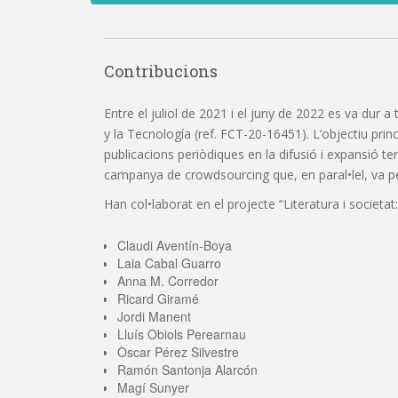
Contribucions
Entre el juliol de 2021 i el juny de 2022 es va dur a
y la Tecnología (ref. FCT-20-16451). L’objectiu princi
publicacions periòdiques en la difusió i expansió t
campanya de crowdsourcing que, en paral•lel, va perm
Han col•laborat en el projecte “Literatura i societat:
Claudi Aventín-Boya
Laia Cabal Guarro
Anna M. Corredor
Ricard Giramé
Jordi Manent
Lluís Obiols Perearnau
Òscar Pérez Silvestre
Ramón Santonja Alarcón
Magí Sunyer