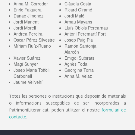
Anna M. Corredor
Clàudia Costa
Enric Falguera
Ricard Giramé
Danae Jimenez
Jordi Malé
Jordi Manent
Arnau Mayans
Jordi Morell
Lluís Obiols Perearnau
Andrea Pereira
Antoni Peremartí Fort
Òscar Pérez Silvestre
Josep Puig Pla
Míriam Ruíz-Ruano
Ramón Santonja
Alarcón
Xavier Suárez
Emigdi Subirats
Magí Sunyer
Agnès Toda
Josep Maria Toffoli
Georgina Torra
Carbonell
Anna M. Velaz
Jaume Vellvehí
Totes les persones o institucions que disposin de materials
o informacions susceptibles de ser incorporades a
PatrimoniLiterari.cat, poden utilitzar el nostre
formulari de
contacte
.