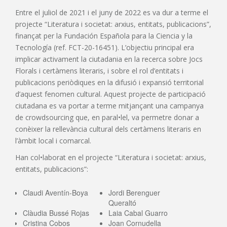
Entre el juliol de 2021 i el juny de 2022 es va dur a terme el
projecte “Literatura i societat: arxius, entitats, publicacions”,
finançat per la Fundación Española para la Ciencia y la
Tecnología (ref. FCT-20-16451). L’objectiu principal era
implicar activament la ciutadania en la recerca sobre Jocs
Florals i certàmens literaris, i sobre el rol d’entitats i
publicacions periòdiques en la difusió i expansió territorial
d’aquest fenomen cultural. Aquest projecte de participació
ciutadana es va portar a terme mitjançant una campanya
de crowdsourcing que, en paral•lel, va permetre donar a
conèixer la rellevància cultural dels certàmens literaris en
l’àmbit local i comarcal.
Han col•laborat en el projecte “Literatura i societat: arxius,
entitats, publicacions”:
Claudi Aventín-Boya
Jordi Berenguer
Queraltó
Clàudia Bussé Rojas
Laia Cabal Guarro
Cristina Cobos
Joan Cornudella