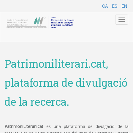
CA
ES
EN
Toggl
naviga
Patrimoniliterari.cat,
plataforma de divulgació
de la recerca.
PatrimoniLiterari.cat
és una plataforma de divulgació de la