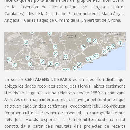
recerca que es porta a terme des del grup de Patrimoni Literari
de la Universitat de Girona (Institut de Llengua i Cultura
Catalanes) i des de la Càtedra de Patrimoni Literari Maria Àngels
Anglada – Carles Fages de Climent de la Universitat de Girona.
La secció
CERTÀMENS LITERARIS
és un repositori digital que
aplega les dades recollides sobre Jocs Florals i altres certàmens
literaris en llengua catalana celebrats des de 1859 en endavant.
A través d’un mapa interactiu es pot navegar pel territori en què
se situen cada un dels certàmens, evidenciant l’ebullició d’aquest
fenomen cultural de manera transversal. La cartografia literària
dels Jocs Florals disponible a PatrimoniLiterari.cat ha estat
constituïda a partir dels resultats dels projectes de recerca