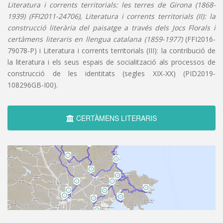
Literatura i corrents territorials: les terres de Girona (1868-
1939) (FFI2011-24706), Literatura i corrents territorials (II): la
construcció literària del paisatge a través dels Jocs Florals i
certàmens literaris en llengua catalana (1859-1977)
(FFI2016-
79078-P) i Literatura i corrents territorials (III): la contribució de
la literatura i els seus espais de socialització als processos de
construcció de les identitats (segles XIX-XX) (PID2019-
108296GB-I00).
CERTÀMENS LITERARIS