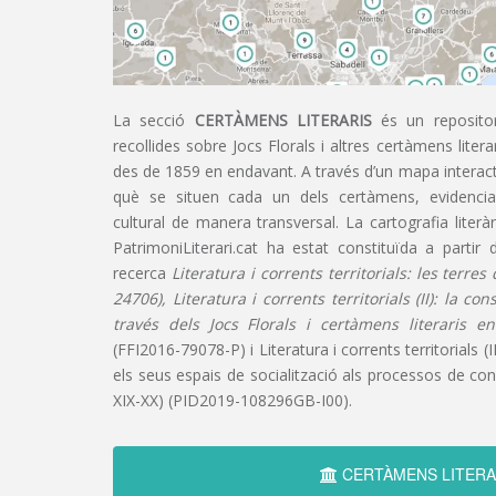
La secció
CERTÀMENS LITERARIS
és un repositor
recollides sobre Jocs Florals i altres certàmens liter
des de 1859 en endavant. A través d’un mapa interacti
què se situen cada un dels certàmens, evidencian
cultural de manera transversal. La cartografia literàr
PatrimoniLiterari.cat ha estat constituïda a partir 
recerca
Literatura i corrents territorials: les terre
24706), Literatura i corrents territorials (II): la co
través dels Jocs Florals i certàmens literaris e
(FFI2016-79078-P) i Literatura i corrents territorials (III
els seus espais de socialització als processos de cons
XIX-XX) (PID2019-108296GB-I00).
CERTÀMENS LITERA