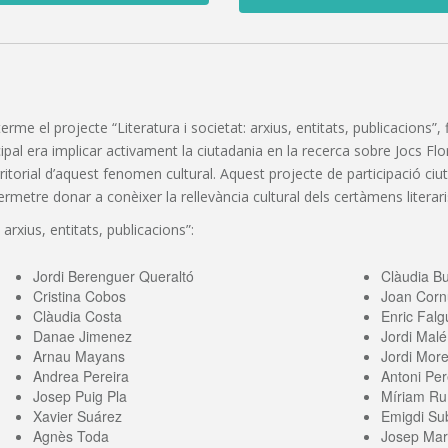
 terme el projecte “Literatura i societat: arxius, entitats, publicacions
pal era implicar activament la ciutadania en la recerca sobre Jocs Florals
erritorial d’aquest fenomen cultural. Aquest projecte de participació c
etre donar a conèixer la rellevància cultural dels certàmens literaris
 arxius, entitats, publicacions”:
Jordi Berenguer Queraltó
Clàudia B
Cristina Cobos
Joan Corn
Clàudia Costa
Enric Falg
Danae Jimenez
Jordi Malé
Arnau Mayans
Jordi More
Andrea Pereira
Antoni Per
Josep Puig Pla
Míriam Ru
Xavier Suárez
Emigdi Sub
Agnès Toda
Josep Mari