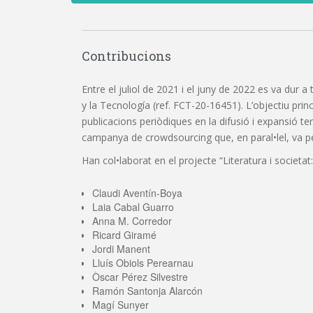
Contribucions
Entre el juliol de 2021 i el juny de 2022 es va dur a
y la Tecnología (ref. FCT-20-16451). L’objectiu princi
publicacions periòdiques en la difusió i expansió t
campanya de crowdsourcing que, en paral•lel, va perm
Han col•laborat en el projecte “Literatura i societat:
Claudi Aventín-Boya
Laia Cabal Guarro
Anna M. Corredor
Ricard Giramé
Jordi Manent
Lluís Obiols Perearnau
Òscar Pérez Silvestre
Ramón Santonja Alarcón
Magí Sunyer