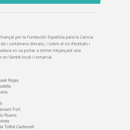
”, finançat per la Fundación Española para la Ciencia
 i certàmens literaris, i sobre el rol d’entitats i
iutadana es va portar a terme mitjançant una
 en l’àmbit local i comarcal.
ussé Rojas
udella
uera
ll
emartí Fort
íz-Ruano
irats
a Toffoli Carbonell