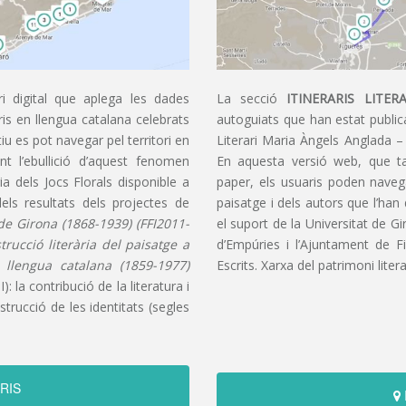
i digital que aplega les dades
La secció
ITINERARIS LITERA
aris en llengua catalana celebrats
autoguiats que han estat publica
u es pot navegar pel territori en
Literari Maria Àngels Anglada –
t l’ebullició d’aquest fenomen
En aquesta versió web, que t
ia dels Jocs Florals disponible a
paper, els usuaris poden navegar
dels resultats dels projectes de
paisatge i dels autors que l’han
s de Girona (1868-1939) (FFI2011-
el suport de la Universitat de G
nstrucció literària del paisatge a
d’Empúries i l’Ajuntament de F
n llengua catalana (1859-1977)
Escrits. Xarxa del patrimoni litera
): la contribució de la literatura i
trucció de les identitats (segles
RIS