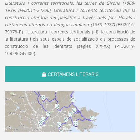
Literatura i corrents territorials: les terres de Girona (1868-
1939) (FFI2011-24706), Literatura i corrents territorials (II): la
construcció literària del paisatge a través dels Jocs Florals i
certàmens literaris en llengua catalana (1859-1977)
(FFI2016-
79078-P) i Literatura i corrents territorials (III): la contribució de
la literatura i els seus espais de socialització als processos de
construcció de les identitats (segles XIX-XX) (PID2019-
108296GB-I00).
CERTÀMENS LITERARIS