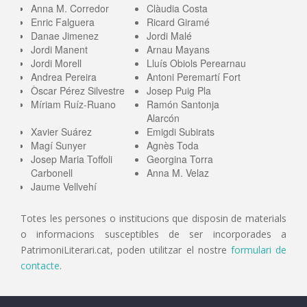
Anna M. Corredor
Clàudia Costa
Enric Falguera
Ricard Giramé
Danae Jimenez
Jordi Malé
Jordi Manent
Arnau Mayans
Jordi Morell
Lluís Obiols Perearnau
Andrea Pereira
Antoni Peremartí Fort
Òscar Pérez Silvestre
Josep Puig Pla
Míriam Ruíz-Ruano
Ramón Santonja
Alarcón
Xavier Suárez
Emigdi Subirats
Magí Sunyer
Agnès Toda
Josep Maria Toffoli
Georgina Torra
Carbonell
Anna M. Velaz
Jaume Vellvehí
Totes les persones o institucions que disposin de materials
o informacions susceptibles de ser incorporades a
PatrimoniLiterari.cat, poden utilitzar el nostre
formulari de
contacte
.