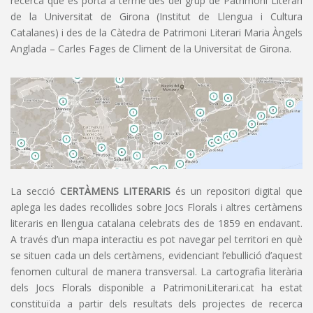
recerca que es porta a terme des del grup de Patrimoni Literari
de la Universitat de Girona (Institut de Llengua i Cultura
Catalanes) i des de la Càtedra de Patrimoni Literari Maria Àngels
Anglada – Carles Fages de Climent de la Universitat de Girona.
La secció
CERTÀMENS LITERARIS
és un repositori digital que
aplega les dades recollides sobre Jocs Florals i altres certàmens
literaris en llengua catalana celebrats des de 1859 en endavant.
A través d’un mapa interactiu es pot navegar pel territori en què
se situen cada un dels certàmens, evidenciant l’ebullició d’aquest
fenomen cultural de manera transversal. La cartografia literària
dels Jocs Florals disponible a PatrimoniLiterari.cat ha estat
constituïda a partir dels resultats dels projectes de recerca