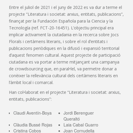
Entre el juliol de 2021 i el juny de 2022 es va dur a terme el
projecte “Literatura i societat: arxius, entitats, publicacions”,
finançat per la Fundación Española para la Ciencia y la
Tecnología (ref. FCT-20-16451). L’objectiu principal era
implicar activament la ciutadania en la recerca sobre Jocs
Florals i certàmens literaris, i sobre el rol d’entitats i
publicacions periòdiques en la difusió i expansió territorial
d’aquest fenomen cultural. Aquest projecte de participació
ciutadana es va portar a terme mitjançant una campanya
de crowdsourcing que, en paral•lel, va permetre donar a
conèixer la rellevància cultural dels certàmens literaris en
l’àmbit local i comarcal.
Han col•laborat en el projecte “Literatura i societat: arxius,
entitats, publicacions”:
Claudi Aventín-Boya
Jordi Berenguer
Queraltó
Clàudia Bussé Rojas
Laia Cabal Guarro
Cristina Cobos
Joan Cornudella