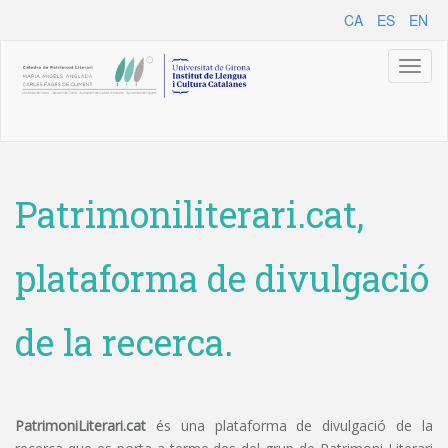
CA
ES
EN
Toggl
naviga
Patrimoniliterari.cat,
plataforma de divulgació
de la recerca.
PatrimoniLiterari.cat
és una plataforma de divulgació de la