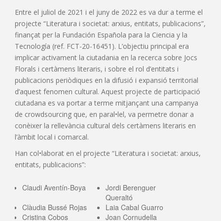
Entre el juliol de 2021 i el juny de 2022 es va dur a terme el
projecte “Literatura i societat: arxius, entitats, publicacions”,
finançat per la Fundación Española para la Ciencia y la
Tecnología (ref. FCT-20-16451). L’objectiu principal era
implicar activament la ciutadania en la recerca sobre Jocs
Florals i certàmens literaris, i sobre el rol d’entitats i
publicacions periòdiques en la difusió i expansió territorial
d’aquest fenomen cultural. Aquest projecte de participació
ciutadana es va portar a terme mitjançant una campanya
de crowdsourcing que, en paral•lel, va permetre donar a
conèixer la rellevància cultural dels certàmens literaris en
l’àmbit local i comarcal.
Han col•laborat en el projecte “Literatura i societat: arxius,
entitats, publicacions”:
Claudi Aventín-Boya
Jordi Berenguer
Queraltó
Clàudia Bussé Rojas
Laia Cabal Guarro
Cristina Cobos
Joan Cornudella