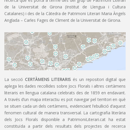
recerca que es porta a terme des del grup de Patrimoni Literari
de la Universitat de Girona (Institut de Llengua i Cultura
Catalanes) i des de la Càtedra de Patrimoni Literari Maria Àngels
Anglada – Carles Fages de Climent de la Universitat de Girona.
La secció
CERTÀMENS LITERARIS
és un repositori digital que
aplega les dades recollides sobre Jocs Florals i altres certàmens
literaris en llengua catalana celebrats des de 1859 en endavant.
A través d’un mapa interactiu es pot navegar pel territori en què
se situen cada un dels certàmens, evidenciant l’ebullició d’aquest
fenomen cultural de manera transversal. La cartografia literària
dels Jocs Florals disponible a PatrimoniLiterari.cat ha estat
constituïda a partir dels resultats dels projectes de recerca