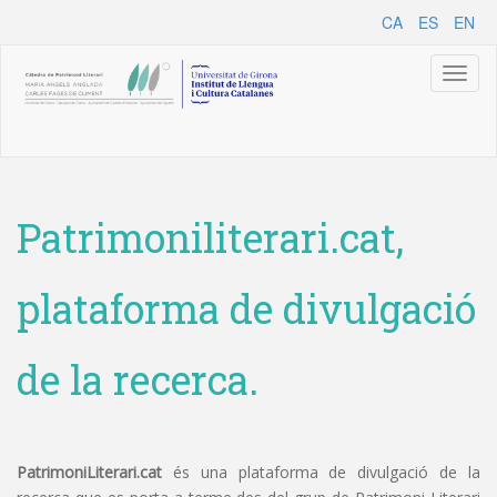
CA
ES
EN
Toggl
naviga
Patrimoniliterari.cat,
plataforma de divulgació
de la recerca.
PatrimoniLiterari.cat
és una plataforma de divulgació de la