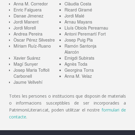
Anna M. Corredor
Clàudia Costa
Enric Falguera
Ricard Giramé
Danae Jimenez
Jordi Malé
Jordi Manent
Arnau Mayans
Jordi Morell
Lluís Obiols Perearnau
Andrea Pereira
Antoni Peremartí Fort
Òscar Pérez Silvestre
Josep Puig Pla
Míriam Ruíz-Ruano
Ramón Santonja
Alarcón
Xavier Suárez
Emigdi Subirats
Magí Sunyer
Agnès Toda
Josep Maria Toffoli
Georgina Torra
Carbonell
Anna M. Velaz
Jaume Vellvehí
Totes les persones o institucions que disposin de materials
o informacions susceptibles de ser incorporades a
PatrimoniLiterari.cat, poden utilitzar el nostre
formulari de
contacte
.