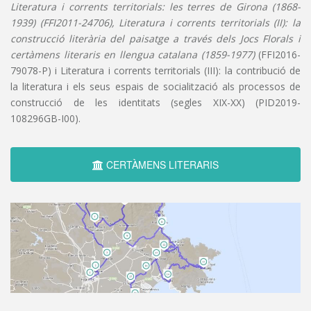
Literatura i corrents territorials: les terres de Girona (1868-
1939) (FFI2011-24706), Literatura i corrents territorials (II): la
construcció literària del paisatge a través dels Jocs Florals i
certàmens literaris en llengua catalana (1859-1977)
(FFI2016-
79078-P) i Literatura i corrents territorials (III): la contribució de
la literatura i els seus espais de socialització als processos de
construcció de les identitats (segles XIX-XX) (PID2019-
108296GB-I00).
CERTÀMENS LITERARIS