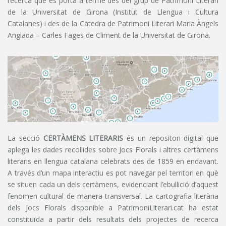
recerca que es porta a terme des del grup de Patrimoni Literari
de la Universitat de Girona (Institut de Llengua i Cultura
Catalanes) i des de la Càtedra de Patrimoni Literari Maria Àngels
Anglada – Carles Fages de Climent de la Universitat de Girona.
La secció
CERTÀMENS LITERARIS
és un repositori digital que
aplega les dades recollides sobre Jocs Florals i altres certàmens
literaris en llengua catalana celebrats des de 1859 en endavant.
A través d’un mapa interactiu es pot navegar pel territori en què
se situen cada un dels certàmens, evidenciant l’ebullició d’aquest
fenomen cultural de manera transversal. La cartografia literària
dels Jocs Florals disponible a PatrimoniLiterari.cat ha estat
constituïda a partir dels resultats dels projectes de recerca