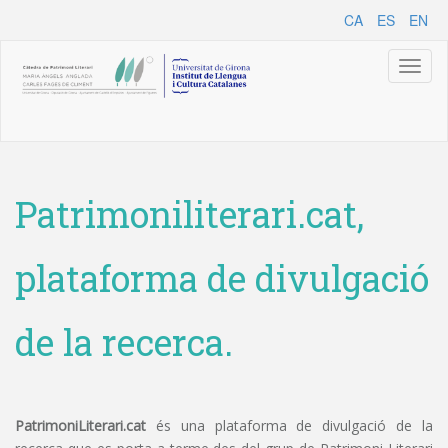
CA
ES
EN
Toggl
naviga
Patrimoniliterari.cat,
plataforma de divulgació
de la recerca.
PatrimoniLiterari.cat
és una plataforma de divulgació de la