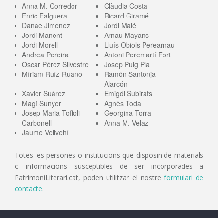
Anna M. Corredor
Clàudia Costa
Enric Falguera
Ricard Giramé
Danae Jimenez
Jordi Malé
Jordi Manent
Arnau Mayans
Jordi Morell
Lluís Obiols Perearnau
Andrea Pereira
Antoni Peremartí Fort
Òscar Pérez Silvestre
Josep Puig Pla
Míriam Ruíz-Ruano
Ramón Santonja
Alarcón
Xavier Suárez
Emigdi Subirats
Magí Sunyer
Agnès Toda
Josep Maria Toffoli
Georgina Torra
Carbonell
Anna M. Velaz
Jaume Vellvehí
Totes les persones o institucions que disposin de materials
o informacions susceptibles de ser incorporades a
PatrimoniLiterari.cat, poden utilitzar el nostre
formulari de
contacte
.