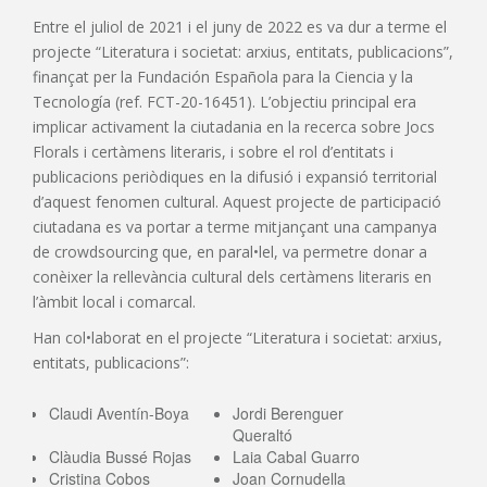
Entre el juliol de 2021 i el juny de 2022 es va dur a terme el
projecte “Literatura i societat: arxius, entitats, publicacions”,
finançat per la Fundación Española para la Ciencia y la
Tecnología (ref. FCT-20-16451). L’objectiu principal era
implicar activament la ciutadania en la recerca sobre Jocs
Florals i certàmens literaris, i sobre el rol d’entitats i
publicacions periòdiques en la difusió i expansió territorial
d’aquest fenomen cultural. Aquest projecte de participació
ciutadana es va portar a terme mitjançant una campanya
de crowdsourcing que, en paral•lel, va permetre donar a
conèixer la rellevància cultural dels certàmens literaris en
l’àmbit local i comarcal.
Han col•laborat en el projecte “Literatura i societat: arxius,
entitats, publicacions”:
Claudi Aventín-Boya
Jordi Berenguer
Queraltó
Clàudia Bussé Rojas
Laia Cabal Guarro
Cristina Cobos
Joan Cornudella