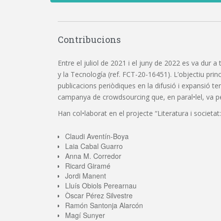
Contribucions
Entre el juliol de 2021 i el juny de 2022 es va dur a
y la Tecnología (ref. FCT-20-16451). L’objectiu princi
publicacions periòdiques en la difusió i expansió t
campanya de crowdsourcing que, en paral•lel, va perm
Han col•laborat en el projecte “Literatura i societat:
Claudi Aventín-Boya
Laia Cabal Guarro
Anna M. Corredor
Ricard Giramé
Jordi Manent
Lluís Obiols Perearnau
Òscar Pérez Silvestre
Ramón Santonja Alarcón
Magí Sunyer