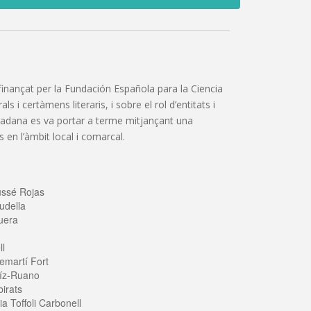
”, finançat per la Fundación Española para la Ciencia
 i certàmens literaris, i sobre el rol d’entitats i
iutadana es va portar a terme mitjançant una
 en l’àmbit local i comarcal.
ussé Rojas
udella
uera
ll
emartí Fort
íz-Ruano
irats
a Toffoli Carbonell