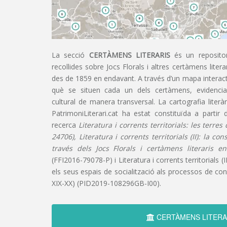
La secció
CERTÀMENS LITERARIS
és un repositor
recollides sobre Jocs Florals i altres certàmens liter
des de 1859 en endavant. A través d’un mapa interacti
què se situen cada un dels certàmens, evidencian
cultural de manera transversal. La cartografia literàr
PatrimoniLiterari.cat ha estat constituïda a partir 
recerca
Literatura i corrents territorials: les terre
24706), Literatura i corrents territorials (II): la co
través dels Jocs Florals i certàmens literaris e
(FFI2016-79078-P) i Literatura i corrents territorials (III
els seus espais de socialització als processos de cons
XIX-XX) (PID2019-108296GB-I00).
CERTÀMENS LITERA