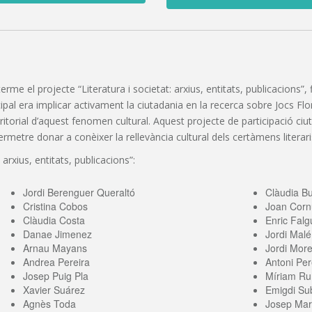
 terme el projecte “Literatura i societat: arxius, entitats, publicacions
pal era implicar activament la ciutadania en la recerca sobre Jocs Florals
erritorial d’aquest fenomen cultural. Aquest projecte de participació c
etre donar a conèixer la rellevància cultural dels certàmens literaris
 arxius, entitats, publicacions”:
Jordi Berenguer Queraltó
Clàudia B
Cristina Cobos
Joan Corn
Clàudia Costa
Enric Falg
Danae Jimenez
Jordi Malé
Arnau Mayans
Jordi More
Andrea Pereira
Antoni Per
Josep Puig Pla
Míriam Ru
Xavier Suárez
Emigdi Sub
Agnès Toda
Josep Mari