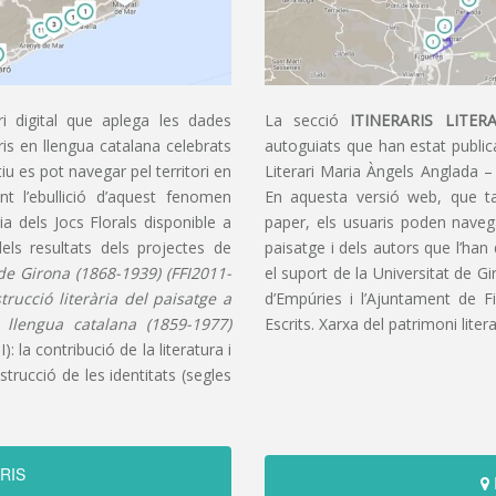
i digital que aplega les dades
La secció
ITINERARIS LITERA
aris en llengua catalana celebrats
autoguiats que han estat publica
u es pot navegar pel territori en
Literari Maria Àngels Anglada –
t l’ebullició d’aquest fenomen
En aquesta versió web, que t
ia dels Jocs Florals disponible a
paper, els usuaris poden navegar
dels resultats dels projectes de
paisatge i dels autors que l’han
s de Girona (1868-1939) (FFI2011-
el suport de la Universitat de G
nstrucció literària del paisatge a
d’Empúries i l’Ajuntament de F
n llengua catalana (1859-1977)
Escrits. Xarxa del patrimoni litera
): la contribució de la literatura i
trucció de les identitats (segles
RIS