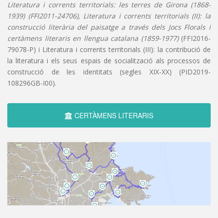
Literatura i corrents territorials: les terres de Girona (1868-
1939) (FFI2011-24706), Literatura i corrents territorials (II): la
construcció literària del paisatge a través dels Jocs Florals i
certàmens literaris en llengua catalana (1859-1977)
(FFI2016-
79078-P) i Literatura i corrents territorials (III): la contribució de
la literatura i els seus espais de socialització als processos de
construcció de les identitats (segles XIX-XX) (PID2019-
108296GB-I00).
CERTÀMENS LITERARIS