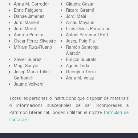
Anna M. Corredor
Clàudia Costa
Enric Falguera
Ricard Giramé
Danae Jimenez
Jordi Malé
Jordi Manent
Arnau Mayans
Jordi Morell
Lluís Obiols Perearnau
Andrea Pereira
Antoni Peremartí Fort
Òscar Pérez Silvestre
Josep Puig Pla
Míriam Ruíz-Ruano
Ramón Santonja
Alarcón
Xavier Suárez
Emigdi Subirats
Magí Sunyer
Agnès Toda
Josep Maria Toffoli
Georgina Torra
Carbonell
Anna M. Velaz
Jaume Vellvehí
Totes les persones o institucions que disposin de materials
o informacions susceptibles de ser incorporades a
PatrimoniLiterari.cat, poden utilitzar el nostre
formulari de
contacte
.