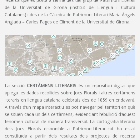
recerca que es porta a terme des del grup de Patrimoni Literari
de la Universitat de Girona (Institut de Llengua i Cultura
Catalanes) i des de la Càtedra de Patrimoni Literari Maria Àngels
Anglada – Carles Fages de Climent de la Universitat de Girona.
La secció
CERTÀMENS LITERARIS
és un repositori digital que
aplega les dades recollides sobre Jocs Florals i altres certàmens
literaris en llengua catalana celebrats des de 1859 en endavant.
A través d’un mapa interactiu es pot navegar pel territori en què
se situen cada un dels certàmens, evidenciant l’ebullició d’aquest
fenomen cultural de manera transversal. La cartografia literària
dels Jocs Florals disponible a PatrimoniLiterari.cat ha estat
constituïda a partir dels resultats dels projectes de recerca