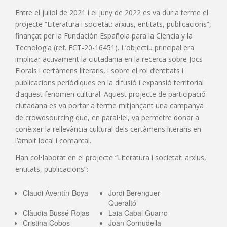
Entre el juliol de 2021 i el juny de 2022 es va dur a terme el
projecte “Literatura i societat: arxius, entitats, publicacions”,
finançat per la Fundación Española para la Ciencia y la
Tecnología (ref. FCT-20-16451). L’objectiu principal era
implicar activament la ciutadania en la recerca sobre Jocs
Florals i certàmens literaris, i sobre el rol d’entitats i
publicacions periòdiques en la difusió i expansió territorial
d’aquest fenomen cultural. Aquest projecte de participació
ciutadana es va portar a terme mitjançant una campanya
de crowdsourcing que, en paral•lel, va permetre donar a
conèixer la rellevància cultural dels certàmens literaris en
l’àmbit local i comarcal.
Han col•laborat en el projecte “Literatura i societat: arxius,
entitats, publicacions”:
Claudi Aventín-Boya
Jordi Berenguer
Queraltó
Clàudia Bussé Rojas
Laia Cabal Guarro
Cristina Cobos
Joan Cornudella