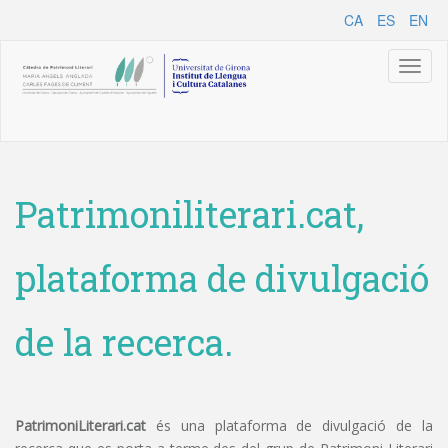
CA
ES
EN
Toggl
naviga
Patrimoniliterari.cat,
plataforma de divulgació
de la recerca.
PatrimoniLiterari.cat
és una plataforma de divulgació de la