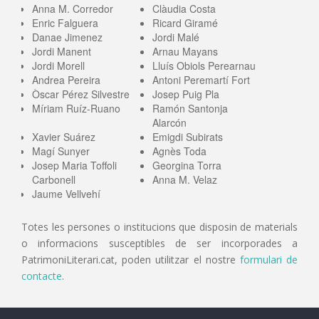
Anna M. Corredor
Clàudia Costa
Enric Falguera
Ricard Giramé
Danae Jimenez
Jordi Malé
Jordi Manent
Arnau Mayans
Jordi Morell
Lluís Obiols Perearnau
Andrea Pereira
Antoni Peremartí Fort
Òscar Pérez Silvestre
Josep Puig Pla
Míriam Ruíz-Ruano
Ramón Santonja
Alarcón
Xavier Suárez
Emigdi Subirats
Magí Sunyer
Agnès Toda
Josep Maria Toffoli
Georgina Torra
Carbonell
Anna M. Velaz
Jaume Vellvehí
Totes les persones o institucions que disposin de materials
o informacions susceptibles de ser incorporades a
PatrimoniLiterari.cat, poden utilitzar el nostre
formulari de
contacte
.