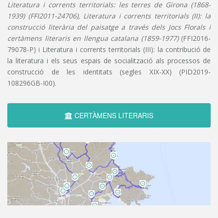
Literatura i corrents territorials: les terres de Girona (1868-
1939) (FFI2011-24706), Literatura i corrents territorials (II): la
construcció literària del paisatge a través dels Jocs Florals i
certàmens literaris en llengua catalana (1859-1977)
(FFI2016-
79078-P) i Literatura i corrents territorials (III): la contribució de
la literatura i els seus espais de socialització als processos de
construcció de les identitats (segles XIX-XX) (PID2019-
108296GB-I00).
CERTÀMENS LITERARIS