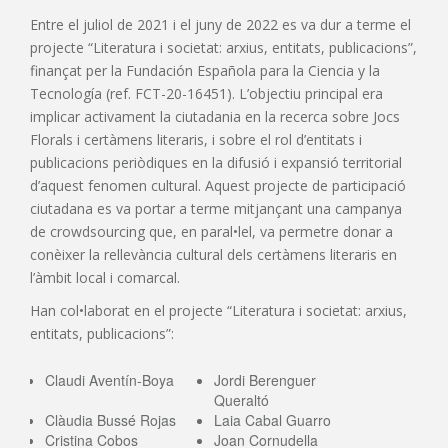
Entre el juliol de 2021 i el juny de 2022 es va dur a terme el
projecte “Literatura i societat: arxius, entitats, publicacions”,
finançat per la Fundación Española para la Ciencia y la
Tecnología (ref. FCT-20-16451). L’objectiu principal era
implicar activament la ciutadania en la recerca sobre Jocs
Florals i certàmens literaris, i sobre el rol d’entitats i
publicacions periòdiques en la difusió i expansió territorial
d’aquest fenomen cultural. Aquest projecte de participació
ciutadana es va portar a terme mitjançant una campanya
de crowdsourcing que, en paral•lel, va permetre donar a
conèixer la rellevància cultural dels certàmens literaris en
l’àmbit local i comarcal.
Han col•laborat en el projecte “Literatura i societat: arxius,
entitats, publicacions”:
Claudi Aventín-Boya
Jordi Berenguer
Queraltó
Clàudia Bussé Rojas
Laia Cabal Guarro
Cristina Cobos
Joan Cornudella