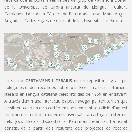
recerca que es porta a terme des del grup de Patrimoni Literari
de la Universitat de Girona (Institut de Llengua i Cultura
Catalanes) i des de la Càtedra de Patrimoni Literari Maria Àngels
Anglada – Carles Fages de Climent de la Universitat de Girona.
La secció
CERTÀMENS LITERARIS
és un repositori digital que
aplega les dades recollides sobre Jocs Florals i altres certàmens
literaris en llengua catalana celebrats des de 1859 en endavant.
A través d’un mapa interactiu es pot navegar pel territori en què
se situen cada un dels certàmens, evidenciant l’ebullició d’aquest
fenomen cultural de manera transversal. La cartografia literària
dels Jocs Florals disponible a PatrimoniLiterari.cat ha estat
constituïda a partir dels resultats dels projectes de recerca