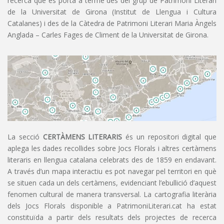
recerca que es porta a terme des del grup de Patrimoni Literari
de la Universitat de Girona (Institut de Llengua i Cultura
Catalanes) i des de la Càtedra de Patrimoni Literari Maria Àngels
Anglada – Carles Fages de Climent de la Universitat de Girona.
La secció
CERTÀMENS LITERARIS
és un repositori digital que
aplega les dades recollides sobre Jocs Florals i altres certàmens
literaris en llengua catalana celebrats des de 1859 en endavant.
A través d’un mapa interactiu es pot navegar pel territori en què
se situen cada un dels certàmens, evidenciant l’ebullició d’aquest
fenomen cultural de manera transversal. La cartografia literària
dels Jocs Florals disponible a PatrimoniLiterari.cat ha estat
constituïda a partir dels resultats dels projectes de recerca