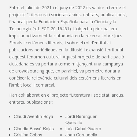
Entre el juliol de 2021 i el juny de 2022 es va dur a terme el
projecte “Literatura i societat: arxius, entitats, publicacions”,
finançat per la Fundación Española para la Ciencia y la
Tecnología (ref. FCT-20-16451). L’objectiu principal era
implicar activament la ciutadania en la recerca sobre Jocs
Florals i certàmens literaris, i sobre el rol d’entitats i
publicacions periòdiques en la difusió i expansió territorial
d’aquest fenomen cultural. Aquest projecte de participació
ciutadana es va portar a terme mitjançant una campanya
de crowdsourcing que, en paral•lel, va permetre donar a
conèixer la rellevància cultural dels certàmens literaris en
l’àmbit local i comarcal.
Han col•laborat en el projecte “Literatura i societat: arxius,
entitats, publicacions”:
Claudi Aventín-Boya
Jordi Berenguer
Queraltó
Clàudia Bussé Rojas
Laia Cabal Guarro
Cristina Cobos
Joan Cornudella