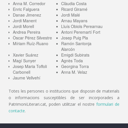
Anna M. Corredor
Clàudia Costa
Enric Falguera
Ricard Giramé
Danae Jimenez
Jordi Malé
Jordi Manent
Arnau Mayans
Jordi Morell
Lluís Obiols Perearnau
Andrea Pereira
Antoni Peremartí Fort
Òscar Pérez Silvestre
Josep Puig Pla
Míriam Ruíz-Ruano
Ramón Santonja
Alarcón
Xavier Suárez
Emigdi Subirats
Magí Sunyer
Agnès Toda
Josep Maria Toffoli
Georgina Torra
Carbonell
Anna M. Velaz
Jaume Vellvehí
Totes les persones o institucions que disposin de materials
o informacions susceptibles de ser incorporades a
PatrimoniLiterari.cat, poden utilitzar el nostre
formulari de
contacte
.