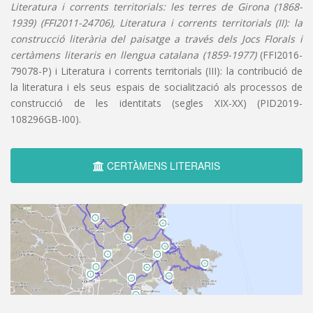
Literatura i corrents territorials: les terres de Girona (1868-
1939) (FFI2011-24706), Literatura i corrents territorials (II): la
construcció literària del paisatge a través dels Jocs Florals i
certàmens literaris en llengua catalana (1859-1977)
(FFI2016-
79078-P) i Literatura i corrents territorials (III): la contribució de
la literatura i els seus espais de socialització als processos de
construcció de les identitats (segles XIX-XX) (PID2019-
108296GB-I00).
CERTÀMENS LITERARIS