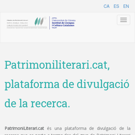
CA
ES
EN
Toggl
naviga
Patrimoniliterari.cat,
plataforma de divulgació
de la recerca.
PatrimoniLiterari.cat
és una plataforma de divulgació de la