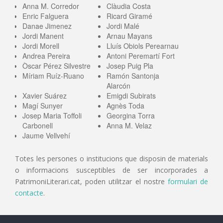
Anna M. Corredor
Clàudia Costa
Enric Falguera
Ricard Giramé
Danae Jimenez
Jordi Malé
Jordi Manent
Arnau Mayans
Jordi Morell
Lluís Obiols Perearnau
Andrea Pereira
Antoni Peremartí Fort
Òscar Pérez Silvestre
Josep Puig Pla
Míriam Ruíz-Ruano
Ramón Santonja
Alarcón
Xavier Suárez
Emigdi Subirats
Magí Sunyer
Agnès Toda
Josep Maria Toffoli
Georgina Torra
Carbonell
Anna M. Velaz
Jaume Vellvehí
Totes les persones o institucions que disposin de materials
o informacions susceptibles de ser incorporades a
PatrimoniLiterari.cat, poden utilitzar el nostre
formulari de
contacte
.