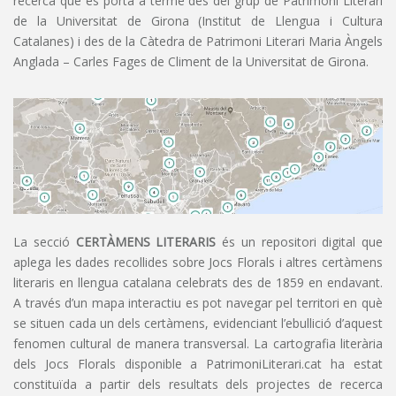
recerca que es porta a terme des del grup de Patrimoni Literari
de la Universitat de Girona (Institut de Llengua i Cultura
Catalanes) i des de la Càtedra de Patrimoni Literari Maria Àngels
Anglada – Carles Fages de Climent de la Universitat de Girona.
La secció
CERTÀMENS LITERARIS
és un repositori digital que
aplega les dades recollides sobre Jocs Florals i altres certàmens
literaris en llengua catalana celebrats des de 1859 en endavant.
A través d’un mapa interactiu es pot navegar pel territori en què
se situen cada un dels certàmens, evidenciant l’ebullició d’aquest
fenomen cultural de manera transversal. La cartografia literària
dels Jocs Florals disponible a PatrimoniLiterari.cat ha estat
constituïda a partir dels resultats dels projectes de recerca