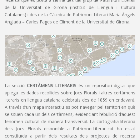
recerca que es porta a terme des del grup de Patrimoni Literari
de la Universitat de Girona (Institut de Llengua i Cultura
Catalanes) i des de la Càtedra de Patrimoni Literari Maria Àngels
Anglada – Carles Fages de Climent de la Universitat de Girona.
La secció
CERTÀMENS LITERARIS
és un repositori digital que
aplega les dades recollides sobre Jocs Florals i altres certàmens
literaris en llengua catalana celebrats des de 1859 en endavant.
A través d’un mapa interactiu es pot navegar pel territori en què
se situen cada un dels certàmens, evidenciant l’ebullició d’aquest
fenomen cultural de manera transversal. La cartografia literària
dels Jocs Florals disponible a PatrimoniLiterari.cat ha estat
constituïda a partir dels resultats dels projectes de recerca