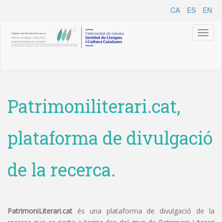
CA
ES
EN
Toggl
naviga
Patrimoniliterari.cat,
plataforma de divulgació
de la recerca.
PatrimoniLiterari.cat
és una plataforma de divulgació de la