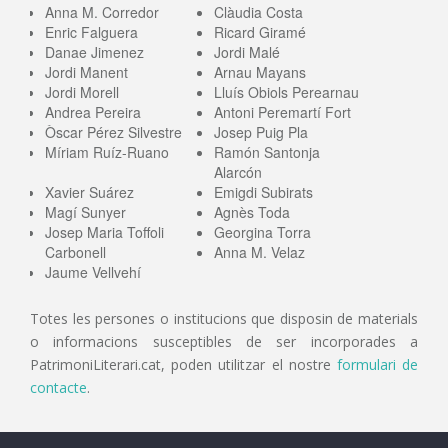
Anna M. Corredor
Clàudia Costa
Enric Falguera
Ricard Giramé
Danae Jimenez
Jordi Malé
Jordi Manent
Arnau Mayans
Jordi Morell
Lluís Obiols Perearnau
Andrea Pereira
Antoni Peremartí Fort
Òscar Pérez Silvestre
Josep Puig Pla
Míriam Ruíz-Ruano
Ramón Santonja
Alarcón
Xavier Suárez
Emigdi Subirats
Magí Sunyer
Agnès Toda
Josep Maria Toffoli
Georgina Torra
Carbonell
Anna M. Velaz
Jaume Vellvehí
Totes les persones o institucions que disposin de materials
o informacions susceptibles de ser incorporades a
PatrimoniLiterari.cat, poden utilitzar el nostre
formulari de
contacte
.