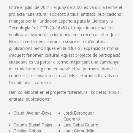
Entre el juliol de 2021 i el juny de 2022 es va dur a terme el
projecte “Literatura i societat: arxius, entitats, publicacions”,
finançat per la Fundación Española para la Ciencia y la
Tecnología (ref. FCT-20-16451). L’objectiu principal era
implicar activament la ciutadania en la recerca sobre Jocs
Florals i certàmens literaris, i sobre el rol d’entitats i
publicacions periòdiques en la difusió i expansió territorial
d’aquest fenomen cultural. Aquest projecte de participació
ciutadana es va portar a terme mitjançant una campanya
de crowdsourcing que, en paral•lel, va permetre donar a
conèixer la rellevància cultural dels certàmens literaris en
l’àmbit local i comarcal.
Han col•laborat en el projecte “Literatura i societat: arxius,
entitats, publicacions”:
Claudi Aventín-Boya
Jordi Berenguer
Queraltó
Clàudia Bussé Rojas
Laia Cabal Guarro
Cristina Cobos
Joan Cornudella