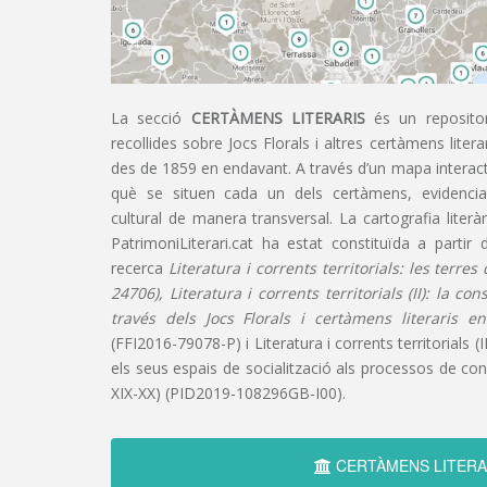
La secció
CERTÀMENS LITERARIS
és un repositor
recollides sobre Jocs Florals i altres certàmens liter
des de 1859 en endavant. A través d’un mapa interacti
què se situen cada un dels certàmens, evidencian
cultural de manera transversal. La cartografia literàr
PatrimoniLiterari.cat ha estat constituïda a partir 
recerca
Literatura i corrents territorials: les terre
24706), Literatura i corrents territorials (II): la co
través dels Jocs Florals i certàmens literaris e
(FFI2016-79078-P) i Literatura i corrents territorials (III
els seus espais de socialització als processos de cons
XIX-XX) (PID2019-108296GB-I00).
CERTÀMENS LITERA