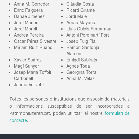
Anna M. Corredor
Clàudia Costa
Enric Falguera
Ricard Giramé
Danae Jimenez
Jordi Malé
Jordi Manent
Arnau Mayans
Jordi Morell
Lluís Obiols Perearnau
Andrea Pereira
Antoni Peremartí Fort
Òscar Pérez Silvestre
Josep Puig Pla
Míriam Ruíz-Ruano
Ramón Santonja
Alarcón
Xavier Suárez
Emigdi Subirats
Magí Sunyer
Agnès Toda
Josep Maria Toffoli
Georgina Torra
Carbonell
Anna M. Velaz
Jaume Vellvehí
Totes les persones o institucions que disposin de materials
o informacions susceptibles de ser incorporades a
PatrimoniLiterari.cat, poden utilitzar el nostre
formulari de
contacte
.