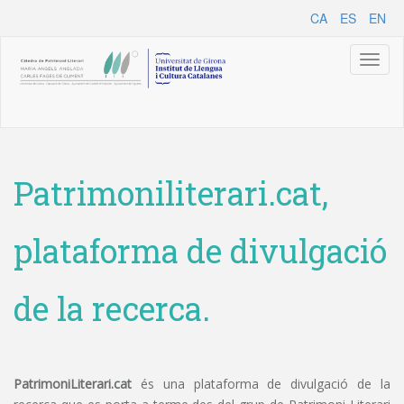
CA
ES
EN
Toggl
naviga
Patrimoniliterari.cat,
plataforma de divulgació
de la recerca.
PatrimoniLiterari.cat
és una plataforma de divulgació de la