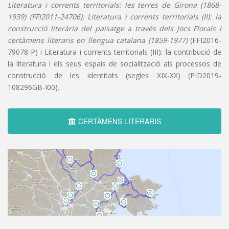
Literatura i corrents territorials: les terres de Girona (1868-
1939) (FFI2011-24706), Literatura i corrents territorials (II): la
construcció literària del paisatge a través dels Jocs Florals i
certàmens literaris en llengua catalana (1859-1977)
(FFI2016-
79078-P) i Literatura i corrents territorials (III): la contribució de
la literatura i els seus espais de socialització als processos de
construcció de les identitats (segles XIX-XX) (PID2019-
108296GB-I00).
CERTÀMENS LITERARIS