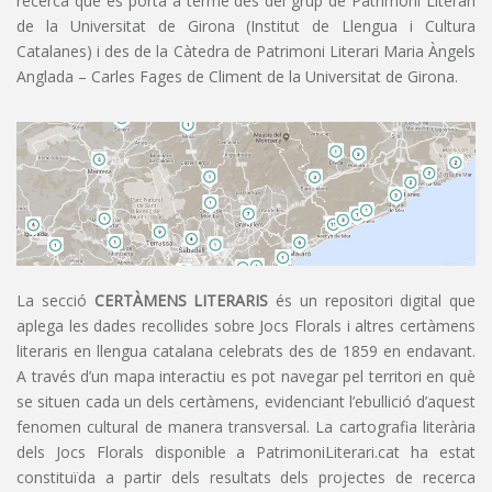
recerca que es porta a terme des del grup de Patrimoni Literari
de la Universitat de Girona (Institut de Llengua i Cultura
Catalanes) i des de la Càtedra de Patrimoni Literari Maria Àngels
Anglada – Carles Fages de Climent de la Universitat de Girona.
La secció
CERTÀMENS LITERARIS
és un repositori digital que
aplega les dades recollides sobre Jocs Florals i altres certàmens
literaris en llengua catalana celebrats des de 1859 en endavant.
A través d’un mapa interactiu es pot navegar pel territori en què
se situen cada un dels certàmens, evidenciant l’ebullició d’aquest
fenomen cultural de manera transversal. La cartografia literària
dels Jocs Florals disponible a PatrimoniLiterari.cat ha estat
constituïda a partir dels resultats dels projectes de recerca