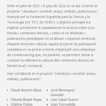
Entre el juliol de 2021 i el juny de 2022 es va dur a terme el
projecte “Literatura i societat: arxius, entitats, publicacions”,
finançat per la Fundación Española para la Ciencia y la
Tecnología (ref. FCT-20-16451). L’objectiu principal era
implicar activament la ciutadania en la recerca sobre Jocs
Florals i certàmens literaris, i sobre el rol d’entitats i
publicacions periòdiques en la difusió i expansió territorial
d’aquest fenomen cultural. Aquest projecte de participació
ciutadana es va portar a terme mitjançant una campanya
de crowdsourcing que, en paral•lel, va permetre donar a
conèixer la rellevància cultural dels certàmens literaris en
l’àmbit local i comarcal.
Han col•laborat en el projecte “Literatura i societat: arxius,
entitats, publicacions”:
Claudi Aventín-Boya
Jordi Berenguer
Queraltó
Clàudia Bussé Rojas
Laia Cabal Guarro
Cristina Cobos
Joan Cornudella