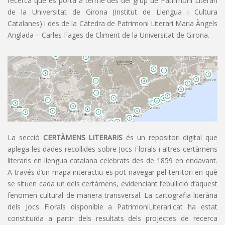
recerca que es porta a terme des del grup de Patrimoni Literari
de la Universitat de Girona (Institut de Llengua i Cultura
Catalanes) i des de la Càtedra de Patrimoni Literari Maria Àngels
Anglada – Carles Fages de Climent de la Universitat de Girona.
La secció
CERTÀMENS LITERARIS
és un repositori digital que
aplega les dades recollides sobre Jocs Florals i altres certàmens
literaris en llengua catalana celebrats des de 1859 en endavant.
A través d’un mapa interactiu es pot navegar pel territori en què
se situen cada un dels certàmens, evidenciant l’ebullició d’aquest
fenomen cultural de manera transversal. La cartografia literària
dels Jocs Florals disponible a PatrimoniLiterari.cat ha estat
constituïda a partir dels resultats dels projectes de recerca