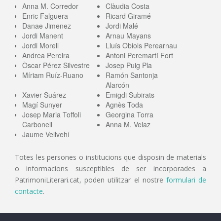
Anna M. Corredor
Clàudia Costa
Enric Falguera
Ricard Giramé
Danae Jimenez
Jordi Malé
Jordi Manent
Arnau Mayans
Jordi Morell
Lluís Obiols Perearnau
Andrea Pereira
Antoni Peremartí Fort
Òscar Pérez Silvestre
Josep Puig Pla
Míriam Ruíz-Ruano
Ramón Santonja
Alarcón
Xavier Suárez
Emigdi Subirats
Magí Sunyer
Agnès Toda
Josep Maria Toffoli
Georgina Torra
Carbonell
Anna M. Velaz
Jaume Vellvehí
Totes les persones o institucions que disposin de materials
o informacions susceptibles de ser incorporades a
PatrimoniLiterari.cat, poden utilitzar el nostre
formulari de
contacte
.