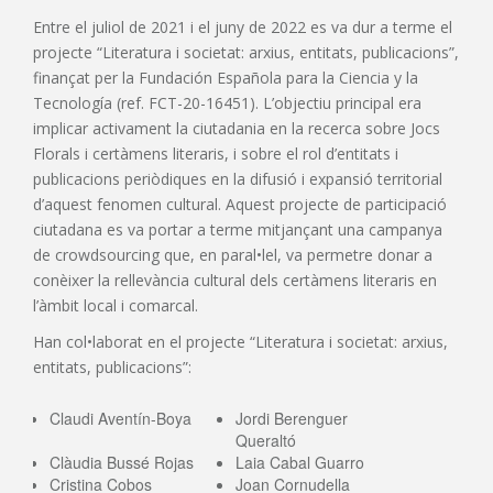
Entre el juliol de 2021 i el juny de 2022 es va dur a terme el
projecte “Literatura i societat: arxius, entitats, publicacions”,
finançat per la Fundación Española para la Ciencia y la
Tecnología (ref. FCT-20-16451). L’objectiu principal era
implicar activament la ciutadania en la recerca sobre Jocs
Florals i certàmens literaris, i sobre el rol d’entitats i
publicacions periòdiques en la difusió i expansió territorial
d’aquest fenomen cultural. Aquest projecte de participació
ciutadana es va portar a terme mitjançant una campanya
de crowdsourcing que, en paral•lel, va permetre donar a
conèixer la rellevància cultural dels certàmens literaris en
l’àmbit local i comarcal.
Han col•laborat en el projecte “Literatura i societat: arxius,
entitats, publicacions”:
Claudi Aventín-Boya
Jordi Berenguer
Queraltó
Clàudia Bussé Rojas
Laia Cabal Guarro
Cristina Cobos
Joan Cornudella