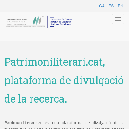
CA
ES
EN
Toggl
naviga
Patrimoniliterari.cat,
plataforma de divulgació
de la recerca.
PatrimoniLiterari.cat
és una plataforma de divulgació de la