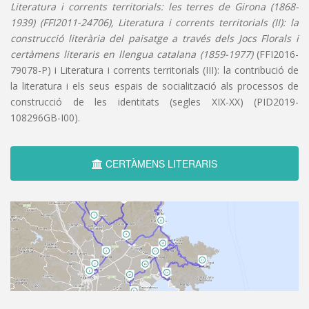
Literatura i corrents territorials: les terres de Girona (1868-
1939) (FFI2011-24706), Literatura i corrents territorials (II): la
construcció literària del paisatge a través dels Jocs Florals i
certàmens literaris en llengua catalana (1859-1977)
(FFI2016-
79078-P) i Literatura i corrents territorials (III): la contribució de
la literatura i els seus espais de socialització als processos de
construcció de les identitats (segles XIX-XX) (PID2019-
108296GB-I00).
CERTÀMENS LITERARIS