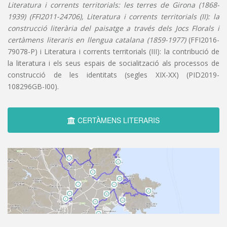
Literatura i corrents territorials: les terres de Girona (1868-
1939) (FFI2011-24706), Literatura i corrents territorials (II): la
construcció literària del paisatge a través dels Jocs Florals i
certàmens literaris en llengua catalana (1859-1977)
(FFI2016-
79078-P) i Literatura i corrents territorials (III): la contribució de
la literatura i els seus espais de socialització als processos de
construcció de les identitats (segles XIX-XX) (PID2019-
108296GB-I00).
CERTÀMENS LITERARIS