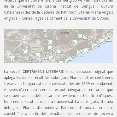
recerca que es porta a terme des del grup de Patrimoni Literari
de la Universitat de Girona (Institut de Llengua i Cultura
Catalanes) i des de la Càtedra de Patrimoni Literari Maria Àngels
Anglada – Carles Fages de Climent de la Universitat de Girona.
La secció
CERTÀMENS LITERARIS
és un repositori digital que
aplega les dades recollides sobre Jocs Florals i altres certàmens
literaris en llengua catalana celebrats des de 1859 en endavant.
A través d’un mapa interactiu es pot navegar pel territori en què
se situen cada un dels certàmens, evidenciant l’ebullició d’aquest
fenomen cultural de manera transversal. La cartografia literària
dels Jocs Florals disponible a PatrimoniLiterari.cat ha estat
constituïda a partir dels resultats dels projectes de recerca