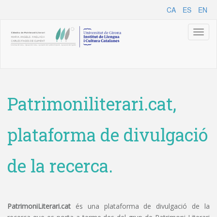
CA
ES
EN
Toggl
naviga
Patrimoniliterari.cat,
plataforma de divulgació
de la recerca.
PatrimoniLiterari.cat
és una plataforma de divulgació de la