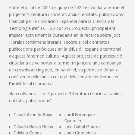
Entre el juliol de 2021 i el juny de 2022 es va dur a terme el
projecte “Literatura i societat: arxius, entitats, publicacions”,
finançat per la Fundación Española para la Ciencia y la
Tecnología (ref. FCT-20-16451). L’objectiu principal era
implicar activament la ciutadania en la recerca sobre Jocs
Florals i certàmens literaris, i sobre el rol d’entitats i
publicacions periòdiques en la difusió i expansió territorial
d’aquest fenomen cultural. Aquest projecte de participació
ciutadana es va portar a terme mitjançant una campanya
de crowdsourcing que, en paral•lel, va permetre donar a
conèixer la rellevància cultural dels certàmens literaris en
l’àmbit local i comarcal.
Han col•laborat en el projecte “Literatura i societat: arxius,
entitats, publicacions”:
Claudi Aventín-Boya
Jordi Berenguer
Queraltó
Clàudia Bussé Rojas
Laia Cabal Guarro
Cristina Cobos
Joan Cornudella