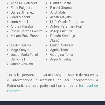
Anna M. Corredor
Clàudia Costa
Enric Falguera
Ricard Giramé
Danae Jimenez
Jordi Malé
Jordi Manent
Arnau Mayans
Jordi Morell
Lluís Obiols Perearnau
Andrea Pereira
Antoni Peremartí Fort
Òscar Pérez Silvestre
Josep Puig Pla
Míriam Ruíz-Ruano
Ramón Santonja
Alarcón
Xavier Suárez
Emigdi Subirats
Magí Sunyer
Agnès Toda
Josep Maria Toffoli
Georgina Torra
Carbonell
Anna M. Velaz
Jaume Vellvehí
Totes les persones o institucions que disposin de materials
o informacions susceptibles de ser incorporades a
PatrimoniLiterari.cat, poden utilitzar el nostre
formulari de
contacte
.