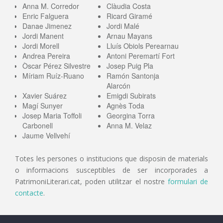
Anna M. Corredor
Clàudia Costa
Enric Falguera
Ricard Giramé
Danae Jimenez
Jordi Malé
Jordi Manent
Arnau Mayans
Jordi Morell
Lluís Obiols Perearnau
Andrea Pereira
Antoni Peremartí Fort
Òscar Pérez Silvestre
Josep Puig Pla
Míriam Ruíz-Ruano
Ramón Santonja
Alarcón
Xavier Suárez
Emigdi Subirats
Magí Sunyer
Agnès Toda
Josep Maria Toffoli
Georgina Torra
Carbonell
Anna M. Velaz
Jaume Vellvehí
Totes les persones o institucions que disposin de materials
o informacions susceptibles de ser incorporades a
PatrimoniLiterari.cat, poden utilitzar el nostre
formulari de
contacte
.