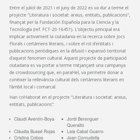
Entre el juliol de 2021 i el juny de 2022 es va dur a terme el
projecte “Literatura i societat: arxius, entitats, publicacions”,
finançat per la Fundación Española para la Ciencia y la
Tecnología (ref. FCT-20-16451). L’objectiu principal era
implicar activament la ciutadania en la recerca sobre Jocs
Florals i certàmens literaris, i sobre el rol d’entitats i
publicacions periòdiques en la difusió i expansió territorial
d’aquest fenomen cultural. Aquest projecte de participació
ciutadana es va portar a terme mitjançant una campanya
de crowdsourcing que, en paral•lel, va permetre donar a
conèixer la rellevància cultural dels certàmens literaris en
l’àmbit local i comarcal.
Han col•laborat en el projecte “Literatura i societat: arxius,
entitats, publicacions”:
Claudi Aventín-Boya
Jordi Berenguer
Queraltó
Clàudia Bussé Rojas
Laia Cabal Guarro
Cristina Cobos
Joan Cornudella