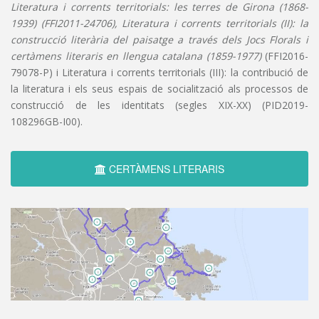
Literatura i corrents territorials: les terres de Girona (1868-
1939) (FFI2011-24706), Literatura i corrents territorials (II): la
construcció literària del paisatge a través dels Jocs Florals i
certàmens literaris en llengua catalana (1859-1977)
(FFI2016-
79078-P) i Literatura i corrents territorials (III): la contribució de
la literatura i els seus espais de socialització als processos de
construcció de les identitats (segles XIX-XX) (PID2019-
108296GB-I00).
CERTÀMENS LITERARIS