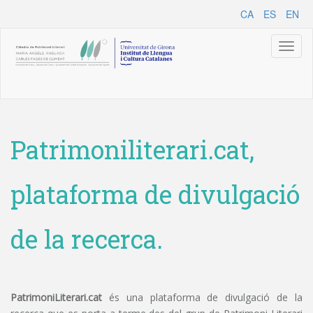
CA
ES
EN
Toggl
naviga
Patrimoniliterari.cat,
plataforma de divulgació
de la recerca.
PatrimoniLiterari.cat
és una plataforma de divulgació de la