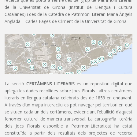
recerca que es porta a terme des del grup de Patrimoni Literari
de la Universitat de Girona (Institut de Llengua i Cultura
Catalanes) i des de la Càtedra de Patrimoni Literari Maria Àngels
Anglada – Carles Fages de Climent de la Universitat de Girona.
La secció
CERTÀMENS LITERARIS
és un repositori digital que
aplega les dades recollides sobre Jocs Florals i altres certàmens
literaris en llengua catalana celebrats des de 1859 en endavant.
A través d’un mapa interactiu es pot navegar pel territori en què
se situen cada un dels certàmens, evidenciant l’ebullició d’aquest
fenomen cultural de manera transversal. La cartografia literària
dels Jocs Florals disponible a PatrimoniLiterari.cat ha estat
constituïda a partir dels resultats dels projectes de recerca