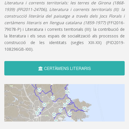
Literatura i corrents territorials: les terres de Girona (1868-
1939) (FFI2011-24706), Literatura i corrents territorials (II): la
construcció literària del paisatge a través dels Jocs Florals i
certàmens literaris en llengua catalana (1859-1977)
(FFI2016-
79078-P) i Literatura i corrents territorials (III): la contribució de
la literatura i els seus espais de socialització als processos de
construcció de les identitats (segles XIX-XX) (PID2019-
108296GB-I00).
CERTÀMENS LITERARIS