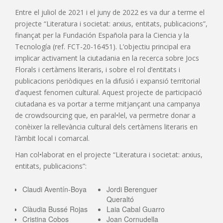
Entre el juliol de 2021 i el juny de 2022 es va dur a terme el
projecte “Literatura i societat: arxius, entitats, publicacions”,
finançat per la Fundación Española para la Ciencia y la
Tecnología (ref. FCT-20-16451). L’objectiu principal era
implicar activament la ciutadania en la recerca sobre Jocs
Florals i certàmens literaris, i sobre el rol d’entitats i
publicacions periòdiques en la difusió i expansió territorial
d’aquest fenomen cultural. Aquest projecte de participació
ciutadana es va portar a terme mitjançant una campanya
de crowdsourcing que, en paral•lel, va permetre donar a
conèixer la rellevància cultural dels certàmens literaris en
l’àmbit local i comarcal.
Han col•laborat en el projecte “Literatura i societat: arxius,
entitats, publicacions”:
Claudi Aventín-Boya
Jordi Berenguer
Queraltó
Clàudia Bussé Rojas
Laia Cabal Guarro
Cristina Cobos
Joan Cornudella