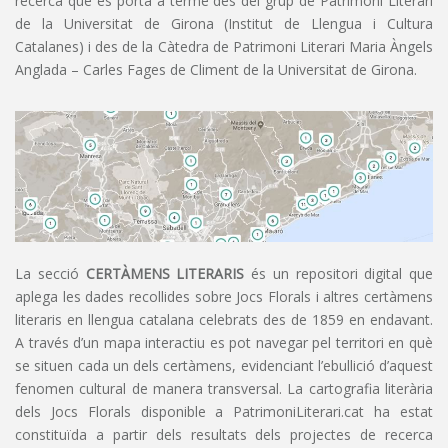
recerca que es porta a terme des del grup de Patrimoni Literari
de la Universitat de Girona (Institut de Llengua i Cultura
Catalanes) i des de la Càtedra de Patrimoni Literari Maria Àngels
Anglada – Carles Fages de Climent de la Universitat de Girona.
La secció
CERTÀMENS LITERARIS
és un repositori digital que
aplega les dades recollides sobre Jocs Florals i altres certàmens
literaris en llengua catalana celebrats des de 1859 en endavant.
A través d’un mapa interactiu es pot navegar pel territori en què
se situen cada un dels certàmens, evidenciant l’ebullició d’aquest
fenomen cultural de manera transversal. La cartografia literària
dels Jocs Florals disponible a PatrimoniLiterari.cat ha estat
constituïda a partir dels resultats dels projectes de recerca