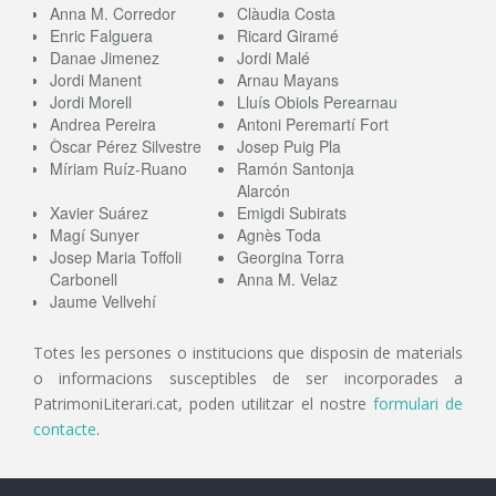
Anna M. Corredor
Clàudia Costa
Enric Falguera
Ricard Giramé
Danae Jimenez
Jordi Malé
Jordi Manent
Arnau Mayans
Jordi Morell
Lluís Obiols Perearnau
Andrea Pereira
Antoni Peremartí Fort
Òscar Pérez Silvestre
Josep Puig Pla
Míriam Ruíz-Ruano
Ramón Santonja
Alarcón
Xavier Suárez
Emigdi Subirats
Magí Sunyer
Agnès Toda
Josep Maria Toffoli
Georgina Torra
Carbonell
Anna M. Velaz
Jaume Vellvehí
Totes les persones o institucions que disposin de materials
o informacions susceptibles de ser incorporades a
PatrimoniLiterari.cat, poden utilitzar el nostre
formulari de
contacte
.