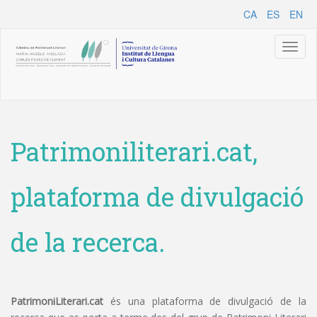
CA
ES
EN
Toggl
naviga
Patrimoniliterari.cat,
plataforma de divulgació
de la recerca.
PatrimoniLiterari.cat
és una plataforma de divulgació de la