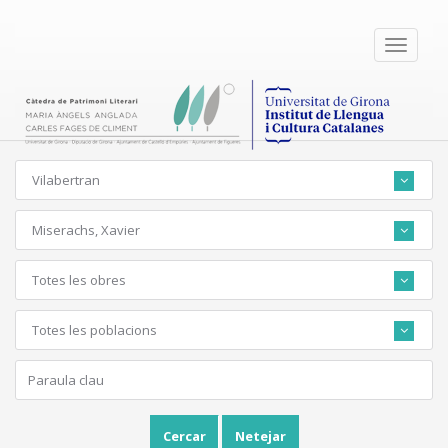
Toggle
navigati
Vilabertran
Miserachs, Xavier
Totes les obres
Totes les poblacions
Cercar
Netejar