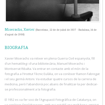
Miserachs, Xavier
(Barcelona , 12 de de juliol de 1937 - Badalona, 14 de
d'agost de 1998)
BIOGRAFIA
Xavier Miserachs va néixer en plena Guerra Civil espanyola, fill
d'un hematòleg i d'una bibliotecària, Manuel Miserachs i
Montserrat Ribalta. Va entrar en contacte amb el món de la
fotografia a l'Institut Tècnic Eulàlia, on va conèixer Ramon Fabregat
i el seu germà Antoni. Va estudiar quatre cursos de la carrera de
medicina, però l'abandonà poc abans de finalitzar-la per dedicar-
se professionalment a la fotografia.
El 1952 es va fer soci de l'Agrupació Fotogràfica de Catalunya, on
va conèixer Oriol Maspons, amb qui establí una molt bona amistat.