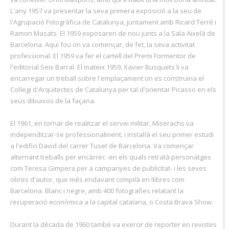
L'any 1957 va presentar la seva primera exposició a la seu de
l'Agrupació Fotogràfica de Catalunya, juntament amb Ricard Terré i
Ramon Masats. El 1959 exposaren de nou junts a la Sala Aixelà de
Barcelona. Aquí fou on va començar, de fet, la seva activitat
professional. El 1959 va fer el cartell del Premi Formentor de
l'editorial Seix Barral. El mateix 1959, Xavier Busquets li va
encarregar un treball sobre l'emplaçament on es construiria el
Col·legi d'Arquitectes de Catalunya per tal d'orientar Picasso en els
seus dibuixos de la façana.
El 1961, en tornar de realitzar el servei militar, Miserachs va
independitzar-se professionalment, i instal·là el seu primer estudi
a l'edifici David del carrer Tuset de Barcelona. Va començar
alternant treballs per encàrrec -en els quals retratà personatges
com Teresa Gimpera per a campanyes de publicitat- i les seves
obres d'autor, que més endavant compilà en llibres com
Barcelona. Blanc i negre, amb 400 fotografies relatant la
recuperació econòmica a la capital catalana, o Costa Brava Show.
Durant la dècada de 1960 també va exercir de reporter en revistes