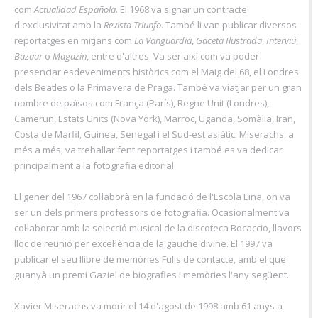
com
Actualidad Española
. El 1968 va signar un contracte
d'exclusivitat amb la
Revista Triunfo
. També li van publicar diversos
reportatges en mitjans com
La Vanguardia
,
Gaceta Ilustrada
,
Interviú
,
Bazaar
o
Magazin
, entre d'altres. Va ser així com va poder
presenciar esdeveniments històrics com el Maig del 68, el Londres
dels Beatles o la Primavera de Praga. També va viatjar per un gran
nombre de països com França (París), Regne Unit (Londres),
Camerun, Estats Units (Nova York), Marroc, Uganda, Somàlia, Iran,
Costa de Marfil, Guinea, Senegal i el Sud-est asiàtic. Miserachs, a
més a més, va treballar fent reportatges i també es va dedicar
principalment a la fotografia editorial.
El gener del 1967 col·laborà en la fundació de l'Escola Eina, on va
ser un dels primers professors de fotografia. Ocasionalment va
col·laborar amb la selecció musical de la discoteca Bocaccio, llavors
lloc de reunió per excel·lència de la gauche divine. El 1997 va
publicar el seu llibre de memòries Fulls de contacte, amb el que
guanyà un premi Gaziel de biografies i memòries l'any següent.
Xavier Miserachs va morir el 14 d'agost de 1998 amb 61 anys a