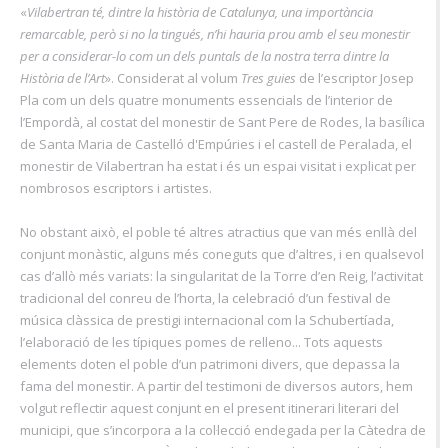
«
Vilabertran té, dintre la història de Catalunya, una importància
remarcable, però si no la tingués, n’hi hauria prou amb el seu monestir
per a considerar-lo com un dels puntals de la nostra terra dintre la
Història de l’Art
». Considerat al volum
Tres guies
de l’escriptor Josep
Pla com un dels quatre monuments essencials de l’interior de
l’Empordà, al costat del monestir de Sant Pere de Rodes, la basílica
de Santa Maria de Castelló d'Empúries i el castell de Peralada, el
monestir de Vilabertran ha estat i és un espai visitat i explicat per
nombrosos escriptors i artistes.
No obstant això, el poble té altres atractius que van més enllà del
conjunt monàstic, alguns més coneguts que d’altres, i en qualsevol
cas d’allò més variats: la singularitat de la Torre d’en Reig, l’activitat
tradicional del conreu de l’horta, la celebració d’un festival de
música clàssica de prestigi internacional com la Schubertíada,
l’elaboració de les típiques pomes de relleno... Tots aquests
elements doten el poble d’un patrimoni divers, que depassa la
fama del monestir. A partir del testimoni de diversos autors, hem
volgut reflectir aquest conjunt en el present itinerari literari del
municipi, que s’incorpora a la col·lecció endegada per la Càtedra de