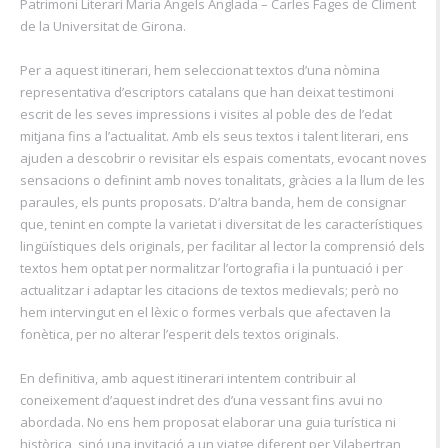
Patrimoni Literari Maria Àngels Anglada – Carles Fages de Climent
de la Universitat de Girona.
Per a aquest itinerari, hem seleccionat textos d’una nòmina
representativa d’escriptors catalans que han deixat testimoni
escrit de les seves impressions i visites al poble des de l’edat
mitjana fins a l’actualitat. Amb els seus textos i talent literari, ens
ajuden a descobrir o revisitar els espais comentats, evocant noves
sensacions o definint amb noves tonalitats, gràcies a la llum de les
paraules, els punts proposats. D’altra banda, hem de consignar
que, tenint en compte la varietat i diversitat de les característiques
lingüístiques dels originals, per facilitar al lector la comprensió dels
textos hem optat per normalitzar l’ortografia i la puntuació i per
actualitzar i adaptar les citacions de textos medievals; però no
hem intervingut en el lèxic o formes verbals que afectaven la
fonètica, per no alterar l’esperit dels textos originals.
En definitiva, amb aquest itinerari intentem contribuir al
coneixement d’aquest indret des d’una vessant fins avui no
abordada. No ens hem proposat elaborar una guia turística ni
històrica, sinó una invitació a un viatge diferent per Vilabertran,