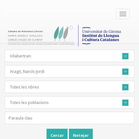
Toggle
navigati
Vilabertran
Aragó, Narcís-Jordi
Totes les obres
Totes les poblacions
Cercar
Netejar