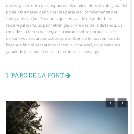
que vagi més enllà dels espais emblemàtics i de visita obligada del
poble. Un itinerari definit per les paraules i complementat per
fotografies de Joel Busquets que, en cas de no poder fer el
recorregut
in situ
, us permetran gaudir-ne des de la distància. Us
convidem a fer un passeig de la mirada sobre paraules i llocs,
deixant-vos endur per textos que arriben de temps remots i de
llegenda fins al passat més recent. Al capdavall, us convidem a
gaudir de la comunió entre la literatura i el paisatge.
1. PARC DE LA FONT