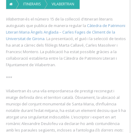
ITINERARIS
VILABERTRAN
Vilabertran
és el número 15 de la col·lecció d'itinerari literaris
autoguiats que publica de manera regular la
Càtedra de Patrimoni
Literari Maria Àngels Anglada – Carles Fages de Climent de la
Universitat de Girona
. La presentació, el guió i la selecció de textos
ha anat a càrrec dels filòlegs Marta Callavé, Carles Masoliver i
Francesc Montero. La publicació ha estat possible gràcies a la
col·laboració establerta entre la Càtedra de Patrimoni Literari i
l’Ajuntament de Vilabertran.
***
Vilabertran és una vila empordanesa de prestigi reconegut i
imatge definida dins el territori català. Òbviament, la ubicació al
municipi del conjunt monumental de Santa Maria, d’influència
notable durant l’edat mitjana, ha estat un element decisiu que li ha
atorgat una singularitat indiscutible. L’escriptor i expert en art
romànic Alexandre Deulofeu va declarar-ho amb contundència
amb les paraules següents, incloses a l’antologia
Els darrers mots
: