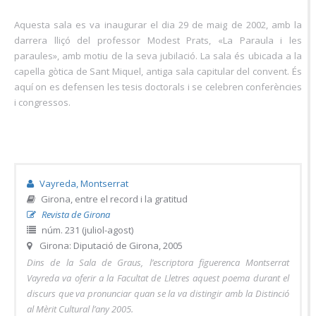
Aquesta sala es va inaugurar el dia 29 de maig de 2002, amb la
darrera lliçó del professor Modest Prats, «La Paraula i les
paraules», amb motiu de la seva jubilació. La sala és ubicada a la
capella gòtica de Sant Miquel, antiga sala capitular del convent. És
aquí on es defensen les tesis doctorals i se celebren conferències
i congressos.
Vayreda, Montserrat
Girona, entre el record i la gratitud
Revista de Girona
núm. 231 (juliol-agost)
Girona: Diputació de Girona, 2005
Dins de la Sala de Graus, l’escriptora figuerenca Montserrat
Vayreda va oferir a la Facultat de Lletres aquest poema durant el
discurs que va pronunciar quan se la va distingir amb la Distinció
al Mèrit Cultural l’any 2005.