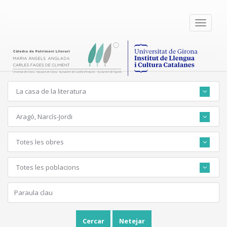
Toggle
navigati
La casa de la literatura
Aragó, Narcís-Jordi
Totes les obres
Totes les poblacions
Cercar
Netejar