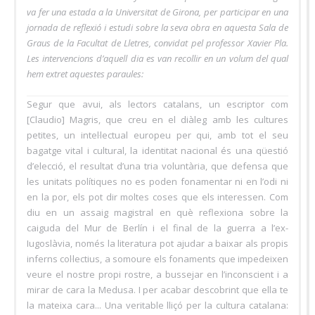
va fer una estada a la Universitat de Girona, per participar en una
jornada de reflexió i estudi sobre la seva obra en aquesta Sala de
Graus de la Facultat de Lletres, convidat pel professor Xavier Pla.
Les intervencions d’aquell dia es van recollir en un volum del qual
hem extret aquestes paraules:
Segur que avui, als lectors catalans, un escriptor com
[Claudio] Magris, que creu en el diàleg amb les cultures
petites, un intel·lectual europeu per qui, amb tot el seu
bagatge vital i cultural, la identitat nacional és una qüestió
d’elecció, el resultat d’una tria voluntària, que defensa que
les unitats polítiques no es poden fonamentar ni en l’odi ni
en la por, els pot dir moltes coses que els interessen. Com
diu en un assaig magistral en què reflexiona sobre la
caiguda del Mur de Berlín i el final de la guerra a l’ex-
Iugoslàvia, només la literatura pot ajudar a baixar als propis
inferns col·lectius, a somoure els fonaments que impedeixen
veure el nostre propi rostre, a bussejar en l’inconscient i a
mirar de cara la Medusa. I per acabar descobrint que ella te
la mateixa cara... Una veritable lliçó per la cultura catalana: