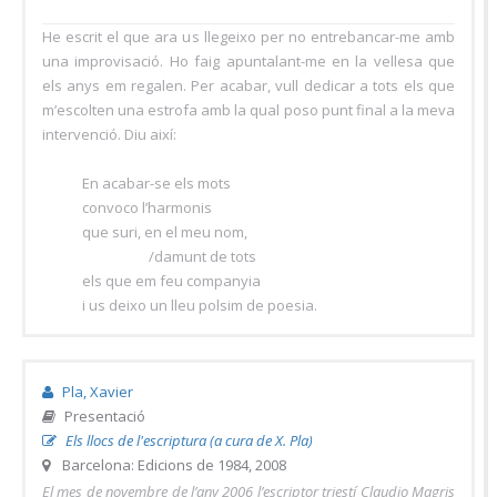
He escrit el que ara us llegeixo per no entrebancar-me amb
una improvisació. Ho faig apuntalant-me en la vellesa que
els anys em regalen. Per acabar, vull dedicar a tots els que
m’escolten una estrofa amb la qual poso punt final a la meva
intervenció. Diu així:
En acabar-se els mots
convoco l’harmonis
que suri, en el meu nom,
/damunt de tots
els que em feu companyia
i us deixo un lleu polsim de poesia.
Pla, Xavier
Presentació
Els llocs de l'escriptura (a cura de X. Pla)
Barcelona: Edicions de 1984, 2008
El mes de novembre de l’any 2006 l’escriptor triestí Claudio Magris